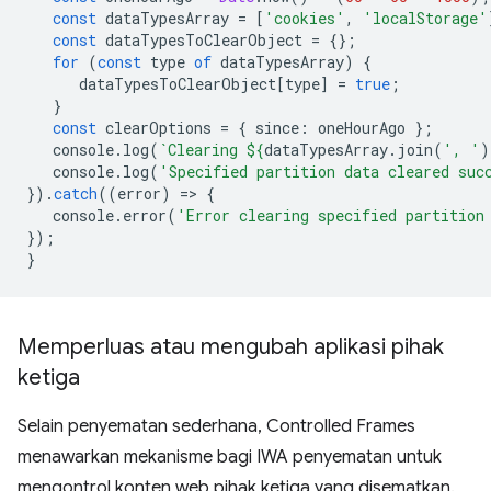
const
dataTypesArray
=
[
'cookies'
,
'localStorage'
const
dataTypesToClearObject
=
{};
for
(
const
type
of
dataTypesArray
)
{
dataTypesToClearObject
[
type
]
=
true
;
}
const
clearOptions
=
{
since
:
oneHourAgo
};
console
.
log
(
`Clearing 
${
dataTypesArray
.
join
(
', '
)
console
.
log
(
'Specified partition data cleared suc
}).
catch
((
error
)
=
>
{
console
.
error
(
'Error clearing specified partition
});
}
Memperluas atau mengubah aplikasi pihak
ketiga
Selain penyematan sederhana, Controlled Frames
menawarkan mekanisme bagi IWA penyematan untuk
mengontrol konten web pihak ketiga yang disematkan.