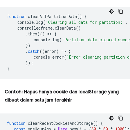
function
clearAllPartitionData
()
{
console
.
log
(
'Clearing all data for partition:'
,
controlledframe
.
clearData
()
.
then
(()
=
>
{
console
.
log
(
'Partition data cleared succe
})
.
catch
((
error
)
=
>
{
console
.
error
(
'Error clearing partition d
});
}
Contoh: Hapus hanya cookie dan localStorage yang
dibuat dalam satu jam terakhir
function
clearRecentCookiesAndStorage
()
{
const
oneHourAgo
=
Date
.
now
()
-
(
60
*
60
*
1000
);