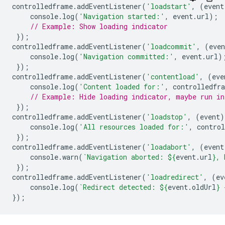
controlledframe
.
addEventListener
(
'loadstart'
,
(
event
console
.
log
(
'Navigation started:'
,
event
.
url
);
// Example: Show loading indicator
});
controlledframe
.
addEventListener
(
'loadcommit'
,
(
even
console
.
log
(
'Navigation committed:'
,
event
.
url
)
});
controlledframe
.
addEventListener
(
'contentload'
,
(
eve
console
.
log
(
'Content loaded for:'
,
controlledfr
// Example: Hide loading indicator, maybe run in
});
controlledframe
.
addEventListener
(
'loadstop'
,
(
event
)
console
.
log
(
'All resources loaded for:'
,
contro
});
controlledframe
.
addEventListener
(
'loadabort'
,
(
event
console
.
warn
(
`Navigation aborted: 
${
event
.
url
}
, 
});
controlledframe
.
addEventListener
(
'loadredirect'
,
(
ev
console
.
log
(
`Redirect detected: 
${
event
.
oldUrl
}
 
});