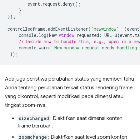
event
.
request
.
deny
();
}
});
controlledframe
.
addEventListener
(
'newwindow'
,
(
event
console
.
log
(
New
window
requested
:
URL
=
$
{
event
.
ta
// Decide how to handle this, e.g., open in a ne
console
.
warn
(
'New window request needs handling 
});
Ada juga peristiwa perubahan status yang memberi tahu
Anda tentang perubahan terkait status rendering frame
yang dikontrol, seperti modifikasi pada dimensi atau
tingkat zoom-nya.
sizechanged
: Diaktifkan saat dimensi konten
frame berubah.
zoomchange
: Diaktifkan saat level zoom konten