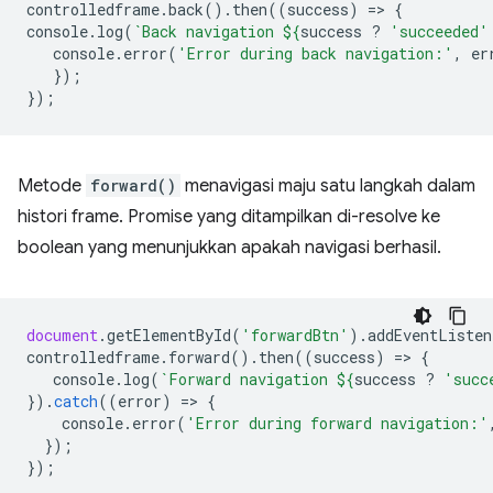
controlledframe
.
back
().
then
((
success
)
=
>
{
console
.
log
(
`Back navigation 
${
success
?
'succeeded'
console
.
error
(
'Error during back navigation:'
,
er
});
});
Metode
forward()
menavigasi maju satu langkah dalam
histori frame. Promise yang ditampilkan di-resolve ke
boolean yang menunjukkan apakah navigasi berhasil.
document
.
getElementById
(
'forwardBtn'
).
addEventListen
controlledframe
.
forward
().
then
((
success
)
=
>
{
console
.
log
(
`Forward navigation 
${
success
?
'succ
}).
catch
((
error
)
=
>
{
console
.
error
(
'Error during forward navigation:'
});
});