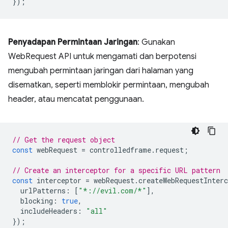
});
Penyadapan Permintaan Jaringan
: Gunakan
WebRequest API untuk mengamati dan berpotensi
mengubah permintaan jaringan dari halaman yang
disematkan, seperti memblokir permintaan, mengubah
header, atau mencatat penggunaan.
// Get the request object
const
webRequest
=
controlledframe
.
request
;
// Create an interceptor for a specific URL pattern
const
interceptor
=
webRequest
.
createWebRequestInterc
urlPatterns
:
[
"*://evil.com/*"
],
blocking
:
true
,
includeHeaders
:
"all"
});