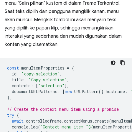
menu "Salin pilihan" kustom di dalam Frame Terkontrol.
Saat teks dipilih dan pengguna mengklik kanan, menu
akan muncul. Mengklik tombol ini akan menyalin teks
yang dipilih ke papan klip, sehingga memungkinkan
interaksi yang sederhana dan mudah digunakan dalam
konten yang disematkan.
const
menuItemProperties
=
{
id
:
"copy-selection"
,
title
:
"Copy selection"
,
contexts
:
[
"selection"
],
documentURLPatterns
:
[
new
URLPattern
({
hostname
:
};
// Create the context menu item using a promise
try
{
await
controlledframe
.
contextMenus
.
create
(
menuItem
console
.
log
(
`Context menu item "
${
menuItemProperti