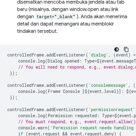
disematkan mencoba membuka jendela atau tab
baru (misalnya, dengan window.open atau link
dengan
target="_blank"
). Anda akan menerima
detail dan dapat menangani atau memblokir
tindakan tersebut.
controlledframe
.
addEventListener
(
'dialog'
,
(
event
)
=
console
.
log
(
Dialog
opened
:
Type
=
$
{
event
.
message
// You will need to respond, e.g., event.dialog.
});
controlledframe
.
addEventListener
(
'consolemessage'
,
(
console
.
log
(
Frame
Console
[
$
{
event
.
level
}]
:
$
{
ev
});
controlledframe
.
addEventListener
(
'permissionrequest'
console
.
log
(
Permission
requested
:
Type
=
$
{
event
.
// You must respond, e.g., event.request.allow(
console
.
warn
(
'Permission request needs handling 
if
(
event
.
request
 && 
event
.
request
.
deny
)
{