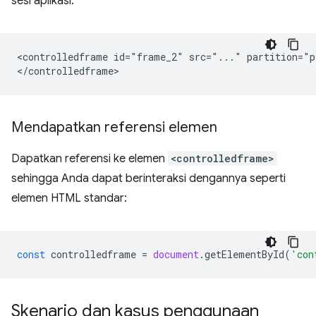
sesi aplikasi.
<controlledframe id="frame_2" src="..." partition="p
Mendapatkan referensi elemen
Dapatkan referensi ke elemen
<controlledframe>
sehingga Anda dapat berinteraksi dengannya seperti
elemen HTML standar:
const
controlledframe
=
document
.
getElementById
(
'con
Skenario dan kasus penggunaan