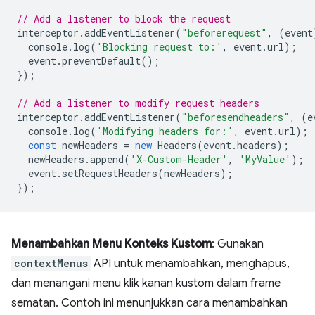
// Add a listener to block the request
interceptor
.
addEventListener
(
"beforerequest"
,
(
event
console
.
log
(
'Blocking request to:'
,
event
.
url
);
event
.
preventDefault
();
});
// Add a listener to modify request headers
interceptor
.
addEventListener
(
"beforesendheaders"
,
(
e
console
.
log
(
'Modifying headers for:'
,
event
.
url
);
const
newHeaders
=
new
Headers
(
event
.
headers
);
newHeaders
.
append
(
'X-Custom-Header'
,
'MyValue'
);
event
.
setRequestHeaders
(
newHeaders
);
});
Menambahkan Menu Konteks Kustom
: Gunakan
contextMenus
API untuk menambahkan, menghapus,
dan menangani menu klik kanan kustom dalam frame
sematan. Contoh ini menunjukkan cara menambahkan