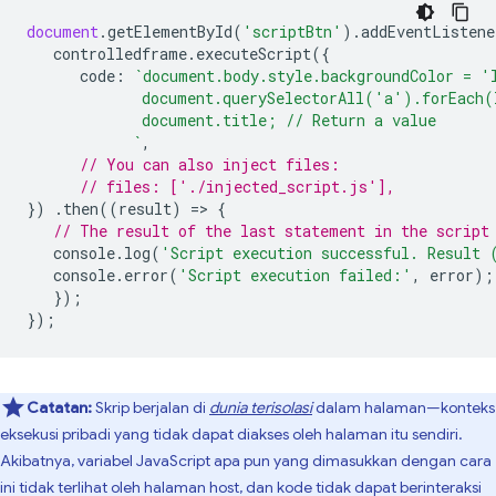
document
.
getElementById
(
'scriptBtn'
).
addEventListene
controlledframe
.
executeScript
({
code
:
`document.body.style.backgroundColor = '
             document.querySelectorAll('a').forEach(
             document.title; // Return a value
            `
,
// You can also inject files:
// files: ['./injected_script.js'],
})
.
then
((
result
)
=
>
{
// The result of the last statement in the script
console
.
log
(
'Script execution successful. Result 
console
.
error
(
'Script execution failed:'
,
error
);
});
});
Catatan:
Skrip berjalan di
dunia terisolasi
dalam halaman—konteks
eksekusi pribadi yang tidak dapat diakses oleh halaman itu sendiri.
Akibatnya, variabel JavaScript apa pun yang dimasukkan dengan cara
ini tidak terlihat oleh halaman host, dan kode tidak dapat berinteraksi