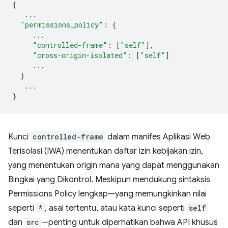
{
...
"permissions_policy"
:
{
...
"controlled-frame"
:
[
"self"
],
"cross-origin-isolated"
:
[
"self"
]
...
}
...
}
Kunci
controlled-frame
dalam manifes Aplikasi Web
Terisolasi (IWA) menentukan daftar izin kebijakan izin,
yang menentukan origin mana yang dapat menggunakan
Bingkai yang Dikontrol. Meskipun mendukung sintaksis
Permissions Policy lengkap—yang memungkinkan nilai
seperti
*
, asal tertentu, atau kata kunci seperti
self
dan
src
—penting untuk diperhatikan bahwa API khusus