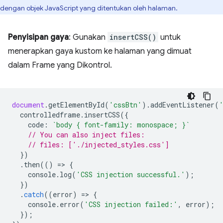
dengan objek JavaScript yang ditentukan oleh halaman.
Penyisipan gaya
: Gunakan
insertCSS()
untuk
menerapkan gaya kustom ke halaman yang dimuat
dalam Frame yang Dikontrol.
document
.
getElementById
(
'cssBtn'
).
addEventListener
(
controlledframe
.
insertCSS
({
code
:
`body { font-family: monospace; }`
// You can also inject files:
// files: ['./injected_styles.css']
})
.
then
(()
=
>
{
console
.
log
(
'CSS injection successful.'
);
})
.
catch
((
error
)
=
>
{
console
.
error
(
'CSS injection failed:'
,
error
);
});