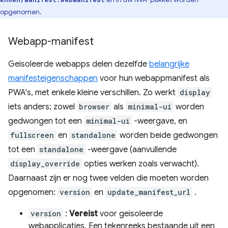
opgenomen.
Webapp-manifest
Geïsoleerde webapps delen dezelfde
belangrijke
manifesteigenschappen
voor hun webappmanifest als
PWA's, met enkele kleine verschillen. Zo werkt
display
iets anders; zowel
browser
als
minimal-ui
worden
gedwongen tot een
minimal-ui
-weergave, en
fullscreen
en
standalone
worden beide gedwongen
tot een
standalone
-weergave (aanvullende
display_override
opties werken zoals verwacht).
Daarnaast zijn er nog twee velden die moeten worden
opgenomen:
version
en
update_manifest_url
.
version
:
Vereist
voor geïsoleerde
webapplicaties. Een tekenreeks bestaande uit een