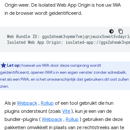
Origin weer. De Isolated Web App Origin is hoe uw IWA
in de browser wordt geïdentificeerd.
Web Bundle ID: ggx2sheak3vpmm7vmjqnjwuzx3xwot3vdayrlg
Let op:
hoewel uw IWA door deze oorsprong wordt
geïdentificeerd, openen IWA's in een eigen venster zonder adresbalk,
net als een PWA, en is het onwaarschijnlijk dat gebruikers dit ooit zullen
zien.
Als je
Webpack
,
Rollup
of een tool gebruikt die hun
plugins ondersteunt (zoals
Vite
), kun je een van de
bundler-plugins (
Webpack
,
Rollup
) gebruiken die deze
pakketten omwikkelt in plaats van ze rechtstreeks aan te