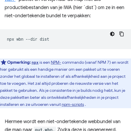
productiebestanden van je IWA (hier `dist`) om ze in een
niet-ondertekende bundel te verpakken:
npx
wbn
--dir
Opmerking:
is een
NPM-
commando (vanaf NPM 7) en wordt
npx
hier gebruikt als een handige manier om een ​​pakket uit te voeren
zonder het globaal te installeren of als afhankelijkheid aan je project
toe te voegen. Het zal altijd proberen de nieuwste versie van het
pakket te gebruiken. Als je consistentie in je builds nodig hebt, kun je
deze pakketten beter als ontwikkelafhankelijkheden in je project
installeren en ze uitvoeren vanuit
npm-scripts
.
Hiermee wordt een niet-ondertekende webbundel van
die map naar
out.wbn.
Zodra deze is gegenereerd,