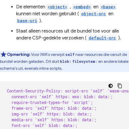
De elementen
<object>
,
<embed>
en
<base>
kunnen niet worden gebruikt (
object-src
en
base-uri
).
Staat alleen resources uit de bundel toe voor alle
andere CSP-gedekte verzoeken (
default-src
).
Opmerking:
Voor IWA's verwijst
naar resources die vanuit de
self
bundel worden geladen. Dit sluit
en andere lokale
blob:
filesystem:
schema's uit, evenals inline scripts.
Content-Security-Policy: script-src 'self' 'wasm-uns
  connect-src 'self' https: wss: blob: data:;
  require-trusted-types-for 'script';
  frame-src 'self' https: blob: data:;
  img-src 'self' https: blob: data:;
  media-src 'self' https: blob: data:;
  font-src 'self' blob: data:;