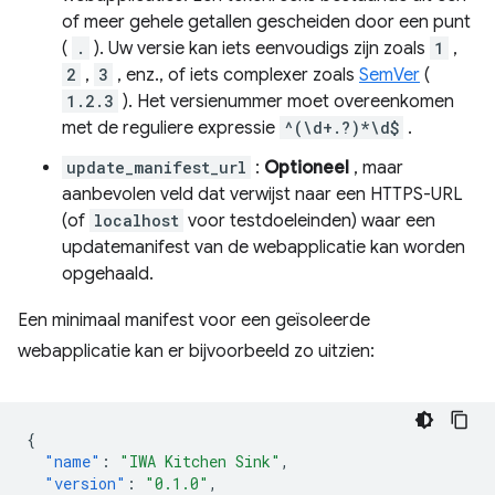
of meer gehele getallen gescheiden door een punt
(
.
). Uw versie kan iets eenvoudigs zijn zoals
1
,
2
,
3
, enz., of iets complexer zoals
SemVer
(
1.2.3
). Het versienummer moet overeenkomen
met de reguliere expressie
^(\d+.?)*\d$
.
update_manifest_url
:
Optioneel
, maar
aanbevolen veld dat verwijst naar een HTTPS-URL
(of
localhost
voor testdoeleinden) waar een
updatemanifest van de webapplicatie kan worden
opgehaald.
Een minimaal manifest voor een geïsoleerde
webapplicatie kan er bijvoorbeeld zo uitzien:
{
"name"
:
"IWA Kitchen Sink"
,
"version"
:
"0.1.0"
,