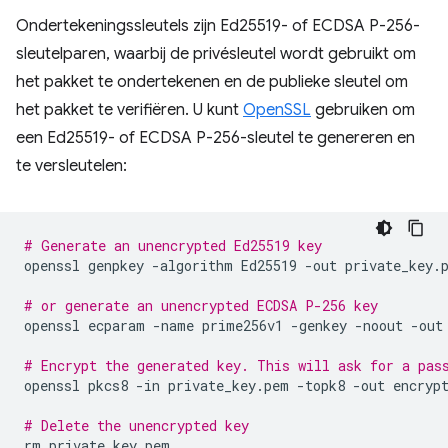
Ondertekeningssleutels zijn Ed25519- of ECDSA P-256-
sleutelparen, waarbij de privésleutel wordt gebruikt om
het pakket te ondertekenen en de publieke sleutel om
het pakket te verifiëren. U kunt
OpenSSL
gebruiken om
een ​​Ed25519- of ECDSA P-256-sleutel te genereren en
te versleutelen:
# Generate an unencrypted Ed25519 key
openssl
genpkey
-algorithm
Ed25519
-out
private_key.p
# or generate an unencrypted ECDSA P-256 key
openssl
ecparam
-name
prime256v1
-genkey
-noout
-out
# Encrypt the generated key. This will ask for a pas
openssl
pkcs8
-in
private_key.pem
-topk8
-out
encrypt
# Delete the unencrypted key
rm