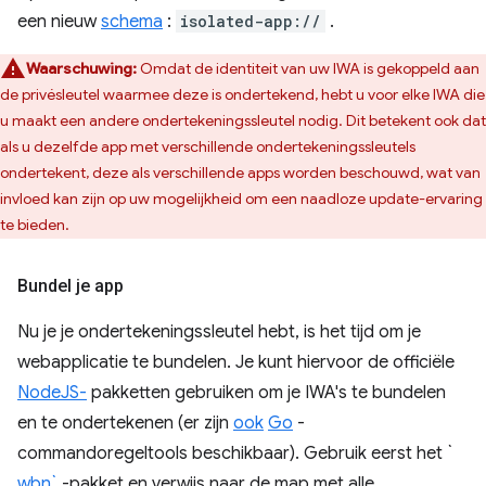
een nieuw
schema
:
isolated-app://
.
Waarschuwing:
Omdat de identiteit van uw IWA is gekoppeld aan
de privésleutel waarmee deze is ondertekend, hebt u voor elke IWA die
u maakt een andere ondertekeningssleutel nodig. Dit betekent ook dat
als u dezelfde app met verschillende ondertekeningssleutels
ondertekent, deze als verschillende apps worden beschouwd, wat van
invloed kan zijn op uw mogelijkheid om een ​​naadloze update-ervaring
te bieden.
Bundel je app
Nu je je ondertekeningssleutel hebt, is het tijd om je
webapplicatie te bundelen. Je kunt hiervoor de officiële
NodeJS-
pakketten gebruiken om je IWA's te bundelen
en te ondertekenen (er zijn
ook
Go
-
commandoregeltools beschikbaar). Gebruik eerst het `
wbn`
-pakket en verwijs naar de map met alle