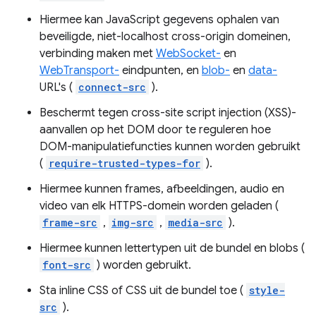
Hiermee kan JavaScript gegevens ophalen van
beveiligde, niet-localhost cross-origin domeinen,
verbinding maken met
WebSocket-
en
WebTransport-
eindpunten, en
blob-
en
data-
URL's (
connect-src
).
Beschermt tegen cross-site script injection (XSS)-
aanvallen op het DOM door te reguleren hoe
DOM-manipulatiefuncties kunnen worden gebruikt
(
require-trusted-types-for
).
Hiermee kunnen frames, afbeeldingen, audio en
video van elk HTTPS-domein worden geladen (
frame-src
,
img-src
,
media-src
).
Hiermee kunnen lettertypen uit de bundel en blobs (
font-src
) worden gebruikt.
Sta inline CSS of CSS uit de bundel toe (
style-
src
).