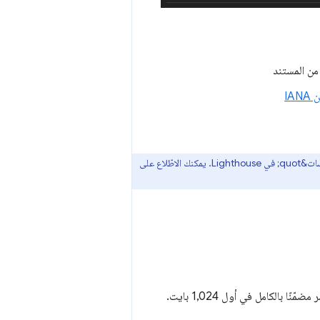
IA
يتم ترجيح كل عملية تدقيق في &quot;أفضل الممارسات&quot; بالتساوي في &quot;نتيجة أفضل الممارسات&quot; في Lighthouse. يمكنك الاطّلاع على
ضمن أول 1024 بايت من مستند HTML. يجب أن يكون العنصر مضمّنًا بالكامل في أول 1,024 بايت.