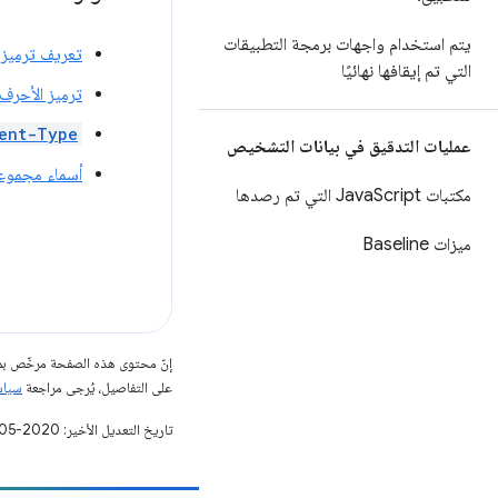
يتم استخدام واجهات برمجة التطبيقات
تعريف ترميز ا
التي تم إيقافها نهائيًا
ترميز الأحرف
ent-Type
عمليات التدقيق في بيانات التشخيص
أسماء مجموعات
مكتبات Java
Script التي تم رصدها
ميزات Baseline
إنّ محتوى هذه الصفحة مرخّص 
على التفاصيل، يُرجى مراجعة
سياسات مو
تاريخ التعديل الأخير: 2020-05-05 (حسب التوقيت العالمي المتفَّق عليه)