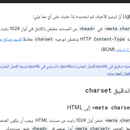
<meta char
في
<head>
من المستند مضمّن بالكامل في أول 1024 بايت من المستند
بة
Content-Type
HTTP يتضمّن توجيه
charset
مطابقًا
لاسم صالح من NA
لبايتات
(BOM)
فضل الممارسات
.
 تدقيق
charset
<meta charse
إلى HTML
<meta cha
عل العنصر
<meta charset>
أول عنصر في
<head>
ضمن مستندك.