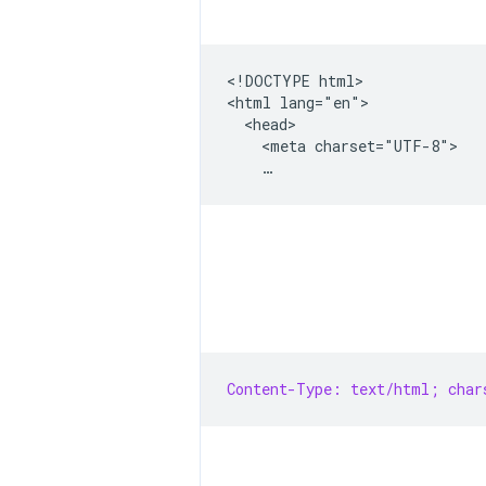
<!DOCTYPE html>

<html lang="en">

  <head>

    <meta charset="UTF-8">

Content-Type: text/html; char