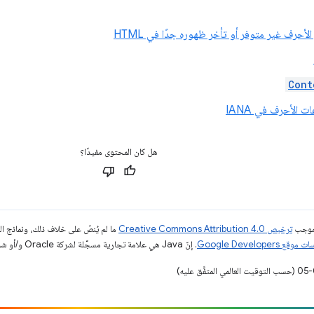
لأحرف غير متوفر أو تأخر ظهوره جدًا في HTML
Cont
 الأحرف في IANA
هل كان المحتوى مفيدًا؟
بموجب
ترخيص Creative Commons Attribution 4.0‏
ما لم يُنصّ على خلاف ذلك، ونماذج 
قع Google Developers‏
. إنّ Java هي علامة تجارية مسجَّلة لشركة Oracle و/أو شركائها التابعين.