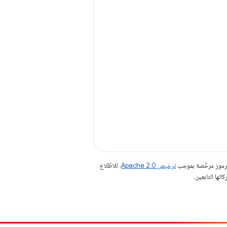
الرموز مرخّصة بموجب
ترخيص Apache 2.0‏
. للاطّلاع