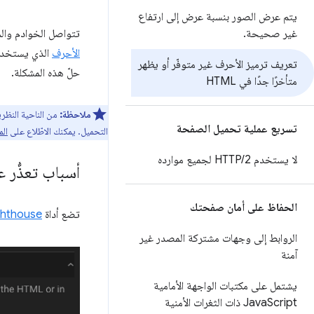
يتم عرض الصور بنسبة عرض إلى ارتفاع
غير صحيحة
.
تتواصل الخوادم والم
الأحرف
الذي يستخدمه عند إرسال ملف HTML، لن 
تعريف ترميز الأحرف غير متوفّر أو يظهر
حلّ هذه المشكلة.
متأخرًا جدًا في HTML
ملاحظة:
من الناحية النظر
تسريع عملية تحميل الصفحة
التحميل. يمكنك الاطّلاع على
الم
لا يستخدم HTTP
2 لجميع موارده
/
أسباب تعذُّر 
الحفاظ على أمان صفحتك
تضع أداة
ghthouse
الروابط إلى وجهات مشتركة المصدر غير
آمنة
يشتمل على مكتبات الواجهة الأمامية
Java
Script ذات الثغرات الأمنية