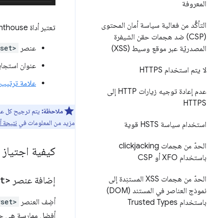
المعروفة
التأكُّد من فعالية سياسة أمان المحتوى
تعتبر أداة Lighthouse أنّ ترميز الأحرف تم تحديده إذا عثرت على أيّ مما يلي:
(CSP) ضد هجمات حقن الشيفرة
عنصر
set>
المصدريّة عبر موقع وسيط (XSS)
عنوان استجا
لا يتم استخدام HTTPS
علامة ترتيب ا
عدم إعادة توجيه زيارات HTTP إلى
HTTPS
ملاحظة:
مزيد من المعلومات في
نتيجة أ
استخدام سياسة HSTS قوية
الحدّ من هجمات clickjacking
كيفية اجتياز
باستخدام XFO أو CSP
الحدّ من هجمات XSS المستنِدة إلى
إضافة عنصر
t>
نموذج العناصر في المستند (DOM)
أضِف العنصر
rset>
باستخدام Trusted Types
أفضل ممارسة هي ج