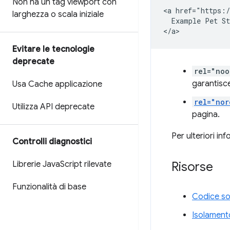
Non ha un tag viewport con
<a href="https:/
larghezza o scala iniziale
  Example Pet St
Evitare le tecnologie
deprecate
rel="noo
garantisc
Usa Cache applicazione
rel="nor
Utilizza API deprecate
pagina.
Per ulteriori in
Controlli diagnostici
Risorse
Librerie Java
Script rilevate
Funzionalità di base
Codice so
Isolamento