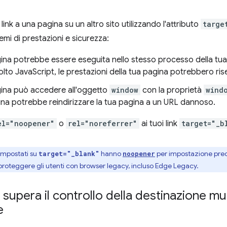
ink a una pagina su un altro sito utilizzando l'attributo
targe
emi di prestazioni e sicurezza:
gina potrebbe essere eseguita nello stesso processo della tua 
to JavaScript, le prestazioni della tua pagina potrebbero rise
agina può accedere all'oggetto
window
con la proprietà
wind
gina potrebbe reindirizzare la tua pagina a un URL dannoso.
el="noopener"
o
rel="noreferrer"
ai tuoi link
target="_b
impostati su
hanno
per impostazione predef
target="_blank"
noopener
proteggere gli utenti con browser legacy, incluso Edge Legacy.
upera il controllo della destinazione mul
e