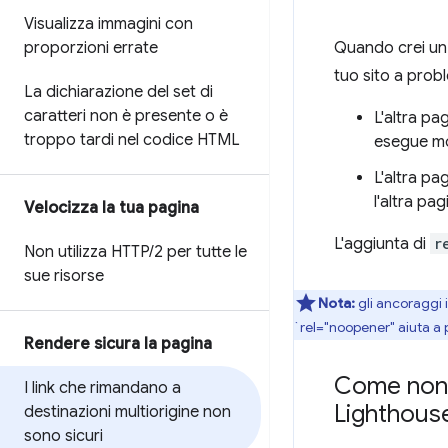
Visualizza immagini con
proporzioni errate
Quando crei un l
tuo sito a probl
La dichiarazione del set di
caratteri non è presente o è
L'altra pa
troppo tardi nel codice HTML
esegue mol
L'altra p
l'altra pa
Velocizza la tua pagina
L'aggiunta di
r
Non utilizza HTTP
/
2 per tutte le
sue risorse
Nota:
gli ancoraggi 
`rel="noopener" aiuta a 
Rendere sicura la pagina
Come non s
I link che rimandano a
Lighthous
destinazioni multiorigine non
sono sicuri