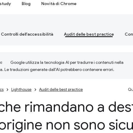
study
Blog
Novità di Chrome
Controlli dell'accessibilità
Audit delle best practice
Cont
Google utilizza la tecnologia AI per tradurre i contenuti nella
ta. Le traduzioni generate dall'AI potrebbero contenere errori.
cs
Lighthouse
Audit delle best practice
Qu
k che rimandano a des
origine non sono sicu