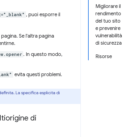
Migliorare il
rendimento
t="_blank"
, puoi esporre il
del tuo sito
e prevenire
vulnerabilità
pagina. Se l'altra pagina
di sicurezza
ntirne.
ow.opener
. In questo modo,
Risorse
lank"
evita questi problemi.
inita. La specifica esplicita di
tiorigine di