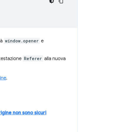
tà
window.opener
e
ntestazione
Referer
alla nuova
ine
.
rigine non sono sicuri