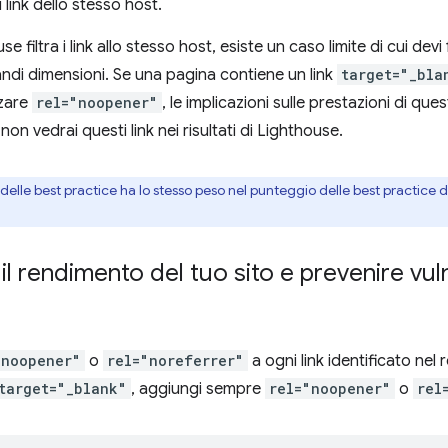
i i link dello stesso host.
e filtra i link allo stesso host, esiste un caso limite di cui de
randi dimensioni. Se una pagina contiene un link
target="_bla
zzare
rel="noopener"
, le implicazioni sulle prestazioni di 
 non vedrai questi link nei risultati di Lighthouse.
delle best practice ha lo stesso peso nel punteggio delle best practice d
il rendimento del tuo sito e prevenire vuln
"noopener"
o
rel="noreferrer"
a ogni link identificato nel
target="_blank"
, aggiungi sempre
rel="noopener"
o
rel