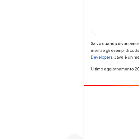
Salvo quando diversamente
mentre gli esempi di codi
Developers
. Java è un ma
Ultimo aggiornamento 2
Contribuisci
Segnala un bug
Visualizza i problemi aperti