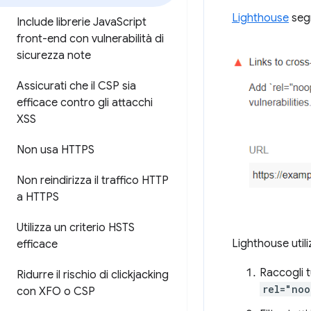
Lighthouse
segn
Include librerie Java
Script
front-end con vulnerabilità di
sicurezza note
Assicurati che il CSP sia
efficace contro gli attacchi
XSS
Non usa HTTPS
Non reindirizza il traffico HTTP
a HTTPS
Utilizza un criterio HSTS
Lighthouse utili
efficace
Raccogli t
Ridurre il rischio di clickjacking
rel="noo
con XFO o CSP