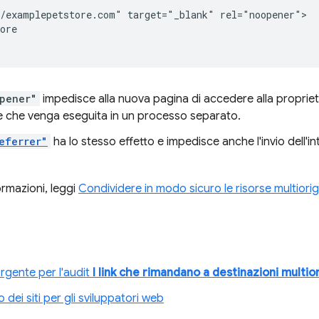
/examplepetstore.com" target="_blank" rel="noopener">

ore

pener"
impedisce alla nuova pagina di accedere alla proprie
e che venga eseguita in un processo separato.
eferrer"
ha lo stesso effetto e impedisce anche l'invio dell'i
formazioni, leggi
Condividere in modo sicuro le risorse multiorig
rgente per l'audit
I link che rimandano a destinazioni multio
 dei siti per gli sviluppatori web