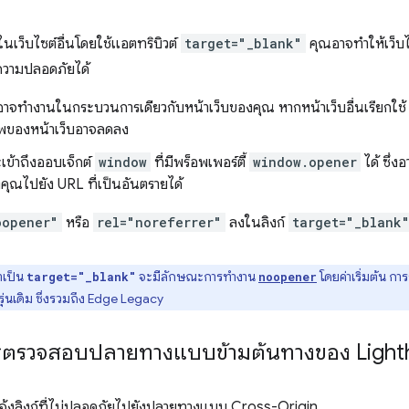
าในเว็บไซต์อื่นโดยใช้แอตทริบิวต์
target="_blank"
คุณอาจทำให้เว็บ
วามปลอดภัยได้
่นอาจทำงานในกระบวนการเดียวกับหน้าเว็บของคุณ หากหน้าเว็บอื่นเรียกใ
าพของหน้าเว็บอาจลดลง
ะเข้าถึงออบเจ็กต์
window
ที่มีพร็อพเพอร์ตี้
window.opener
ได้ ซึ่ง
คุณไปยัง URL ที่เป็นอันตรายได้
oopener"
หรือ
rel="noreferrer"
ลงในลิงก์
target="_blank
่าเป็น
จะมีลักษณะการทำงาน
โดยค่าเริ่มต้น ก
target="_blank"
noopener
ร์รุ่นเดิม ซึ่งรวมถึง Edge Legacy
ารตรวจสอบปลายทางแบบข้ามต้นทางของ Lighth
้งลิงก์ที่ไม่ปลอดภัยไปยังปลายทางแบบ Cross-Origin