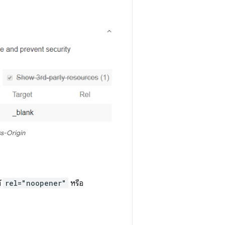
ss-Origin
์
rel="noopener"
หรือ