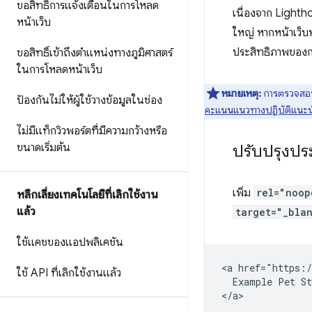
ขอสิทธิ์การแจ้งเตือนในการโหลด
เนื่องจาก Lightho
หน้าเว็บ
ใหญ่ หากหน้าเว็บห
ประสิทธิภาพของกา
ขอสิทธิ์เข้าถึงตำแหน่งทางภูมิศาสตร์
ในการโหลดหน้าเว็บ
หมายเหตุ:
การตรวจสอบแ
ป้องกันไม่ให้ผู้ใช้วางข้อมูลในช่อง
คะแนนแนวทางปฏิบัติแนะ
ไม่มีแท็กวิวพอร์ตที่มีความกว้างหรือ
ปรับปรุงปร
ขนาดเริ่มต้น
เพิ่ม
rel="noop
หลีกเลี่ยงเทคโนโลยีที่เลิกใช้งาน
แล้ว
target="_bla
ใช้แคชของแอปพลิเคชัน
<a href="https:/
ใช้ API ที่เลิกใช้งานแล้ว
  Example Pet St