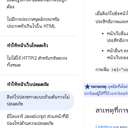
แสดงรูปภาพที่มีสัดส่วนภาพไม่ถูก
ต้อง
เมื่อลิงก์ไปยังหน้
ไม่มีการประกาศชุดอักขระหรือ
ประสิทธิภาพและค
ประกาศช้าเกินไปใน HTML
หน้าเว็บอื
ประสิทธิภ
ทำให้หน้าเว็บโหลดเร็ว
หน้าอื่นๆ จ
หน้าเว็บของ
ไม่ได้ใช้ HTTP
/
2 สำหรับทรัพยากร
ทั้งหมด
การเพิ่ม
rel="n
ทำให้หน้าเว็บปลอดภัย
หมายเหตุ:
จุดยึดที่ตั้งค
ปกป้องผู้ใช้ที่ใช้ เบราว์เซอ
ลิงก์ไปปลายทางแบบข้ามต้นทางไม่
ปลอดภัย
สาเหตุที่ก
มีไลบรารี Java
Script ส่วนหน้าที่มี
ช่องโหว่ด้านความปลอดภัย
Lighthouse
จะแจ