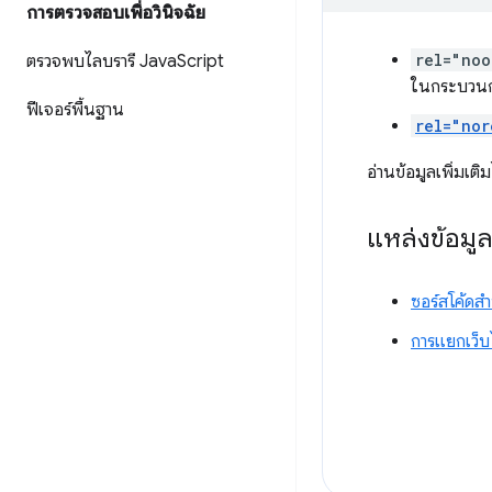
การตรวจสอบเพื่อวินิจฉัย
rel="noo
ตรวจพบไลบรารี Java
Script
ในกระบวนก
ฟีเจอร์พื้นฐาน
rel="nor
อ่านข้อมูลเพิ่มเติมไ
แหล่งข้อมู
ซอร์สโค้ดส
การแยกเว็บ