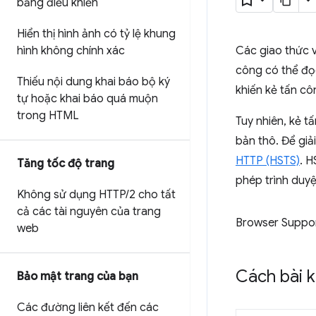
bảng điều khiển
Hiển thị hình ảnh có tỷ lệ khung
hình không chính xác
Các giao thức 
công có thể đọc
Thiếu nội dung khai báo bộ ký
khiến kẻ tấn cô
tự hoặc khai báo quá muộn
trong HTML
Tuy nhiên, kẻ 
bản thô. Để giả
HTTP (HSTS)
. 
Tăng tốc độ trang
phép trình duyệ
Không sử dụng HTTP
/
2 cho tất
cả các tài nguyên của trang
Browser Suppo
web
Cách bài 
Bảo mật trang của bạn
Các đường liên kết đến các