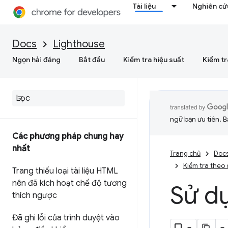
Tài liệu
Nghiên cứu
Docs
Lighthouse
Ngọn hải đăng
Bắt đầu
Kiểm tra hiệu suất
Kiểm tr
ngữ bạn ưu tiên. B
Các phương pháp chung hay
nhất
Trang chủ
Doc
Kiểm tra theo
Trang thiếu loại tài liệu HTML
nên đã kích hoạt chế độ tương
Sử d
thích ngược
Đã ghi lỗi của trình duyệt vào