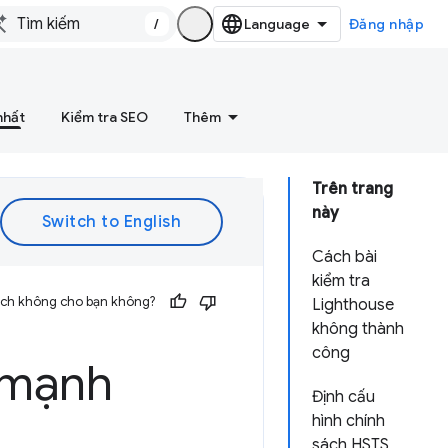
/
Đăng nhập
nhất
Kiểm tra SEO
Thêm
Trên trang
này
Cách bài
kiểm tra
 ích không cho bạn không?
Lighthouse
không thành
công
 mạnh
Định cấu
hình chính
sách HSTS