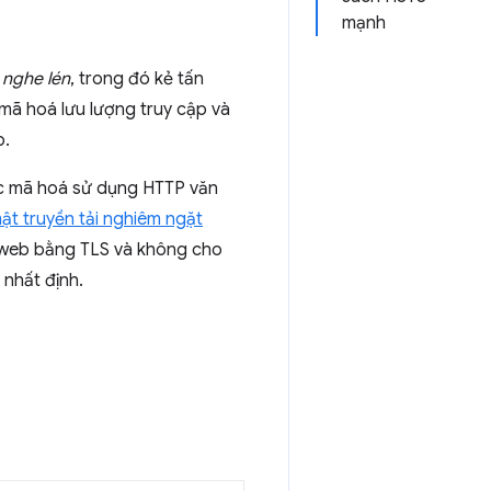
mạnh
 nghe lén
, trong đó kẻ tấn
 mã hoá lưu lượng truy cập và
p.
ợc mã hoá sử dụng HTTP văn
ật truyền tải nghiêm ngặt
g web bằng TLS và không cho
 nhất định.