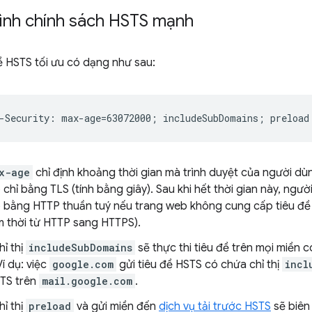
hình chính sách HSTS mạnh
ề HSTS tối ưu có dạng như sau:
x-age
chỉ định khoảng thời gian mà trình duyệt của người dù
chỉ bằng TLS (tính bằng giây). Sau khi hết thời gian này, ngườ
 bằng HTTP thuần tuý nếu trang web không cung cấp tiêu đề
 thời từ HTTP sang HTTPS).
hỉ thị
includeSubDomains
sẽ thực thi tiêu đề trên mọi miền 
í dụ: việc
google.com
gửi tiêu đề HSTS có chứa chỉ thị
incl
STS trên
mail.google.com
.
hỉ thị
preload
và gửi miền đến
dịch vụ tải trước HSTS
sẽ biên