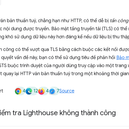
văn bản thuần tuý, chẳng hạn như HTTP, có thể dễ bị
tấn công
 nội dung được truyền. Bảo mật tầng truyền tải (TLS) có thể
ng khó sử dụng dữ liệu này hơn đáng kể nếu dữ liệu bị thu thậ
tấn công có thể vượt qua TLS bằng cách buộc các kết nối đư
i quyết vấn đề này, bạn có thể sử dụng tiêu đề phản hồi
Bảo m
HSTS buộc trình duyệt của người dùng truy cập vào một tran
t quay lại HTTP văn bản thuần tuý trong một khoảng thời gian
4
12
4
7
rt
Source
kiểm tra Lighthouse không thành công