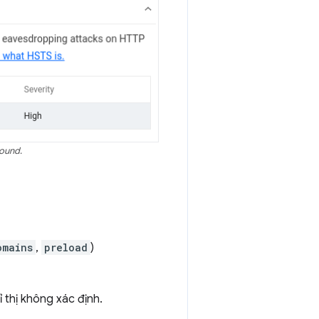
found.
omains
,
preload
)
 thị không xác định.