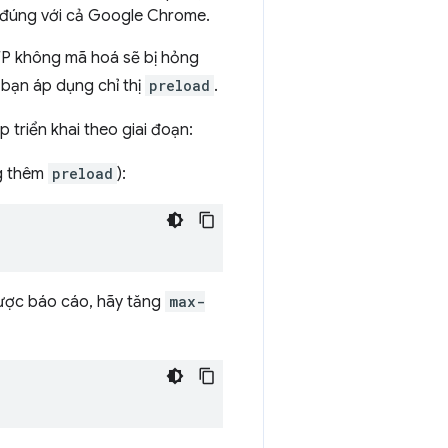
y đúng với cả Google Chrome.
HTTP không mã hoá sẽ bị hỏng
 bạn áp dụng chỉ thị
preload
.
 triển khai theo giai đoạn:
g thêm
preload
):
được báo cáo, hãy tăng
max-