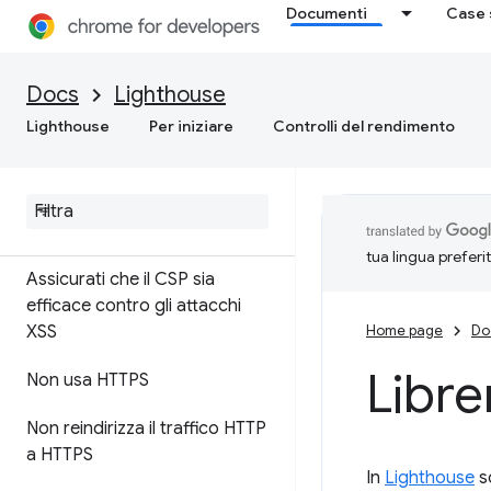
Documenti
Case 
Rendere sicura la pagina
I link che rimandano a
Docs
Lighthouse
destinazioni multiorigine non
Lighthouse
Per iniziare
Controlli del rendimento
sono sicuri
Include librerie Java
Script
front-end con vulnerabilità di
sicurezza note
tua lingua preferi
Assicurati che il CSP sia
efficace contro gli attacchi
XSS
Home page
Do
Libre
Non usa HTTPS
Non reindirizza il traffico HTTP
a HTTPS
In
Lighthouse
so