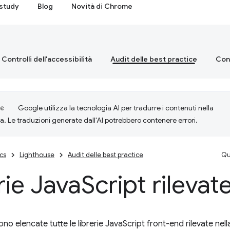
study
Blog
Novità di Chrome
Controlli dell'accessibilità
Audit delle best practice
Cont
Google utilizza la tecnologia AI per tradurre i contenuti nella
ta. Le traduzioni generate dall'AI potrebbero contenere errori.
cs
Lighthouse
Audit delle best practice
Qu
rie Java
Script rilevat
no elencate tutte le librerie JavaScript front-end rilevate nell