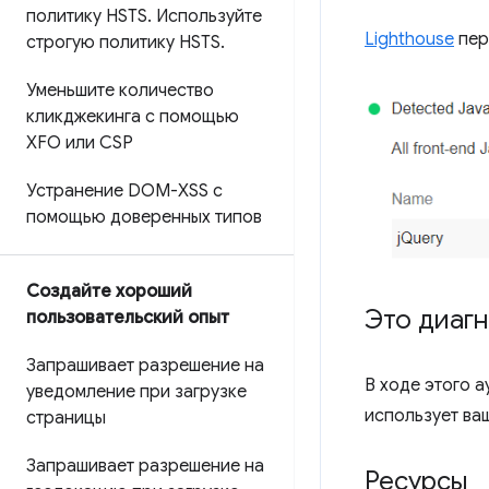
политику HSTS
.
Используйте
Lighthouse
пер
строгую политику HSTS
.
Уменьшите количество
кликджекинга с помощью
XFO или CSP
Устранение DOM-XSS с
помощью доверенных типов
Создайте хороший
Это диаг
пользовательский опыт
Запрашивает разрешение на
В ходе этого 
уведомление при загрузке
использует ва
страницы
Запрашивает разрешение на
Ресурсы