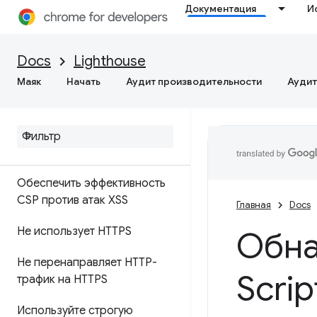
Сделайте свою страницу
Документация
И
безопасной
Ссылки на перекрестные
Docs
Lighthouse
направления небезопасны
Маяк
Начать
Аудит производительности
Аудит
Включает интерфейсные
библиотеки Java
Script с
известными уязвимостями
безопасности
.
Обеспечить эффективность
CSP против атак XSS
Главная
Docs
Не использует HTTPS
Обна
Не перенаправляет HTTP-
Scrip
трафик на HTTPS
Используйте строгую