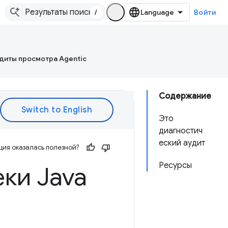
/
Войти
диты просмотра Agentic
Содержание
Это
диагностич
еский аудит
ия оказалась полезной?
Ресурсы
ки Java