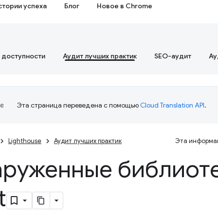
стории успеха
Блог
Новое в Chrome
 доступности
Аудит лучших практик
SEO-аудит
Ау
Эта страница переведена с помощью
Cloud Translation API
.
Lighthouse
Аудит лучших практик
Эта информац
руженные библиоте
t