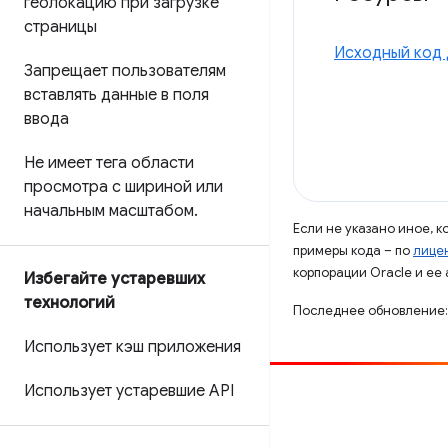
геолокацию при загрузке
страницы
Исходный код 
Запрещает пользователям
вставлять данные в поля
ввода
Не имеет тега области
просмотра с шириной или
начальным масштабом
.
Если не указано иное, 
примеры кода – по
лицен
корпорации Oracle и ее
Избегайте устаревших
технологий
Последнее обновление:
Использует кэш приложения
Использует устаревшие API
Способствовать
Сообщить об ошибке