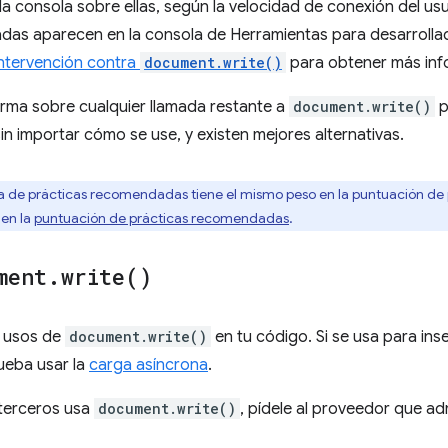
la consola sobre ellas, según la velocidad de conexión del usu
das aparecen en la consola de Herramientas para desarrollad
ntervención contra
document.write()
para obtener más inf
orma sobre cualquier llamada restante a
document.write()
p
sin importar cómo se use, y existen mejores alternativas.
a de prácticas recomendadas tiene el mismo peso en la puntuación de
en la
puntuación de prácticas recomendadas
.
ment
.
write(
)
s usos de
document.write()
en tu código. Si se usa para in
ueba usar la
carga asíncrona
.
 terceros usa
document.write()
, pídele al proveedor que ad