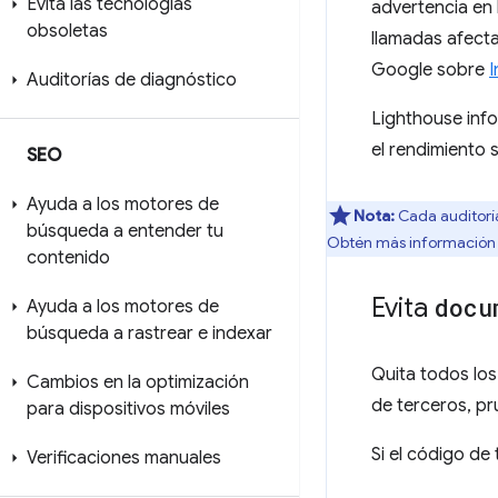
Evita las tecnologías
advertencia en 
obsoletas
llamadas afecta
Google sobre
I
Auditorías de diagnóstico
Lighthouse inf
el rendimiento 
SEO
Ayuda a los motores de
Nota:
Cada auditorí
búsqueda a entender tu
Obtén más información 
contenido
Evita
docu
Ayuda a los motores de
búsqueda a rastrear e indexar
Quita todos lo
Cambios en la optimización
de terceros, pr
para dispositivos móviles
Si el código de
Verificaciones manuales