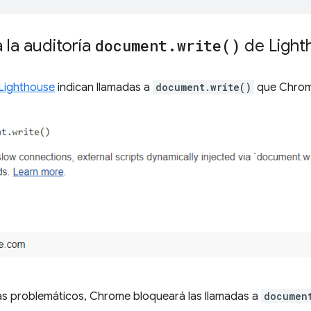
 la auditoría
document
.
write(
)
de Light
Lighthouse
indican llamadas a
document.write()
que Chrom
ás problemáticos, Chrome bloqueará las llamadas a
documen