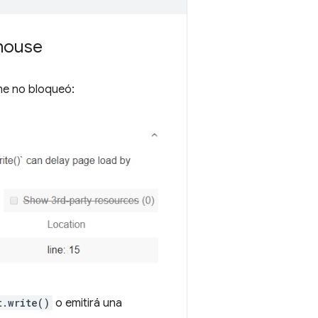
house
e no bloqueó:
t.write()
o emitirá una