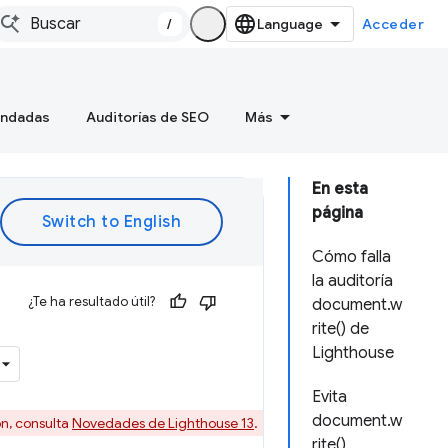
/
Acceder
endadas
Auditorías de SEO
Más
En esta
página
Cómo falla
la auditoría
¿Te ha resultado útil?
document.w
rite() de
Lighthouse
Evita
document.w
ón, consulta
Novedades de Lighthouse 13
.
rite()