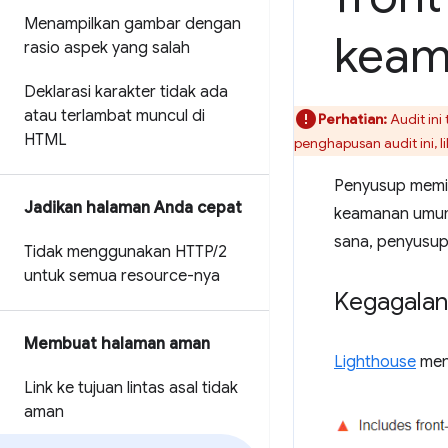
Menampilkan gambar dengan
kea
rasio aspek yang salah
Deklarasi karakter tidak ada
atau terlambat muncul di
Perhatian:
Audit ini
HTML
penghapusan audit ini, l
Penyusup memil
Jadikan halaman Anda cepat
keamanan umum.
sana, penyusup 
Tidak menggunakan HTTP
/
2
untuk semua resource-nya
Kegagalan 
Membuat halaman aman
Lighthouse
mena
Link ke tujuan lintas asal tidak
aman