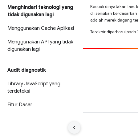
Kecuali dinyatakan lain, 
Menghindari teknologi yang
dilisensikan berdasarkan
tidak digunakan lagi
adalah merek dagang terd
Menggunakan Cache Aplikasi
Terakhir diperbarui pada
Menggunakan API yang tidak
digunakan lagi
Beri kontribusi
Audit diagnostik
Laporkan bug
Lihat masalah terbuka
Library Java
Script yang
terdeteksi
Fitur Dasar
Persyaratan
Privasi
Manage cookies