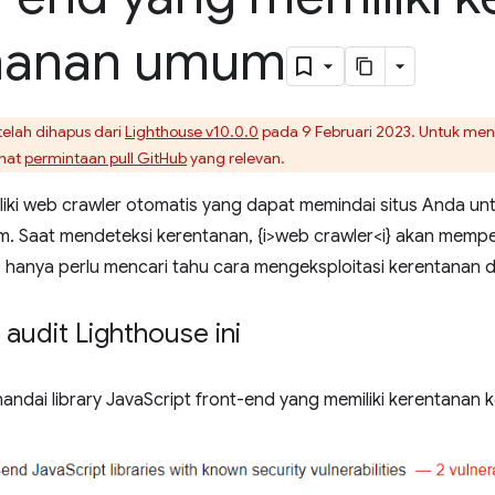
manan umum
 telah dihapus dari
Lighthouse v10.0.0
pada 9 Februari 2023. Untuk men
ihat
permintaan pull GitHub
yang relevan.
iki web crawler otomatis yang dapat memindai situs Anda u
 Saat mendeteksi kerentanan, {i>web crawler<i} akan mempe
hanya perlu mencari tahu cara mengeksploitasi kerentanan di
audit Lighthouse ini
ndai library JavaScript front-end yang memiliki kerentana