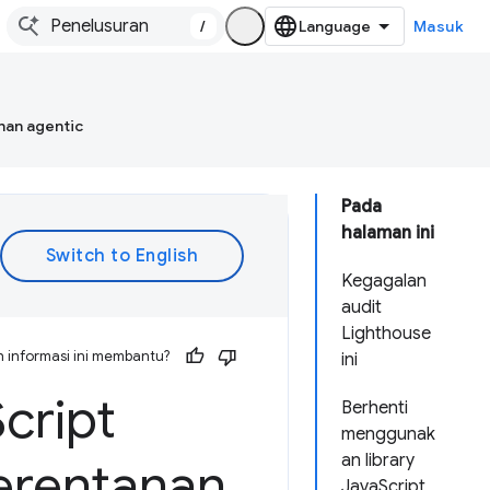
/
Masuk
han agentic
Pada
halaman ini
Kegagalan
audit
Lighthouse
 informasi ini membantu?
ini
Script
Berhenti
menggunak
an library
kerentanan
JavaScript