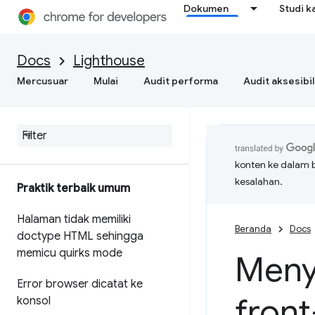
Dokumen
Studi k
Docs
Lighthouse
Mercusuar
Mulai
Audit performa
Audit aksesibil
konten ke dalam 
kesalahan.
Praktik terbaik umum
Halaman tidak memiliki
Beranda
Docs
doctype HTML sehingga
memicu quirks mode
Menye
Error browser dicatat ke
front
konsol