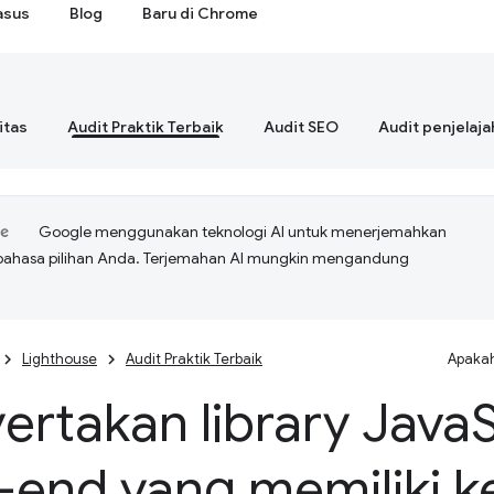
asus
Blog
Baru di Chrome
itas
Audit Praktik Terbaik
Audit SEO
Audit penjelaja
Google menggunakan teknologi AI untuk menerjemahkan
bahasa pilihan Anda. Terjemahan AI mungkin mengandung
Lighthouse
Audit Praktik Terbaik
Apakah
rtakan library Java
-end yang memiliki 