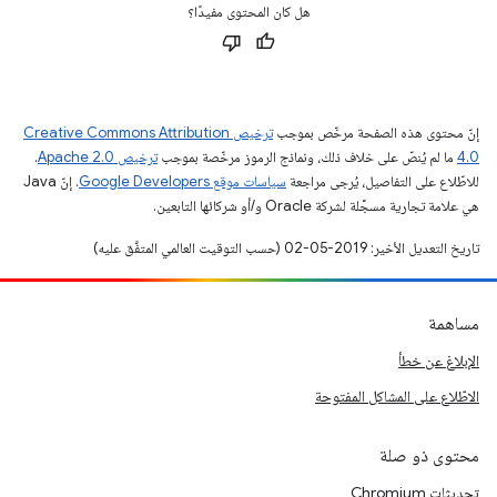
هل كان المحتوى مفيدًا؟
إنّ محتوى هذه الصفحة مرخّص بموجب
ترخيص Creative Commons Attribution
4.0‏
ما لم يُنصّ على خلاف ذلك، ونماذج الرموز مرخّصة بموجب
ترخيص Apache 2.0‏
.
للاطّلاع على التفاصيل، يُرجى مراجعة
سياسات موقع Google Developers‏
. إنّ Java
هي علامة تجارية مسجَّلة لشركة Oracle و/أو شركائها التابعين.
تاريخ التعديل الأخير: 2019-05-02 (حسب التوقيت العالمي المتفَّق عليه)
مساهمة
الإبلاغ عن خطأ
الاطّلاع على المشاكل المفتوحة
محتوى ذو صلة
تحديثات Chromium