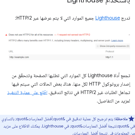
باستخدام Lighthouse
تدرج
Lighthouse
جميع الموارد التي لا يتم عرضها عبر HTTP/2:
تجمع أداة Lighthouse كل الموارد التي تطلبها الصفحة وتتحقّق من
إصدار بروتوكول HTTP لكل منها. هناك بعض الحالات التي سيتم فيها
تجاهل الطلبات غير HTTP/2 في نتائج التدقيق.
اطّلِع على عملية التنفيذ
لمزيد من التفاصيل.
ملاحظة:
يتم ترجيح كل عملية تدقيق في &quot;أفضل الممارسات&quot; بالتساوي
في &quot;نتيجة أفضل الممارسات&quot; في Lighthouse. يمكنك الاطّلاع على مزيد
من المعلومات في
نتيجة أفضل الممارسات
.