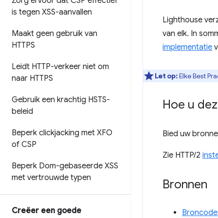
Zorg ervoor dat CSP effectief
is tegen XSS-aanvallen
Lighthouse ver
Maakt geen gebruik van
van elk. In so
HTTPS
implementatie
v
Leidt HTTP-verkeer niet om
Let op:
Elke Best Pra
naar HTTPS
Gebruik een krachtig HSTS-
Hoe u dez
beleid
Beperk clickjacking met XFO
Bied uw bronne
of CSP
Zie HTTP/2
inst
Beperk Dom-gebaseerde XSS
met vertrouwde typen
Bronnen
Creëer een goede
Broncode