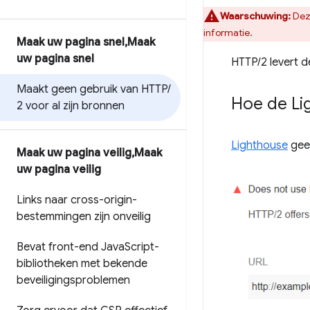
Waarschuwing:
Deze
informatie.
Maak uw pagina snel
,
Maak
uw pagina snel
HTTP/2 levert 
Maakt geen gebruik van HTTP
/
Hoe de Li
2 voor al zijn bronnen
Lighthouse
geef
Maak uw pagina veilig
,
Maak
uw pagina veilig
Links naar cross-origin-
bestemmingen zijn onveilig
Bevat front-end Java
Script-
bibliotheken met bekende
beveiligingsproblemen