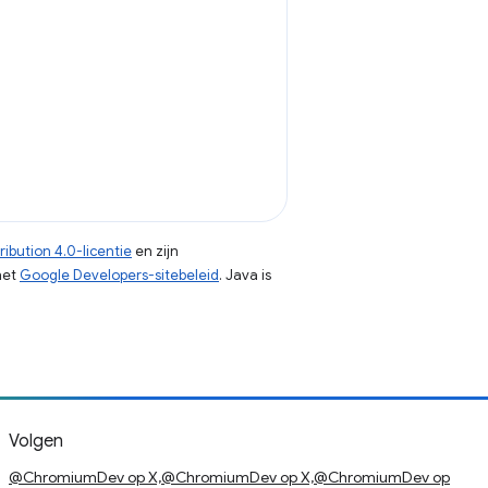
ibution 4.0-licentie
en zijn
het
Google Developers-sitebeleid
. Java is
Volgen
@ChromiumDev op X,@ChromiumDev op X,@ChromiumDev op