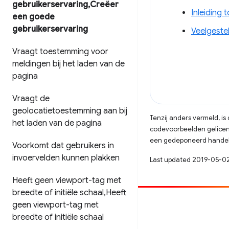
gebruikerservaring
,
Creëer
Inleiding 
een goede
gebruikerservaring
Veelgeste
Vraagt ​​toestemming voor
meldingen bij het laden van de
pagina
Vraagt ​​de
geolocatietoestemming aan bij
Tenzij anders vermeld, i
het laden van de pagina
codevoorbeelden gelicen
een gedeponeerd handels
Voorkomt dat gebruikers in
invoervelden kunnen plakken
Last updated 2019-05-0
Heeft geen viewport-tag met
breedte of initiële schaal
,
Heeft
geen viewport-tag met
Bijdragen
breedte of initiële schaal
Meld een bug