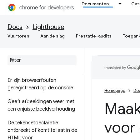
Documenten
Cas
Algemene best
practices,Algemene best
Docs
Lighthouse
practices
Vuurtoren
Aan de slag
Prestatie-audits
Toegank
Pagina mist het HTML-
doctype
,
waardoor de
eigenaardighedenmodus
wordt geactiveerd
Er zijn browserfouten
geregistreerd op de console
Homepage
Do
Geeft afbeeldingen weer met
Maak
een onjuiste beeldverhouding
voor 
De tekensetdeclaratie
ontbreekt of komt te laat in de
HTML voor