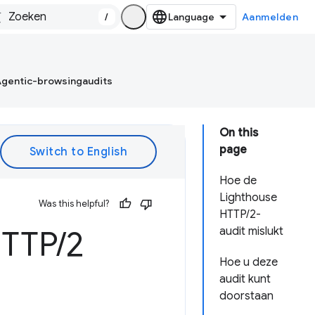
/
Aanmelden
gentic-browsingaudits
On this
page
Hoe de
Lighthouse
Was this helpful?
HTTP/2-
HTTP
/
2
audit mislukt
Hoe u deze
audit kunt
doorstaan