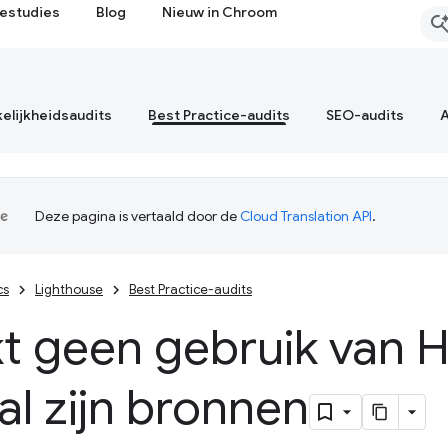
estudies
Blog
Nieuw in Chroom
elijkheidsaudits
Best Practice-audits
SEO-audits
A
Deze pagina is vertaald door de
Cloud Translation API
.
cs
Lighthouse
Best Practice-audits
t geen gebruik van 
al zijn bronnen