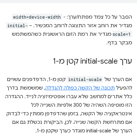
הסבר על כל צמד מפתח/ערך: -
width=device-width
מגדיר את רוחב אזור התצוגה לרוחב המכשיר. ‫–
initial-
scale=1
מגדיר את רמת הזום הראשונית כשהמשתמש
מבקר בדף.
ערך initial-scale קטן מ-1
אם הערך של
initial-scale
קטן מ-1, הדפדפנים עשויים
להפעיל
תכונה של הקשה כפולה להגדלה
, שמשמשת בדרך
כלל אתרים למחשב שלא עברו אופטימיזציה לנייד. ההגדרה
הזו מוסיפה השהיה של 300 אלפיות השנייה לכל
אינטראקציה של הקשה, בזמן שהדפדפן ממתין כדי לבדוק
אם מתרחשת הקשה שנייה. לכן, הביקורת נכשלת גם אם
הערך של initial-scale מוגדר כערך שקטן מ-1.