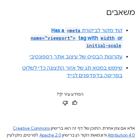
משאבים
קוד מקור לביקורת
<meta
Has a
name="viewport">
tag with
width
or
initial-scale
עקרונות הבסיס של עיצוב אתר רספונסיבי
שימוש במטא תג של אזור התצוגה כדי לשלוט
בפריסה בדפדפנים לנייד
המידע עזר לך?
אלא אם צוין אחרת, התוכן של דף זה הוא ברישיון
Creative Commons
Attribution 4.0
ודוגמאות הקוד הן ברישיון
Apache 2.0
. לפרטים, ניתן לעיין