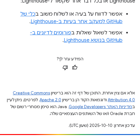
Lighthouse או בכל דבר אחר שקשור ל-Lighthouse:
אפשר לדווח על בעיה או לשלוח משוב ב
כלי של
GitHub למעקב אחר בעיות ב-Lighthouse
.
אפשר לשאול שאלות ב
פורומים לדיונים ב-
GitHub בנושא Lighthouse
.
המידע עזר לך?
אלא אם צוין אחרת, התוכן של דף זה הוא ברישיון
Creative Commons
Attribution 4.0
ודוגמאות הקוד הן ברישיון
Apache 2.0
. לפרטים, ניתן לעיין
ב
מדיניות האתר Google Developers‏
.‏ Java הוא סימן מסחרי רשום של
חברת Oracle ו/או של השותפים העצמאיים שלה.
עדכון אחרון: 2025-10-10 (שעון UTC).