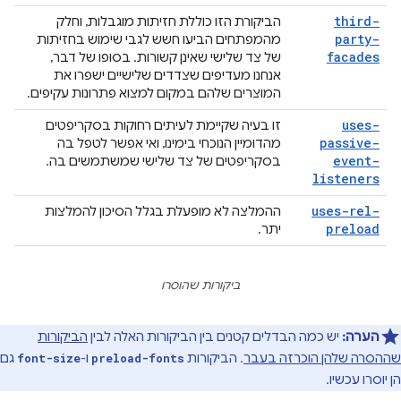
third-
הביקורת הזו כוללת חזיתות מוגבלות, וחלק
party-
מהמפתחים הביעו חשש לגבי שימוש בחזיתות
facades
של צד שלישי שאינן קשורות. בסופו של דבר,
אנחנו מעדיפים שצדדים שלישיים ישפרו את
המוצרים שלהם במקום למצוא פתרונות עקיפים.
uses-
זו בעיה שקיימת לעיתים רחוקות בסקריפטים
passive-
מהדומיין הנוכחי בימינו, ואי אפשר לטפל בה
event-
בסקריפטים של צד שלישי שמשתמשים בה.
listeners
uses-rel-
ההמלצה לא מופעלת בגלל הסיכון להמלצות
preload
יתר.
ביקורות שהוסרו
הערה:
יש כמה הבדלים קטנים בין הביקורות האלה לבין
הביקורות
שההסרה שלהן הוכרזה בעבר
. הביקורות
ו-
גם
font-size
preload-fonts
הן יוסרו עכשיו.