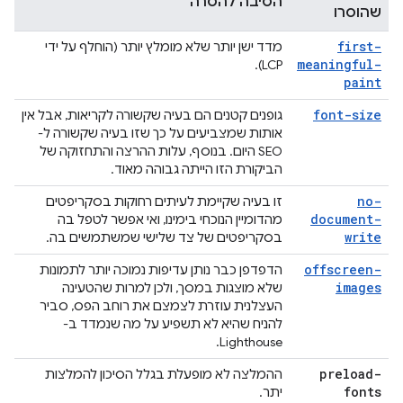
הסיבה להסרה
שהוסרו
first-
מדד ישן יותר שלא מומלץ יותר (הוחלף על ידי
meaningful-
LCP).
paint
font-size
גופנים קטנים הם בעיה שקשורה לקריאות, אבל אין
אותות שמצביעים על כך שזו בעיה שקשורה ל-
SEO היום. בנוסף, עלות ההרצה והתחזוקה של
הביקורת הזו הייתה גבוהה מאוד.
no-
זו בעיה שקיימת לעיתים רחוקות בסקריפטים
document-
מהדומיין הנוכחי בימינו, ואי אפשר לטפל בה
write
בסקריפטים של צד שלישי שמשתמשים בה.
offscreen-
הדפדפן כבר נותן עדיפות נמוכה יותר לתמונות
images
שלא מוצגות במסך, ולכן למרות שהטעינה
העצלנית עוזרת לצמצם את רוחב הפס, סביר
להניח שהיא לא תשפיע על מה שנמדד ב-
Lighthouse.
preload-
ההמלצה לא מופעלת בגלל הסיכון להמלצות
fonts
יתר.