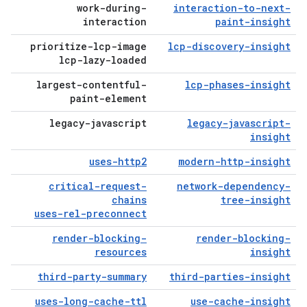
work-during-
interaction-to-next-
interaction
paint-insight
prioritize-lcp-image
lcp-discovery-insight
lcp-lazy-loaded
largest-contentful-
lcp-phases-insight
paint-element
legacy-javascript
legacy-javascript-
insight
uses-http2
modern-http-insight
critical-request-
network-dependency-
chains
tree-insight
uses-rel-preconnect
render-blocking-
render-blocking-
resources
insight
third-party-summary
third-parties-insight
uses-long-cache-ttl
use-cache-insight