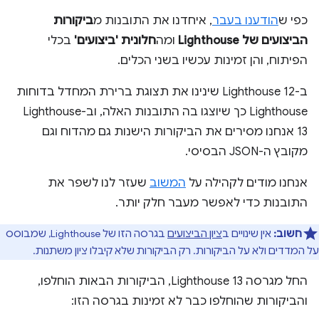
כפי ש
הודענו בעבר
, איחדנו את התובנות מ
ביקורות
הביצועים של Lighthouse
ומה
חלונית 'ביצועים'
בכלי
הפיתוח, והן זמינות עכשיו בשני הכלים.
ב-Lighthouse 12 שינינו את תצוגת ברירת המחדל בדוחות
Lighthouse כך שיוצגו בה התובנות האלה, וב-Lighthouse
13 אנחנו מסירים את הביקורות הישנות גם מהדוח וגם
מקובץ ה-JSON הבסיסי.
אנחנו מודים לקהילה על
המשוב
שעזר לנו לשפר את
התובנות כדי לאפשר מעבר חלק יותר.
חשוב:
אין שינויים ב
ציון הביצועים
בגרסה הזו של Lighthouse, שמבוסס
על המדדים ולא על הביקורות. רק הביקורות שלא קיבלו ציון משתנות.
החל מגרסה Lighthouse 13, הביקורות הבאות הוחלפו,
והביקורות שהוחלפו כבר לא זמינות בגרסה הזו: