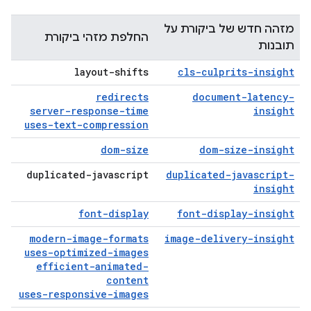
מזהה חדש של ביקורת על
החלפת מזהי ביקורת
תובנות
layout-shifts
cls-culprits-insight
redirects
document-latency-
server-response-time
insight
uses-text-compression
dom-size
dom-size-insight
duplicated-javascript
duplicated-javascript-
insight
font-display
font-display-insight
modern-image-formats
image-delivery-insight
uses-optimized-images
efficient-animated-
content
uses-responsive-images