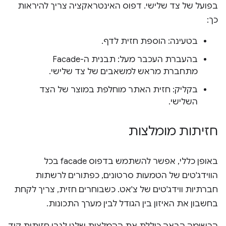
בפועל של צד שלישי. דפוס האינטראקציה צריך להיראות
כך:
בטעינה: הוספת חזית לדף.
בהעברת העכבר מעל: תבנית ה-Facade
מתחברת מראש למשאבים של צד שלישי.
בקליק: חזית האתר מוחלפת במוצר של הצד
השלישי.
חזיתות מומלצות
באופן כללי, אפשר להשתמש בדפוס facade בכל
הווידג'טים של הטמעות סרטונים, כפתורים לרשתות
חברתיות ווידג'טים של צ'אט. כשבוחרים חזית, צריך לקחת
בחשבון את האיזון בין הגודל לבין מערך התכונות.
הרשימה הבאה כוללת את ההמלצות שלנו לגבי חזיתות קוד