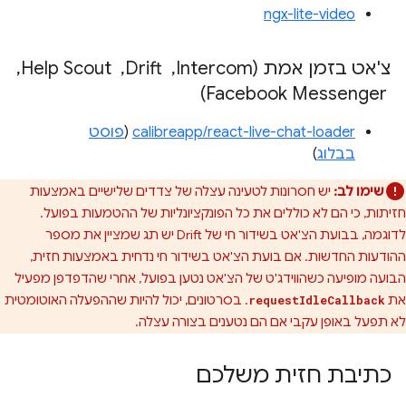
ngx-lite-video
צ'אט בזמן אמת (Intercom
,
‏ Drift
,
‏ Help Scout
,
‏ Facebook Messenger)
calibreapp/react-live-chat-loader
(
פוסט
בבלוג
)
שימו לב:
יש חסרונות לטעינה עצלה של צדדים שלישיים באמצעות
חזיתות, כי הם לא כוללים את כל הפונקציונליות של ההטמעות בפועל.
לדוגמה, בבועת הצ'אט בשידור חי של Drift יש תג שמציין את מספר
ההודעות החדשות. אם בועת הצ'אט בשידור חי נדחית באמצעות חזית,
הבועה מופיעה כשהווידג'ט של הצ'אט נטען בפועל, אחרי שהדפדפן מפעיל
את
. בסרטונים, יכול להיות שההפעלה האוטומטית
requestIdleCallback
לא תפעל באופן עקבי אם הם נטענים בצורה עצלה.
כתיבת חזית משלכם