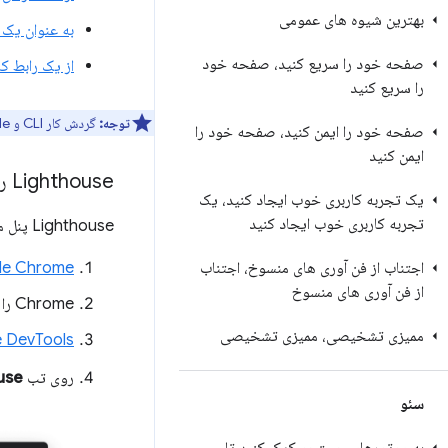
بهترین شیوه های عمومی
به عنوان یک ماژ
صفحه خود را سریع کنید، صفحه خود
از یک رابط ک
را سریع کنید
توجه:
گردش کار CLI و Node شما را ملزم می کند که یک نمونه از Google Chrome را روی دستگاه خود نصب کنید.
صفحه خود را ایمن کنید، صفحه خود را
ایمن کنید
Lighthouse را در Chrome Dev
یک تجربه کاربری خوب ایجاد کنید، یک
تجربه کاربری خوب ایجاد کنید
Lighthouse پنل مخصوص به خود را در Chrome DevTools دارد. برای اجرای گزارش:
اجتناب از فن آوری های منسوخ، اجتناب
Google Chrome را ب
از فن آوری های منسوخ
Chrome را باز کنید و به URL مورد نظر برای بازرسی بروید. شما می توانید هر URL را در وب بررسی کنید.
ممیزی تشخیصی، ممیزی تشخیصی
Chrome DevTools 
روی تب
use
سئو