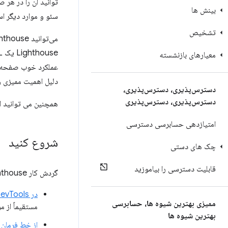
توانید آن را در هر 
بینش ها
سئو و موارد دیگر ا
تشخیص
معیارهای بازنشسته
عملکرد خوب صفحه ای
دلیل اهمیت ممیزی و
دسترس‌پذیری، دسترس‌پذیری،
دسترس‌پذیری، دسترس‌پذیری
همچنین می توانید ا
امتیازدهی حسابرسی دسترسی
شروع کنید
چک های دستی
قابلیت دسترسی را بیاموزید
گردش کار Lighthouse را انتخاب کنید که مناسب شما باشد:
در Chrome DevTools
ممیزی بهترین شیوه ها، حسابرسی
مستقیماً از م
بهترین شیوه ها
از خط فرمان
. ا