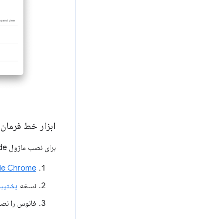
ابزار خط فرمان Node را نصب و اجرا کنی
برای نصب ماژول Node:
Google Chrome را ب
نسخه
پشتیبا
فانوس را نص