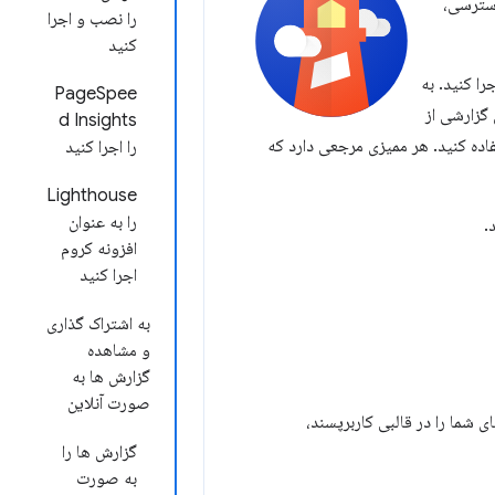
دسترسی،
را نصب و اجرا
کنید
Lighthou را در Chrome DevTools، از خط فرمان یا به‌عنوان یک ماژول Node اجرا کنید. به
PageSpee
س گزارشی از
d ​​Insights
ده کنید. هر ممیزی مرجعی دارد که
را اجرا کنید
Lighthouse
را به عنوان
.
افزونه کروم
اجرا کنید
به اشتراک گذاری
و مشاهده
گزارش ها به
صورت آنلاین
 شما را در قالبی کاربرپسند،
گزارش ها را
به صورت