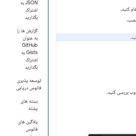
JSON به
اشتراک
بگذارید
گزارش ها را
به عنوان
GitHub
Gists به
اشتراک
بگذارید
توسعه پذیری
فانوس دریایی
بسته های
پشته
پلاگین های
فانوس