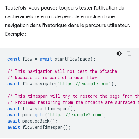
Toutefois, vous pouvez toujours tester l'utilisation du
cache amélioré en mode période en incluant une
navigation dans l'historique dans le parcours utilisateur.
Exemple :
const
flow
=
await
startFlow
(
page
);
// This navigation will not test the bfcache
// because it is part of a user flow.
await
flow
.
navigate
(
'https://example.com'
);
// This timespan will try to restore the page from t
// Problems restoring from the bfcache are surfaced 
await
flow
.
startTimespan
();
await
page
.
goto
(
'https://example2.com'
);
await
page
.
goBack
();
await
flow
.
endTimespan
();