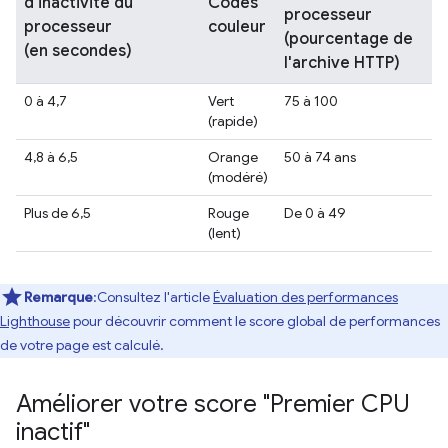
d'inactivité du
Codes
processeur
processeur
couleur
(pourcentage de
(en secondes)
l'archive HTTP)
0 à 4,7
Vert
75 à 100
(rapide)
4,8 à 6,5
Orange
50 à 74 ans
(modéré)
Plus de 6,5
Rouge
De 0 à 49
(lent)
Remarque
:Consultez l'article
Évaluation des performances
Lighthouse
pour découvrir comment le score global de performances
de votre page est calculé.
Améliorer votre score "Premier CPU
inactif"