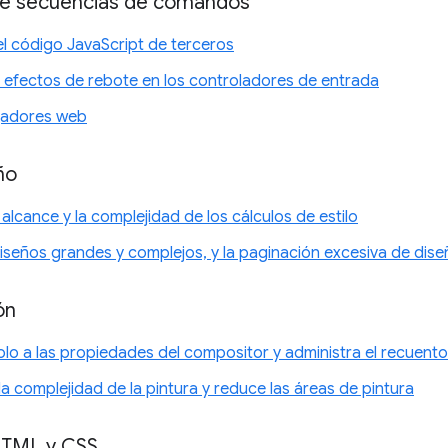
de secuencias de comandos
el código JavaScript de terceros
os efectos de rebote en los controladores de entrada
jadores web
ño
alcance y la complejidad de los cálculos de estilo
diseños grandes y complejos, y la paginación excesiva de dis
ón
solo a las propiedades del compositor y administra el recuent
 la complejidad de la pintura y reduce las áreas de pintura
 HTML y CSS