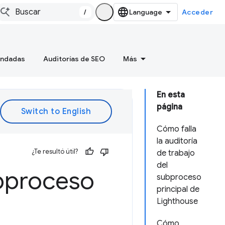
/
Acceder
endadas
Auditorías de SEO
Más
En esta
página
Cómo falla
la auditoría
¿Te resultó útil?
de trabajo
del
ubproceso
subproceso
principal de
Lighthouse
Cómo