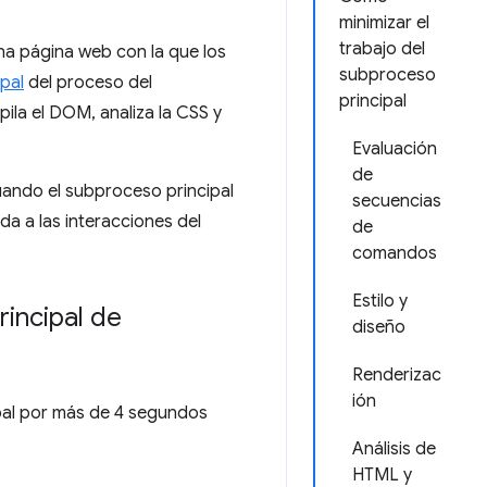
minimizar el
trabajo del
na página web con la que los
subproceso
pal
del proceso del
principal
ila el DOM, analiza la CSS y
Evaluación
de
uando el subproceso principal
secuencias
a a las interacciones del
de
comandos
Estilo y
rincipal de
diseño
Renderizac
ión
pal por más de 4 segundos
Análisis de
HTML y