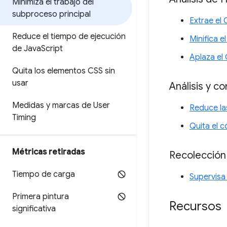
Minimiza el trabajo del
subproceso principal
Extrae el 
Reduce el tiempo de ejecución
Minifica e
de Java
Script
Aplaza el 
Quita los elementos CSS sin
usar
Análisis y 
Medidas y marcas de User
Reduce las
Timing
Quita el 
Métricas retiradas
Recolección
Tiempo de carga
Supervisa
Primera pintura
Recursos
significativa