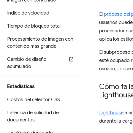
imagen con contenido
Índice de velocidad
El
proceso del 
usuarios puede
Tiempo de bloqueo total
procesador suel
Procesamiento de imagen con
aplica los estil
contenido más grande
El subproceso p
Cambio de diseño
esté ocupado re
acumulado
usuario, lo que
Cómo falla
Estadísticas
Lighthous
Costos del selector CSS
Latencia de solicitud de
Lighthouse
marc
documentos
durante la carg