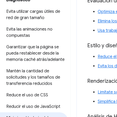
Evaluación 
Diagnóstico
Evita utilizar cargas útiles de
Optimiza 
red de gran tamaño
Elimina l
Evita las animaciones no
Usa traba
compuestas
Estilo y dise
Garantizar que la página se
pueda restablecer desde la
Reduce el 
memoria caché atrás
/
adelante
Evita los 
Mantén la cantidad de
solicitudes y los tamaños de
Renderizaci
transferencia reducidos
Limítate 
Reduce el uso de CSS
Simplifica
Reducir el uso de Java
Script
Análisis de