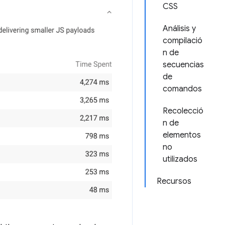
CSS
Análisis y
compilació
n de
secuencias
de
comandos
Recolecció
n de
elementos
no
utilizados
Recursos