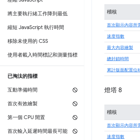
壓縮 Java
Script
稽核
將主要執行緒工作降到最低
首次顯示內容所
縮短 Java
Script 執行時間
速度指數
移除未使用的 CSS
最大內容繪製
使用者載入時間標記和測量指標
總封鎖時間
累計版面配置位
已淘汰的指標
燈塔 8
互動準備時間
首次有效繪製
稽核
第一個 CPU 閒置
首次顯示內容所
首次輸入延遲時間最長可能
速度指數