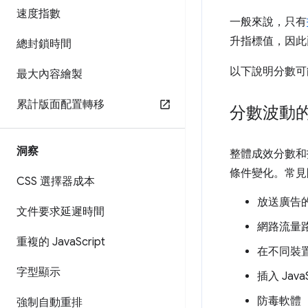
速度指數
一般來說，只有
升指標值，因此
總封鎖時間
以下說明分數可能
最大內容繪製
累計版面配置轉移
分數波動
洞察
整體成效分數和指
條件變化。常見
CSS 選擇器成本
放送廣告的
文件要求延遲時間
網路流量
重複的 Java
Script
在不同裝
字型顯示
插入 Jav
防毒軟體
強制自動重排