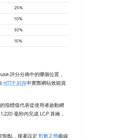
25%
10%
30%
15%
thouse 評分分佈中的哪個位置，
自
HTTP 封存
中實際網站效能資
P 的指標值代表從使用者啟動網
20 毫秒內完成 LCP 算繪，
斷兩個控制點，接著設定
對數正態
曲線