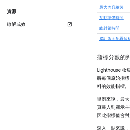
最大內容繪製
資源
互動準備時間
瞭解成效
總封鎖時間
累計版面配置位
指標分數的
Lighthous
將每個原始指標值
料的效能指標。
舉例來說，最大
頁載入到顯示主要
因此指標值會對應
深入一點來說，Li