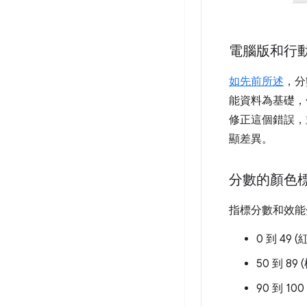
電腦版和行
如先前所述
，分
能資料為基礎，但電
修正這個錯誤，
顯差異。
分數的顏色
指標分數和效能
0 到 49 
50 到 8
90 到 10