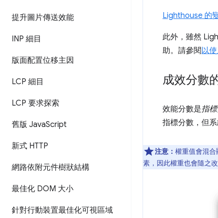
Lighthouse
提升圖片傳送效能
此外，雖然 Li
INP 細目
助。請參閱
以使
版面配置位移主因
成效分數
LCP 細目
LCP 要求探索
效能分數是
指標
指標分數，但系
舊版 Java
Script
新式 HTTP
注意：
權重值會混合顯
素，因此權重也會隨之改
網路依附元件樹狀結構
最佳化 DOM 大小
針對行動裝置最佳化可視區域