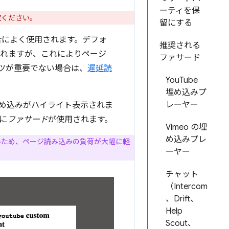
ーティを保
覧ください。
留にする
合によく使用されます。デフォ
推奨される
まれますが、これによりページ
ファサード
ツが重要でない場合は、
遅延読
YouTube
埋め込みプ
レーヤー
め込みがハイライト表示されま
に
ファサード
が使用されます。
Vimeo の埋
め込みプレ
いため、ページ読み込みの負荷が大幅に軽
ーヤー
チャット
（Intercom
、Drift、
Help
Scout、