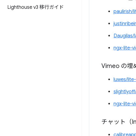
Lighthouse v3 移行ガイド
paulirish
justinribe
Daugilas/
ngx-lite-v
Vimeo 
luwes/lit
slightlyoff
ngx-lite-v
チャット（Inte
calibreap