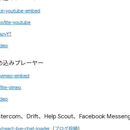
/lite-youtube-embed
iro/lite-youtube
lazyYT
ideo
の埋め込みプレーヤー
e-vimeo-embed
/lite-vimeo
ideo
rcom、Drift、Help Scout、Facebook Messen
p/react-live-chat-loader
（
ブログ投稿
）