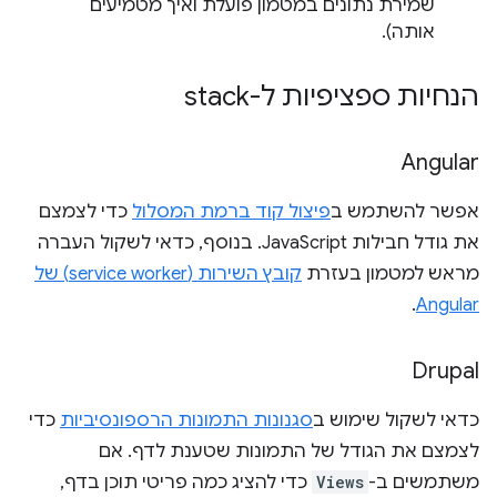
שמירת נתונים במטמון פועלת ואיך מטמיעים
אותה).
הנחיות ספציפיות ל-stack
Angular
אפשר להשתמש ב
פיצול קוד ברמת המסלול
כדי לצמצם
את גודל חבילות JavaScript. בנוסף, כדאי לשקול העברה
מראש למטמון בעזרת
קובץ השירות (service worker) של
.
Angular
Drupal
כדאי לשקול שימוש ב
סגנונות התמונות הרספונסיביות
כדי
לצמצם את הגודל של התמונות שטענת לדף. אם
משתמשים ב-
Views
כדי להציג כמה פריטי תוכן בדף,