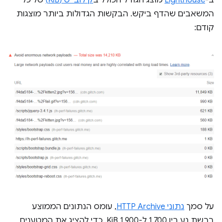
ב-
Lighthouse
מוצג הגודל הכולל ב
קילובייט (KiB)
של כל
המשאבים שהדף ביקש. הבקשות הגדולות ביותר מוצגות
קודם:
על סמך
נתוני HTTP Archive
, עומס הנתונים הממוצע
ברשת נע בין 1,700 ל-1,900 KiB. כדי להציג את המטענים