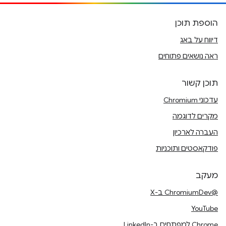
הוספת תוכן
דיווח על באג
ראה נושאים פתוחים
תוכן קשור
עדכוני Chromium
מקרים לדוגמה
העברה לארכיון
פודקאסטים ותוכניות
מעקב
@ChromiumDev ב-X
YouTube
Chrome למפתחים ב-LinkedIn