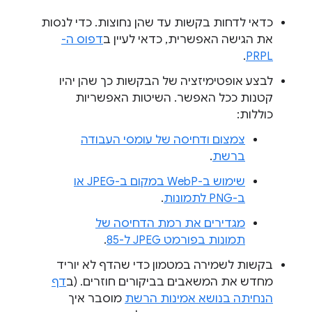
כדאי לדחות בקשות עד שהן נחוצות. כדי לנסות
את הגישה האפשרית, כדאי לעיין ב
דפוס ה-
.
PRPL
לבצע אופטימיזציה של הבקשות כך שהן יהיו
קטנות ככל האפשר. השיטות האפשריות
כוללות:
צמצום ודחיסה של עומסי העבודה
ברשת
.
שימוש ב-WebP במקום ב-JPEG או
ב-PNG לתמונות
.
מגדירים את רמת הדחיסה של
תמונות בפורמט JPEG ל-85
.
בקשות לשמירה במטמון כדי שהדף לא יוריד
מחדש את המשאבים בביקורים חוזרים. (ב
דף
הנחיתה בנושא אמינות הרשת
מוסבר איך