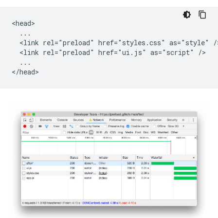
<head>

  ...

  <link rel="preload" href="styles.css" as="style" />
  <link rel="preload" href="ui.js" as="script" />

  ...
