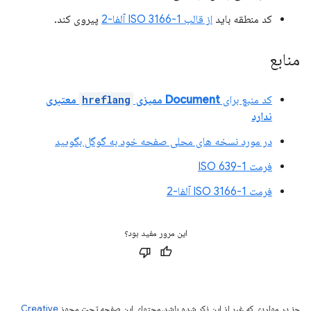
کد منطقه باید
از قالب ISO 3166-1 آلفا-2
پیروی کند.
منابع
کد منبع برای
Document ممیزی
hreflang
معتبری
ندارد
در مورد نسخه های محلی صفحه خود به گوگل بگویید
فرمت ISO 639-1
فرمت ISO 3166-1 آلفا-2
این مرور مفید بود؟
جز در مواردی که غیر از این ذکر شده باشد،‌محتوای این صفحه تحت مجوز
Creative