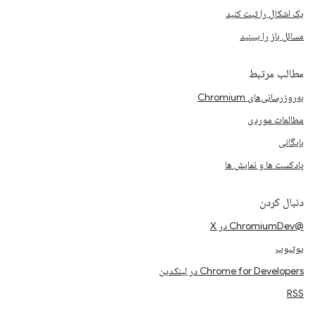
یک اشکال را ثبت کنید
مسائل باز را ببینید
مطالب مرتبط
به‌روزرسانی‌های Chromium
مطالعات موردی
بایگانی
پادکست ها و نمایش ها
دنبال کردن
@ChromiumDev در X
یوتیوب
Chrome for Developers در لینکدین
RSS