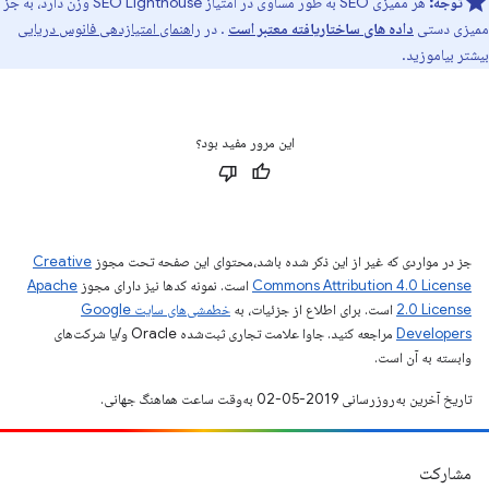
توجه:
هر ممیزی SEO به طور مساوی در امتیاز SEO Lighthouse وزن دارد، به جز
ممیزی دستی
داده های ساختاریافته معتبر است
. در
راهنمای امتیازدهی فانوس دریایی
بیشتر بیاموزید.
این مرور مفید بود؟
جز در مواردی که غیر از این ذکر شده باشد،‌محتوای این صفحه تحت مجوز
Creative
Commons Attribution 4.0 License
است. نمونه کدها نیز دارای مجوز
Apache
2.0 License
است. برای اطلاع از جزئیات، به
خطمشی‌های سایت Google
Developers‏
مراجعه کنید. جاوا علامت تجاری ثبت‌شده Oracle و/یا شرکت‌های
وابسته به آن است.
تاریخ آخرین به‌روزرسانی 2019-05-02 به‌وقت ساعت هماهنگ جهانی.
مشارکت