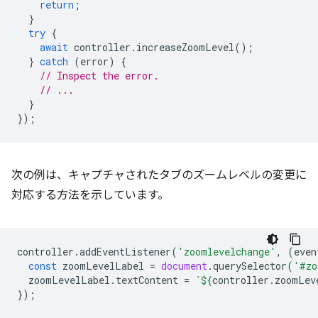
return
;
}
try
{
await
controller
.
increaseZoomLevel
();
}
catch
(
error
)
{
// Inspect the error.
// ...
}
});
次の例は、キャプチャされたタブのズームレベルの変更に
対応する方法を示しています。
controller
.
addEventListener
(
'zoomlevelchange'
,
(
even
const
zoomLevelLabel
=
document
.
querySelector
(
'#zo
zoomLevelLabel
.
textContent
=
`
${
controller
.
zoomLev
});