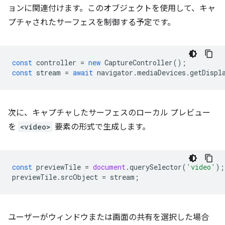
ョンに関連付けます。このオブジェクトを使用して、キャ
プチャされたサーフェスを制御する予定です。
const
controller
=
new
CaptureController
();
const
stream
=
await
navigator
.
mediaDevices
.
getDispl
次に、キャプチャしたサーフェスのローカル プレビュー
を
<video>
要素の形式で生成します。
const
previewTile
=
document
.
querySelector
(
'video'
);
previewTile
.
srcObject
=
stream
;
ユーザーがウィンドウまたは画面の共有を選択した場合