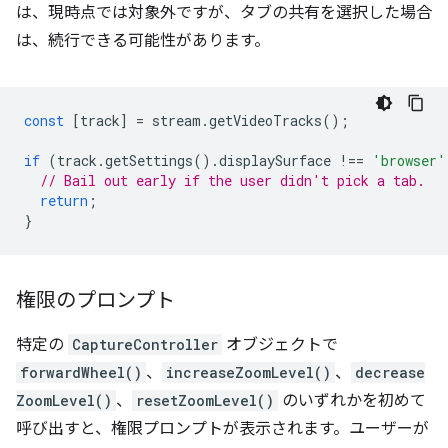
は、現時点では対象外ですが、タブの共有を選択した場合
は、続行できる可能性があります。
const
[
track
]
=
stream
.
getVideoTracks
();
if
(
track
.
getSettings
().
displaySurface
!==
'browser'
// Bail out early if the user didn't pick a tab.
return
;
}
権限のプロンプト
特定の
CaptureController
オブジェクトで
forwardWheel()
、
increaseZoomLevel()
、
decrease
ZoomLevel()
、
resetZoomLevel()
のいずれかを初めて
呼び出すと、権限プロンプトが表示されます。ユーザーが