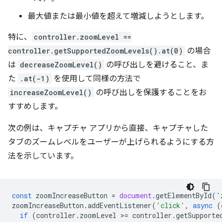
最大値または最小値を超えて増減しようとします。
特に、
controller.zoomLevel ==
controller.getSupportedZoomLevels().at(0)
の場合
は
decreaseZoomLevel()
の呼び出しを避けること、ま
た
.at(-1)
を使用して同様の方法で
increaseZoomLevel()
の呼び出しを保護することをお
すすめします。
次の例は、キャプチャ アプリから直接、キャプチャした
タブのズームレベルをユーザーが上げられるようにする方
法を示しています。
const
zoomIncreaseButton
=
document
.
getElementById
(
'
zoomIncreaseButton
.
addEventListener
(
'click'
,
async
(
if
(
controller
.
zoomLevel
>
=
controller
.
getSupporte