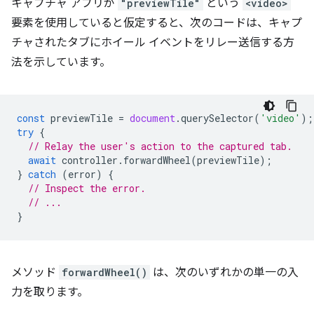
キャプチャ アプリが
"previewTile"
という
<video>
要素を使用していると仮定すると、次のコードは、キャプ
チャされたタブにホイール イベントをリレー送信する方
法を示しています。
const
previewTile
=
document
.
querySelector
(
'video'
);
try
{
// Relay the user's action to the captured tab.
await
controller
.
forwardWheel
(
previewTile
);
}
catch
(
error
)
{
// Inspect the error.
// ...
}
メソッド
forwardWheel()
は、次のいずれかの単一の入
力を取ります。