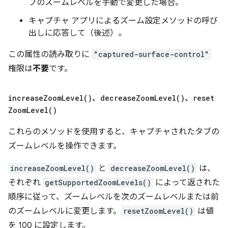
ブのズームレベルを手動で変更した場合。
キャプチャ アプリによるズーム設定メソッドの呼び
出しに応答して（後述）。
この属性の読み取りに
"captured-surface-control"
権限は
不要
です。
increase
Zoom
Level(
)
、
decrease
Zoom
Level(
)
、
reset
Zoom
Level(
)
これらのメソッドを使用すると、キャプチャされたタブの
ズームレベルを操作できます。
increaseZoomLevel()
と
decreaseZoomLevel()
は、
それぞれ
getSupportedZoomLevels()
によって返された
順序に従って、ズームレベルを次のズームレベルまたは前
のズームレベルに変更します。
resetZoomLevel()
は値
を 100 に設定します。