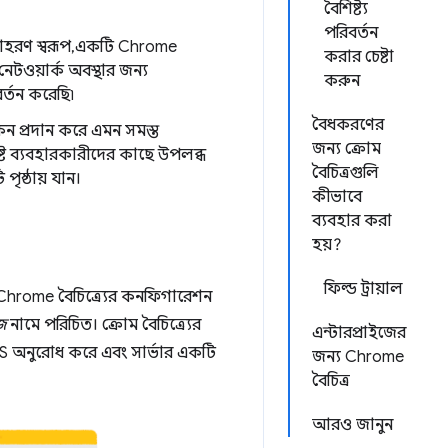
বৈশিষ্ট্য
পরিবর্তন
াহরণ স্বরূপ, একটি Chrome
করার চেষ্টা
েটওয়ার্ক অবস্থার জন্য
করুন
র্তন করেছি৷
বৈধকরণের
োকেন প্রদান করে এমন সমস্ত
জন্য ক্রোম
ির্দিষ্ট ব্যবহারকারীদের কাছে উপলব্ধ
বৈচিত্রগুলি
ৃষ্ঠায় যান।
কীভাবে
ব্যবহার করা
হয়?
ফিল্ড ট্রায়াল
 Chrome বৈচিত্র্যের কনফিগারেশন
জ
নামে পরিচিত। ক্রোম বৈচিত্র্যের
এন্টারপ্রাইজের
PS অনুরোধ করে এবং সার্ভার একটি
জন্য Chrome
বৈচিত্র
আরও জানুন