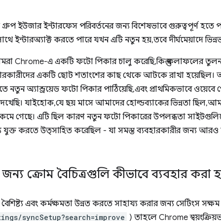
গ্রুপ ইউজার ইন্টারফেস পরিবর্তনের জন্য বিশেষভাবে গুরুত্বপূর্ণ হতে 
 সাথে ইন্টারঅ্যাক্ট করতে পারে যখন এটি নতুন হয়, তবে দীর্ঘমেয়াদে ভ
আমরা Chrome-এ একটি ফটো পিকার চালু করেছি, কিন্তু ফলাফলের তুলনা 
্যবহারকারীদের একটি ছোট শতাংশের কাছ থেকে আটকে রাখা হয়েছিল।
 নতুন অ্যান্ড্রয়েড ফটো পিকার পাঠিয়েছি, এবং প্রাথমিকভাবে ওয়েবে গো
ধি দেখেছি। যাইহোক, যে ছয় মাসে আমাদের হোল্ডব্যাকের ভিন্নতা ছিল, 
ে কমে গেছে। এটি ছিল কারণ নতুন ফটো পিকারের উপলব্ধতা সাইটগুল
ষ্ট্য যুক্ত করতে উত্সাহিত করেছিল - যা সমস্ত ব্যবহারকারীর জন্য আ
ন্য ক্রোম বৈচিত্রগুলি কীভাবে ব্যবহার করা হ
শিষ্ট্য এবং কর্মক্ষমতা উন্নত করতে সাহায্য করার জন্য সেটিংস সক্ষম
tings/syncSetup?search=improve
) তাহলে Chrome স্বয়ংক্রিয়ভা