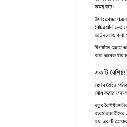
কমই ঘটে।
উদাহরণস্বরূপ, এক
বৈচিত্রগুলি দ্রুত
ডাউনলোড করা হয়
বিপরীতে, ক্রোম 
করা অনেক ধীর হ
একটি বৈশিষ্ট্য
ক্রোম বৈচিত্র পর
বোধ করার জন্য আ
নতুন বৈশিষ্ট্যগুল
ব্যবহারকারীদের 
হয়৷ একটি
হোল্ডব্