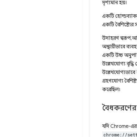
দৃশ্যমান হয়।
একটি হোল্ডব্যাক 
একটি বৈশিষ্ট্যের
উদাহরণ স্বরূপ, 
অস্থায়ীভাবে ব
একটি উচ্চ অনুপাতে
উল্লেখযোগ্য বৃদ্
উল্লেখযোগ্যভাব
গ্রহণযোগ্য বৈশি
করেছিল৷
বৈধকরণের জ
যদি Chrome-এর বৈ
chrome://set