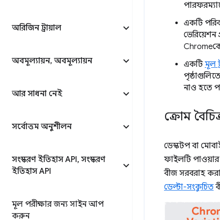
পারফরম্যান
একটি পরিব
অরিজিন ট্রায়াল
ভেরিয়েশন 
Chromeকে 
অবমূল্যায়ন
,
অবমূল্যায়ন
একটি
মূল ট
পৃষ্ঠাগুলিতে
নাও হতে পা
আর সাধনা নেই
ক্রোম বৈচি
সর্বোত্তম অনুশীলন
ডেস্কটপ বা মোবা
সংস্করণ ইতিহাস API
,
সংস্করণ
ফাইলটি পাওয়ার 
ইতিহাস API
বীজ সরবরাহ করার
ডেল্টা-সংকুচিত
বী
মূল পরীক্ষার জন্য সাইন আপ
করুন