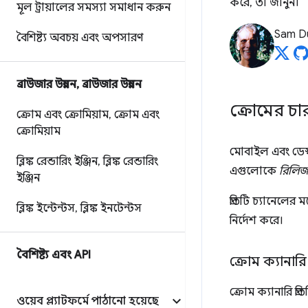
করে, তা জানুন।
মূল ট্রায়ালের সমস্যা সমাধান করুন
Sam Du
বৈশিষ্ট্য অবচয় এবং অপসারণ
ব্রাউজার উন্নয়ন
,
ব্রাউজার উন্নয়ন
ক্রোমের চা
ক্রোম এবং ক্রোমিয়াম
,
ক্রোম এবং
ক্রোমিয়াম
মোবাইল এবং ডেস্ক
ব্লিঙ্ক রেন্ডারিং ইঞ্জিন
,
ব্লিঙ্ক রেন্ডারিং
এগুলোকে
রিলিজ 
ইঞ্জিন
প্রতিটি চ্যানেলের
ব্লিঙ্ক ইন্টেন্টস
,
ব্লিঙ্ক ইনটেন্টস
নির্দেশ করে।
বৈশিষ্ট্য এবং API
ক্রোম ক্যানার
ক্রোম ক্যানারি প্রত
ওয়েব প্ল্যাটফর্মে পাঠানো হয়েছে