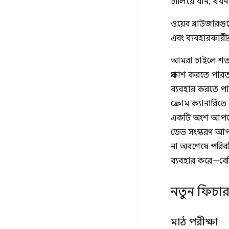
চালিয়ে যান, যখন
ওয়েব ব্রাউজারগুল
এবং ব্যবহারকারীর
আমরা চাইলে শত 
প্রকাশ করতে পার
ব্যবহার করতে প
ক্রোম ক্যানারিতে
একটি অংশ আপডেট
ডেভ সংস্করণ আপড
না অবশেষে পরিবর্ত
ব্যবহার করে—বেশ
নতুন ফিচার
মাঠ পরীক্ষা