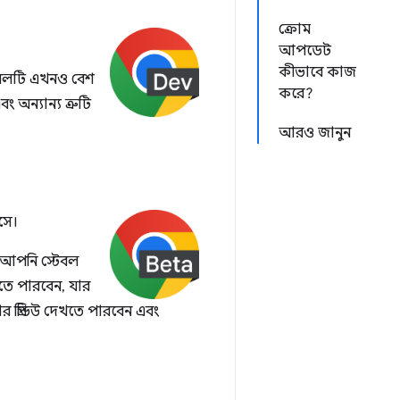
ক্রোম
আপডেট
কীভাবে কাজ
ানেলটি এখনও বেশ
করে?
অন্যান্য ত্রুটি
আরও জানুন
আসে।
, আপনি স্টেবল
তে পারবেন, যার
র প্রিভিউ দেখতে পারবেন এবং