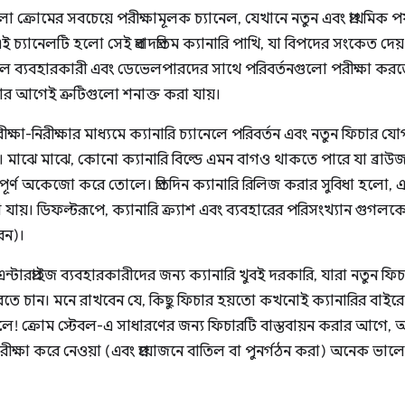
লো ক্রোমের সবচেয়ে পরীক্ষামূলক চ্যানেল, যেখানে নতুন এবং প্রাথমিক প
 এই চ্যানেলটি হলো সেই প্রবাদপ্রতিম ক্যানারি পাখি, যা বিপদের সংকেত দেয়
্যবহারকারী এবং ডেভেলপারদের সাথে পরিবর্তনগুলো পরীক্ষা করতে
ার আগেই ত্রুটিগুলো শনাক্ত করা যায়।
ক্ষা-নিরীক্ষার মাধ্যমে ক্যানারি চ্যানেলে পরিবর্তন এবং নতুন ফিচার য
 মাঝে মাঝে, কোনো ক্যানারি বিল্ডে এমন বাগও থাকতে পারে যা ব্রাউজ
পূর্ণ অকেজো করে তোলে। প্রতিদিন ক্যানারি রিলিজ করার সুবিধা হল
 যায়। ডিফল্টরূপে, ক্যানারি ক্র্যাশ এবং ব্যবহারের পরিসংখ্যান গুগ
রেন)।
টারপ্রাইজ ব্যবহারকারীদের জন্য ক্যানারি খুবই দরকারি, যারা নতুন ফিচ
রতে চান। মনে রাখবেন যে, কিছু ফিচার হয়তো কখনোই ক্যানারির বা
! ক্রোম স্টেবল-এ সাধারণের জন্য ফিচারটি বাস্তবায়ন করার আগে, অল
রীক্ষা করে নেওয়া (এবং প্রয়োজনে বাতিল বা পুনর্গঠন করা) অনেক ভাল