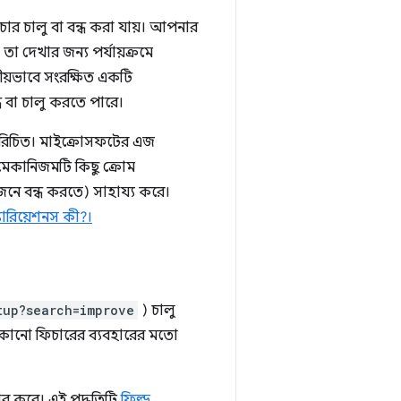
চার চালু বা বন্ধ করা যায়। আপনার
তা দেখার জন্য পর্যায়ক্রমে
নীয়ভাবে সংরক্ষিত একটি
 বা চালু করতে পারে।
ও পরিচিত। মাইক্রোসফটের এজ
 মেকানিজমটি কিছু ক্রোম
জনে বন্ধ করতে) সাহায্য করে।
যারিয়েশনস কী?।
tup?search=improve
) চালু
র কোনো ফিচারের ব্যবহারের মতো
বহার করে। এই পদ্ধতিটি
ফিল্ড