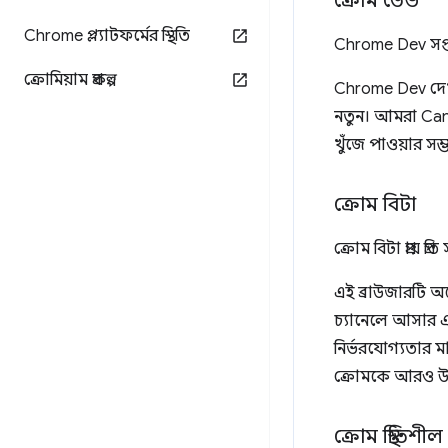
ক্রোম ডেভ
Chrome প্ল্যাটফর্মের স্থিতি
Chrome Dev সপ্তা
ক্রোমিয়াম প্রকল্প
Chrome Dev দেখা
নতুন। আমরা Canar
খুঁজে পাওয়ার সম্
ক্রোম বিটা
ক্রোম বিটা প্রায়
এই ব্রাউজারটি অন
চ্যানেলে আসার এ
নির্ভরযোগ্যতার ম
ক্রোমকে আরও উন
ক্রোম স্থিতিশীল