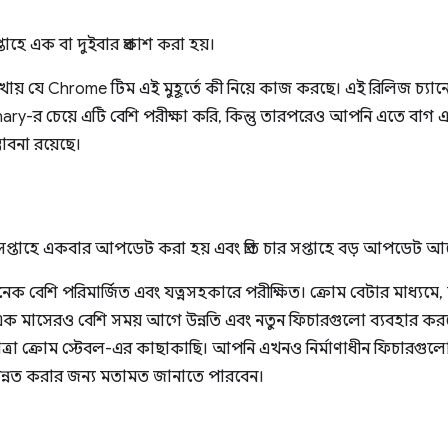
হে এক বা দুইবার প্রকাশ করা হয়।
য় যে Chrome টিম এই মুহূর্তে কী নিয়ে কাজ করছে। এই রিলিজ চ্য
y-র চেয়ে এটি বেশি পরীক্ষা করি, কিন্তু তারপরেও আপনি এতে বাগ এবং 
ভাবনা রয়েছে।
 প্রতি সপ্তাহে একবার আপডেট করা হয় এবং প্রতি চার সপ্তাহে বড় আপডেট 
েক বেশি পরিমার্জিত এবং যত্নসহকারে পরীক্ষিত। ক্রোম বেটার মাধ্যমে
ক মাসেরও বেশি সময় আগে উন্নতি এবং নতুন ফিচারগুলো ব্যবহার কর
াত্রা ক্রোম স্টেবল-এর কাছাকাছি। আপনি এখনও নির্মাণাধীন ফিচারগুলো
্নত করার জন্য মতামত জানাতে পারবেন।