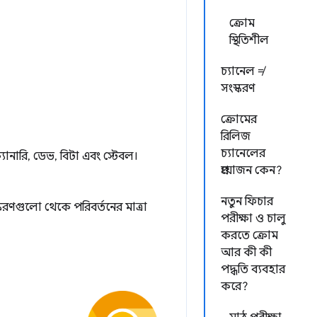
ক্রোম
স্থিতিশীল
চ্যানেল ≠
সংস্করণ
ক্রোমের
রিলিজ
চ্যানেলের
যানারি, ডেভ, বিটা এবং স্টেবল।
প্রয়োজন কেন?
নতুন ফিচার
সংস্করণগুলো থেকে পরিবর্তনের মাত্রা
পরীক্ষা ও চালু
করতে ক্রোম
আর কী কী
পদ্ধতি ব্যবহার
করে?