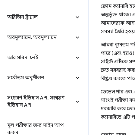
ক্রোম ক্যানারি হ
অন্তর্ভুক্ত থাকে।
অরিজিন ট্রায়াল
আমাদেরকে আসল ব
সমস্যা তৈরি হওয়
অবমূল্যায়ন
,
অবমূল্যায়ন
আমরা ন্যূনতম পরী
পারে (এবং হয়ও)।
আর সাধনা নেই
সাইটে এটিকে সম্
দ্রুত সরবরাহ করা
সর্বোত্তম অনুশীলন
নিষ্ক্রিয় করতে পা
ডেভেলপার এবং এন্
সংস্করণ ইতিহাস API
,
সংস্করণ
সাথেই পরীক্ষা ক
ইতিহাস API
দরকারি করে তোলে
ক্যানারিতে এটি প
মূল পরীক্ষার জন্য সাইন আপ
করুন