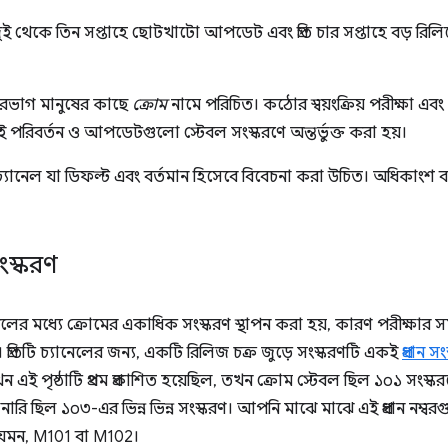
তি দুই থেকে তিন সপ্তাহে ছোটখাটো আপডেট এবং প্রতি চার সপ্তাহে বড় 
িরভাগ মানুষের কাছে
ক্রোম
নামে পরিচিত। কঠোর স্বয়ংক্রিয় পরীক্ষা এবং 
ই পরিবর্তন ও আপডেটগুলো স্টেবল সংস্করণে অন্তর্ভুক্ত করা হয়।
্যানেল যা ডিফল্ট এবং বর্তমান হিসেবে বিবেচনা করা উচিত। অধিকাংশ ব
ংস্করণ
যানেলের মধ্যে ক্রোমের একাধিক সংস্করণ স্থাপন করা হয়, কারণ পরীক্ষার
য়। প্রতিটি চ্যানেলের জন্য, একটি রিলিজ চক্র জুড়ে সংস্করণটি একই
প্রধান স
 এই পৃষ্ঠাটি প্রথম প্রকাশিত হয়েছিল, তখন ক্রোম স্টেবল ছিল ১০১ সংস্ক
নারি ছিল ১০৩-এর ভিন্ন ভিন্ন সংস্করণ। আপনি মাঝে মাঝে এই প্রধান নম্ব
েমন, M101 বা M102।