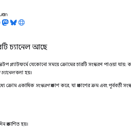
tton
রটি চ্যানেল আছে
টপ প্ল্যাটফর্মে যেকোনো সময়ে ক্রোমের চারটি সংস্করণ পাওয়া যায়: ক্
চ্যানেল
বলা হয়।
 মধ্যে ক্রোম একাধিক
সংস্করণ
প্রকাশ করে, যা প্রকাশের ক্রম এবং পূর্ববর্তী 
ি
িদিন প্রকাশিত হয়।