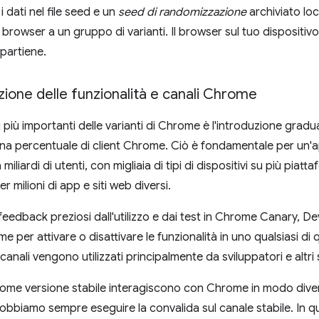
i dati nel file seed e un
seed di randomizzazione
archiviato lo
browser a un gruppo di varianti. Il browser sul tuo dispositivo
ppartiene.
one delle funzionalità e canali Chrome
zi più importanti delle varianti di Chrome è l'introduzione grad
 una percentuale di client Chrome. Ciò è fondamentale per u
iliardi di utenti, con migliaia di tipi di dispositivi su più piatt
r milioni di app e siti web diversi.
eedback preziosi dall'utilizzo e dai test in Chrome Canary, Dev
me per attivare o disattivare le funzionalità in uno qualsiasi di 
 canali vengono utilizzati principalmente da sviluppatori e altri s
hrome versione stabile interagiscono con Chrome in modo diver
 dobbiamo sempre eseguire la convalida sul canale stabile. I