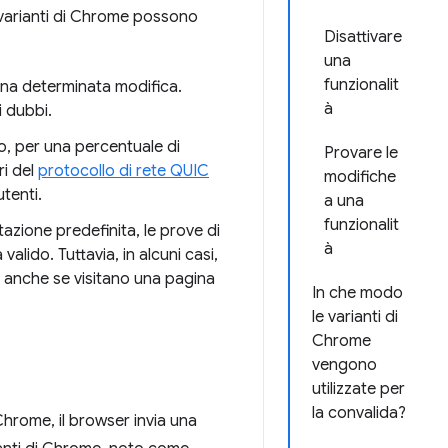
 varianti di Chrome possono
Disattivare
una
funzionalit
una determinata modifica.
à
i dubbi.
, per una percentuale di
Provare le
ri del
protocollo di rete QUIC
modifiche
utenti.
a una
funzionalit
tazione predefinita, le prove di
à
alido. Tuttavia, in alcuni casi,
, anche se visitano una pagina
In che modo
le varianti di
Chrome
vengono
utilizzate per
la convalida?
hrome, il browser invia una