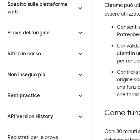
Spedito sulla piattaforma
Chrome può util
web
essere utilizzat
Consenti a
Prove dell'origine
Potrebbero
Convalida
utenti in 
Ritiro in corso
per render
Controlla 
Non inseguo più
origine so
una funzio
che fornis
Best practice
Come funz
API Version History
Ogni 30 minuti 
Registrati per le prove