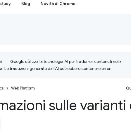
study
Blog
Novità di Chrome
Google utilizza la tecnologia AI per tradurre i contenuti nella
ta. Le traduzioni generate dall'AI potrebbero contenere errori.
cs
Web Platform
Qu
mazioni sulle variant