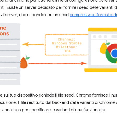
ckend di Chrome per ottenere il file di configurazione delle va
nti. Esiste un server dedicato per fornire i seed delle variant
 al server, che risponde con un seed
compresso in formato de
ul tuo dispositivo richiede il file seed, Chrome fornisce il nu
cuzione. Il file restituito dal backend delle varianti di Chrome v
nzionalità o per specificare le varianti di una funzionalità.