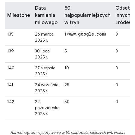
Data
50
Odsete
Milestone
kamienia
najpopularniejszych
innych
milowego
witryn
źródeł
www
.
google
.
com
135
26 marca
1 (
)
0
2025 r.
139
30 lipca
5
0
2025 r.
140
27 sierpnia
10
0
2025 r.
141
24 września
25
0
2025 r.
142
22
50
0
października
2025 r.
Harmonogram wycofywania w 50 najpopularniejszych witrynach.