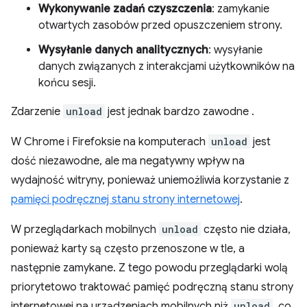
Wykonywanie zadań czyszczenia
: zamykanie
otwartych zasobów przed opuszczeniem strony.
Wysyłanie danych analitycznych
: wysyłanie
danych związanych z interakcjami użytkowników na
końcu sesji.
Zdarzenie
unload
jest jednak bardzo zawodne
.
W Chrome i Firefoksie na komputerach
unload
jest
dość niezawodne, ale ma negatywny wpływ na
wydajność witryny, ponieważ uniemożliwia korzystanie z
pamięci podręcznej stanu strony internetowej
.
W przeglądarkach mobilnych
unload
często nie działa,
ponieważ karty są często przenoszone w tle, a
następnie zamykane. Z tego powodu przeglądarki wolą
priorytetowo traktować pamięć podręczną stanu strony
internetowej na urządzeniach mobilnych niż
unload
, co