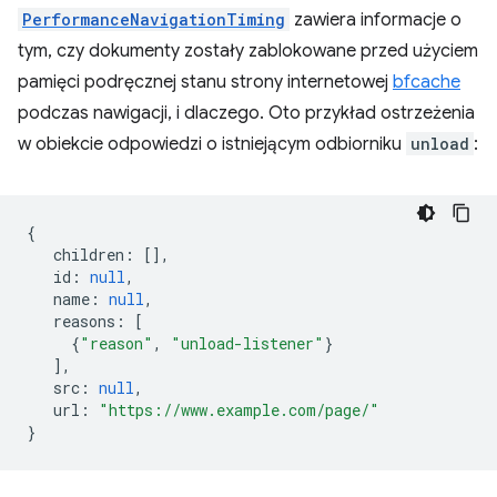
PerformanceNavigationTiming
zawiera informacje o
tym, czy dokumenty zostały zablokowane przed użyciem
pamięci podręcznej stanu strony internetowej
bfcache
podczas nawigacji, i dlaczego. Oto przykład ostrzeżenia
w obiekcie odpowiedzi o istniejącym odbiorniku
unload
:
{
children
:
[],
id
:
null
,
name
:
null
,
reasons
:
[
{
"reason"
,
"unload-listener"
}
],
src
:
null
,
url
:
"https://www.example.com/page/"
}