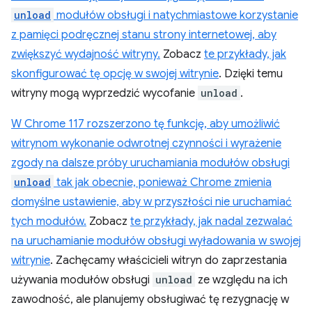
unload
modułów obsługi i natychmiastowe korzystanie
z pamięci podręcznej stanu strony internetowej, aby
zwiększyć wydajność witryny.
Zobacz
te przykłady, jak
skonfigurować tę opcję w swojej witrynie
. Dzięki temu
witryny mogą wyprzedzić wycofanie
unload
.
W Chrome 117 rozszerzono tę funkcję, aby umożliwić
witrynom wykonanie odwrotnej czynności i wyrażenie
zgody na dalsze próby uruchamiania modułów obsługi
unload
tak jak obecnie, ponieważ Chrome zmienia
domyślne ustawienie, aby w przyszłości nie uruchamiać
tych modułów.
Zobacz
te przykłady, jak nadal zezwalać
na uruchamianie modułów obsługi wyładowania w swojej
witrynie
. Zachęcamy właścicieli witryn do zaprzestania
używania modułów obsługi
unload
ze względu na ich
zawodność, ale planujemy obsługiwać tę rezygnację w