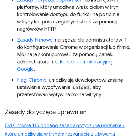
Zasady dotyczące uprawnień
: to interfejs API
platformy, który umożliwia właścicielom witryn
kontrolowanie dostępu do funkcji na poziomie
witryny lub poszczególnych stron za pomocą
nagłówków HTTP.
Zasady firmowe
: narzędzia dla administratorów IT
do konfigurowania Chrome w organizacji lub firmie.
Można je skonfigurować za pomocą panelu
administratora, np.
konsoli administracyjnej
Google
.
Flagi Chrome
: umożliwiają deweloperowi zmianę
ustawienia wycofywania
unload
, aby
przetestować wpływ na różne witryny.
Zasady dotyczące uprawnień
Od Chrome 115 dodano zasady dotyczące uprawnień,
które umożliwiają witrynom rezygnację z używania