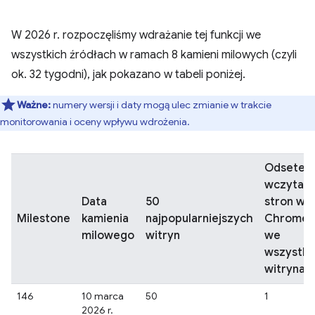
W 2026 r. rozpoczęliśmy wdrażanie tej funkcji we
wszystkich źródłach w ramach 8 kamieni milowych (czyli
ok. 32 tygodni), jak pokazano w tabeli poniżej.
Ważne:
numery wersji i daty mogą ulec zmianie w trakcie
monitorowania i oceny wpływu wdrożenia.
Odsetek
wczytań
Data
50
stron w
Milestone
kamienia
najpopularniejszych
Chrome
milowego
witryn
we
wszystki
witrynac
146
10 marca
50
1
2026 r.