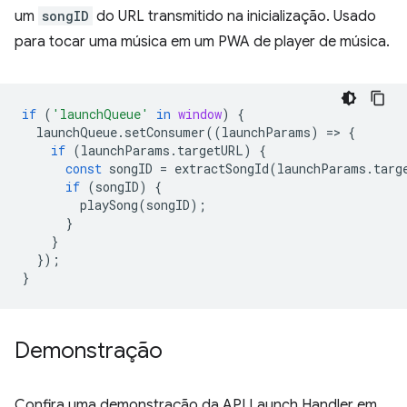
um
songID
do URL transmitido na inicialização. Usado
para tocar uma música em um PWA de player de música.
if
(
'launchQueue'
in
window
)
{
launchQueue
.
setConsumer
((
launchParams
)
=
>
{
if
(
launchParams
.
targetURL
)
{
const
songID
=
extractSongId
(
launchParams
.
targ
if
(
songID
)
{
playSong
(
songID
);
}
}
});
}
Demonstração
Confira uma demonstração da API Launch Handler em