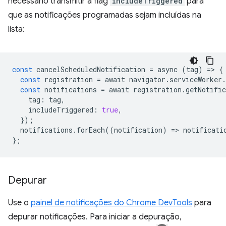
necessário transmitir a flag
includeTriggered
para
que as notificações programadas sejam incluídas na
lista:
const
cancelScheduledNotification
=
async
(
tag
)
=
>
{
const
registration
=
await
navigator
.
serviceWorker
.
const
notifications
=
await
registration
.
getNotific
tag
:
tag
,
includeTriggered
:
true
,
});
notifications
.
forEach
((
notification
)
=
>
notificati
};
Depurar
Use o
painel de notificações do Chrome DevTools
para
depurar notificações. Para iniciar a depuração,