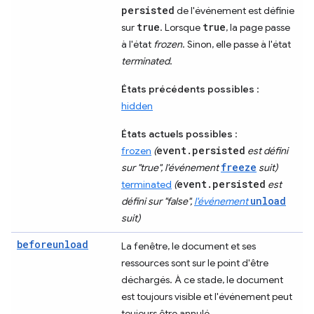
persisted
de l'événement est définie
true
true
sur
. Lorsque
, la page passe
à l'état
frozen
. Sinon, elle passe à l'état
terminated
.
États précédents possibles
:
hidden
États actuels possibles
:
event.persisted
frozen
(
est défini
freeze
sur "true", l'événement
suit)
event.persisted
terminated
(
est
unload
défini sur "false",
l'événement
suit)
beforeunload
La fenêtre, le document et ses
ressources sont sur le point d'être
déchargés. À ce stade, le document
est toujours visible et l'événement peut
toujours être annulé.