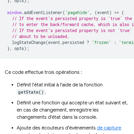
},
opts
);
window
.
addEventListener
(
'pagehide'
,
(
event
)
=
>
{
// If the event's persisted property is `true` the
// to enter the back/forward cache, which is also i
// If the event's persisted property is not `true`
// about to be unloaded.
logStateChange
(
event
.
persisted
?
'frozen'
:
'termi
},
opts
);
Ce code effectue trois opérations :
Définit l'état initial à l'aide de la fonction
getState()
.
Définit une fonction qui accepte un état suivant et,
en cas de changement, enregistre les
changements d'état dans la console.
Ajoute des écouteurs d'événements
de capture