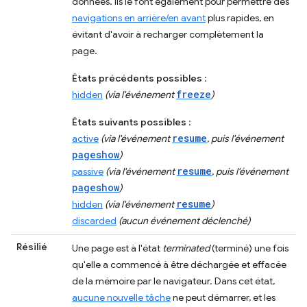
données. Ils le font également pour permettre des
navigations en arrière/en avant
plus rapides, en
évitant d'avoir à recharger complètement la
page.
États précédents possibles
:
freeze
hidden
(via l'événement
)
États suivants possibles
:
resume
active
(via l'événement
, puis l'événement
pageshow
)
resume
passive
(via l'événement
, puis l'événement
pageshow
)
resume
hidden
(via l'événement
)
discarded
(aucun événement déclenché)
Résilié
Une page est à l'état
terminated
(terminé) une fois
qu'elle a commencé à être déchargée et effacée
de la mémoire par le navigateur. Dans cet état,
aucune nouvelle tâche
ne peut démarrer, et les