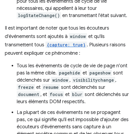
pour tous les événements de cycle de vie
nécessaires, qui appellent à leur tour
logStateChange()
en transmettant l'état suivant.
Il est important de noter que tous les écouteurs
d'événements sont ajoutés à
window
et qu'ils
transmettent tous
{capture: true}
. Plusieurs raisons
peuvent expliquer ce phénomène :
Tous les événements de cycle de vie de page n'ont
pas la même cible.
pagehide
et
pageshow
sont
déclenchés sur
window
,
visibilitychange
,
freeze
et
resume
sont déclenchés sur
document
, et
focus
et
blur
sont déclenchés sur
leurs éléments DOM respectifs.
La plupart de ces événements ne se propagent
pas, ce qui signifie qu'il est impossible d'ajouter des
écouteurs d'événements sans capture à un
élément ancêtre commun et de les observer tous.