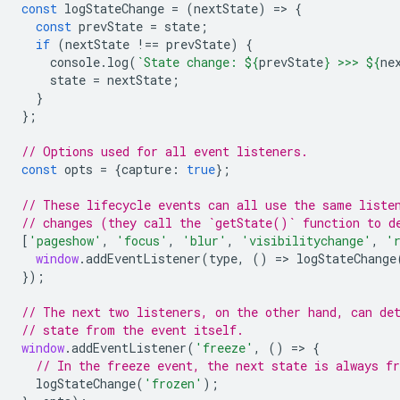
const
logStateChange
=
(
nextState
)
=
>
{
const
prevState
=
state
;
if
(
nextState
!==
prevState
)
{
console
.
log
(
`State change: 
${
prevState
}
 >>> 
${
ne
state
=
nextState
;
}
};
// Options used for all event listeners.
const
opts
=
{
capture
:
true
};
// These lifecycle events can all use the same liste
// changes (they call the `getState()` function to d
[
'pageshow'
,
'focus'
,
'blur'
,
'visibilitychange'
,
'
window
.
addEventListener
(
type
,
()
=
>
logStateChange
});
// The next two listeners, on the other hand, can de
// state from the event itself.
window
.
addEventListener
(
'freeze'
,
()
=
>
{
// In the freeze event, the next state is always fr
logStateChange
(
'frozen'
);