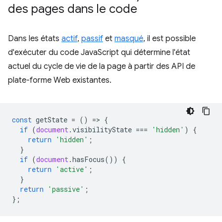
des pages dans le code
Dans les états
actif
,
passif
et
masqué
, il est possible
d'exécuter du code JavaScript qui détermine l'état
actuel du cycle de vie de la page à partir des API de
plate-forme Web existantes.
const
getState
=
()
=
>
{
if
(
document
.
visibilityState
===
'hidden'
)
{
return
'hidden'
;
}
if
(
document
.
hasFocus
())
{
return
'active'
;
}
return
'passive'
;
};