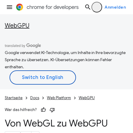
Anmelden
WebGPU
Google verwendet KI-Technologie, um Inhalte in Ihre bevorzugte
Sprache zu übersetzen. KI-Übersetzungen können Fehler
enthalten.
Startseite
Docs
Web Platform
WebGPU
War das hilfreich?
Von Web
GL zu Web
GPU