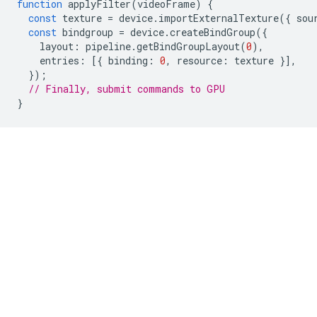
function
applyFilter
(
videoFrame
)
{
const
texture
=
device
.
importExternalTexture
({
sou
const
bindgroup
=
device
.
createBindGroup
({
layout
:
pipeline
.
getBindGroupLayout
(
0
),
entries
:
[{
binding
:
0
,
resource
:
texture
}],
});
// Finally, submit commands to GPU
}