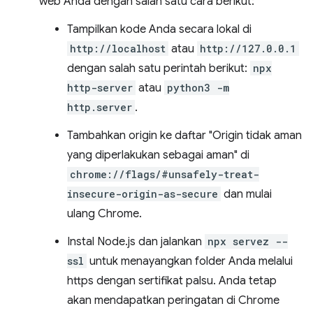
web Anda dengan salah satu cara berikut:
Tampilkan kode Anda secara lokal di
http://localhost
atau
http://127.0.0.1
dengan salah satu perintah berikut:
npx
http-server
atau
python3 -m
http.server
.
Tambahkan origin ke daftar "Origin tidak aman
yang diperlakukan sebagai aman" di
chrome://flags/#unsafely-treat-
insecure-origin-as-secure
dan mulai
ulang Chrome.
Instal Node.js dan jalankan
npx servez --
ssl
untuk menayangkan folder Anda melalui
https dengan sertifikat palsu. Anda tetap
akan mendapatkan peringatan di Chrome