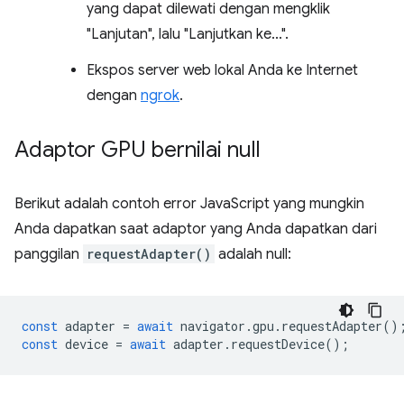
yang dapat dilewati dengan mengklik
"Lanjutan", lalu "Lanjutkan ke...".
Ekspos server web lokal Anda ke Internet
dengan
ngrok
.
Adaptor GPU bernilai null
Berikut adalah contoh error JavaScript yang mungkin
Anda dapatkan saat adaptor yang Anda dapatkan dari
panggilan
requestAdapter()
adalah null:
const
adapter
=
await
navigator
.
gpu
.
requestAdapter
()
const
device
=
await
adapter
.
requestDevice
();