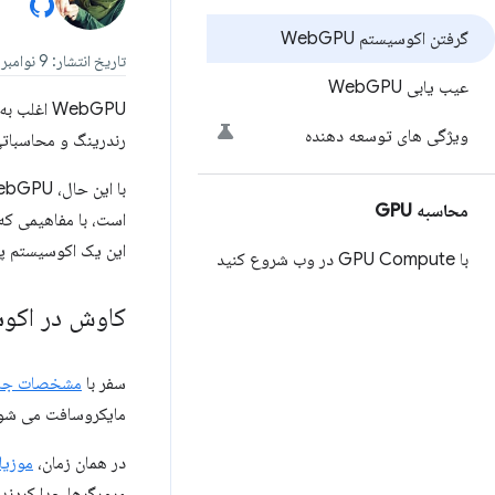
گرفتن اکوسیستم Web
GPU
تاریخ انتشار: 9 نوامبر 2023، آخرین به روز رسانی: 16 سپتامبر 2025
عیب یابی Web
GPU
ویژگی های توسعه دهنده
رندرینگ و محاسباتی بر روی یک GPU، مشابه Direct3D 12، Metal و ulkan
با این حال، WebGPU از مرزهای یک API جاوا اسکریپت فراتر می رود. این یک بلوک ساختمانی اساسی شبیه به
محاسبه GPU
این یک اکوسیستم پ
با GPU Compute در وب شروع کنید
کاوش در اکو
سفر با
مشخصات جاو
مایکروسافت می شود. همه مرورگرهای وب اصل
در همان زمان،
موزیلا و گوگل پتا
مرورگرها جدا کردند 