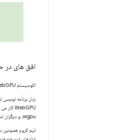
افق های در ح
اکوسیستم WebGPU فراتر از قلمروهای جاوا اسکریپت، C++ و Rust است.
WebGPU کار می کنند نیز در حال توسعه یک
wgpu، و دیگران استفاده شود، و ایجاد اتصالات برای زبان های با استفاده از C