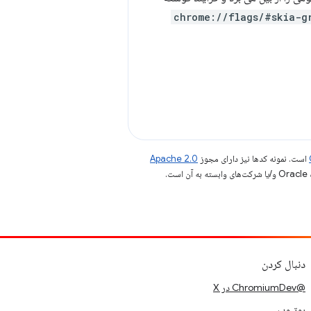
chrome://flags/#skia-g
است. نمونه کدها نیز دارای مجوز
Apache 2.0
.
دنبال کردن
@ChromiumDev در X
یوتیوب