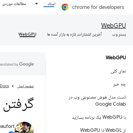
اسناد
مطالعات موردی
WebGPU
بستر وب
آخرین انتشارات، تازه به بازار آمده ها
WebGPU
Web
GPU
نمای کلی
چه خبر
صفحه اصلی
Docs
تست مدل هوش مصنوعی وب در
گرفتن ا
Google Colab
با Web
GPU یک برنامه بسازید
eaufort
از Web
GL تا Web
GPU