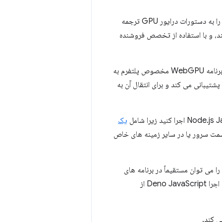
عملی شد، یک کتابخانه C/C++ که فراخوان‌های WebGPU را به دستورات درایور GPU ترجمه
از WebGPU به صورت بومی استفاده کنند، و با استفاده از تخصص فروشنده
، انتقال یک برنامه WebGPU مخصوص پلتفرم به
، زنجیره ابزار C++ WebAssembly، در حال حاضر از WebGPU پشتیبانی می کند و برای انتقال آن به
یک
 سمت سرور یا در سایر زمینه های خاص
، پیاده‌سازی WebGPU فایرفاکس وجود دارد. Wgpu را می توان مستقیماً در برنامه های
به وب منتقل شود. علاوه بر این، زمان اجرا Deno JavaScript از