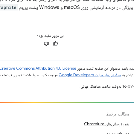
 مرحله آزمایشی روی macOS و Windows پشت پرچم
raphite
این مرور مفید بود؟
ر شده باشد،‌محتوای این صفحه تحت مجوز
Creative Commons Attribution 4.0 License
ئیات، به
خطمشی‌های سایت Google Developers‏
مراجعه کنید. جاوا علامت تجاری ثبت‌شده Oracle و/یا شرکت‌های وابسته به آن است
مطالب مرتبط
به‌روزرسانی‌های Chromium
مطالعات موردی