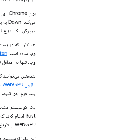
برای Chrome، این به عنوان
مرورگر، یک انتزاع GPU قابل حمل و ارگونومیک ارائه می‌دهد.
همانطور که در پست
وب ساده است.
ten
وب، تنها به حداقل تغ
همچنین می‌توانید کد JavaScript WebGPU خود را در خارج از مرورگر با زمان اجرا Node.js JavaScript اجرا کنی
ماژول WebGPU مبتنی بر Dawn است
پلت فرم اجرا کنید.
یک اکوسیستم مشابه برای 
Rust ادغام کرد، که سپس می تواند با استفاده از
WebGPU از طریق wgpu پشتیبانی می کند.
این یک اکوسیستم موازی بین Rust و C++ همانطور که در نمودار زیر ن