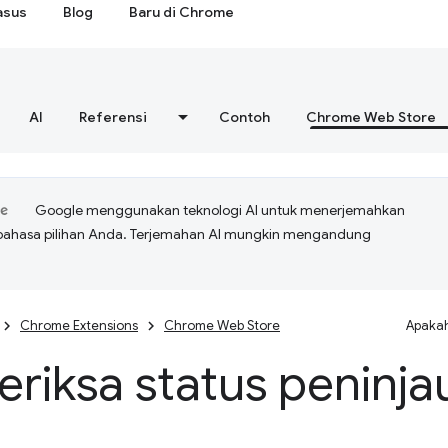
asus
Blog
Baru di Chrome
AI
Referensi
Contoh
Chrome Web Store
Google menggunakan teknologi AI untuk menerjemahkan
bahasa pilihan Anda. Terjemahan AI mungkin mengandung
Chrome Extensions
Chrome Web Store
Apakah
riksa status peninja