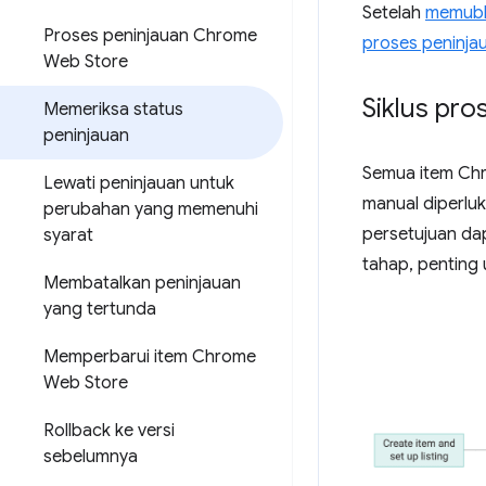
Setelah
memubl
Proses peninjauan Chrome
proses peninja
Web Store
Siklus pr
Memeriksa status
peninjauan
Semua item Ch
Lewati peninjauan untuk
manual diperluk
perubahan yang memenuhi
persetujuan da
syarat
tahap, penting 
Membatalkan peninjauan
yang tertunda
Memperbarui item Chrome
Web Store
Rollback ke versi
sebelumnya