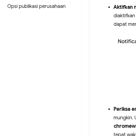
Opsi publikasi perusahaan
Aktifkan n
diaktifkan
dapat meng
Periksa e
mungkin. 
chromew
tepat wak