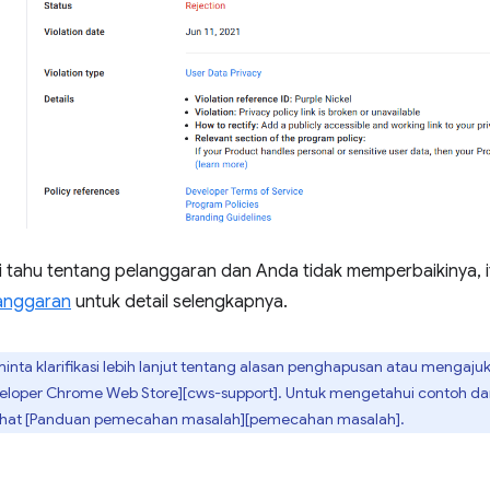
ri tahu tentang pelanggaran dan Anda tidak memperbaikinya, 
anggaran
untuk detail selengkapnya.
nta klarifikasi lebih lanjut tentang alasan penghapusan atau mengaju
loper Chrome Web Store][cws-support]. Untuk mengetahui contoh dan
lihat [Panduan pemecahan masalah][pemecahan masalah].