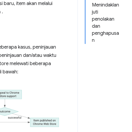
i baru, item akan melalui
Menindaklan
 .
juti
penolakan
dan
penghapusa
n
eberapa kasus, peninjauan
u peninjauan dan/atau waktu
tore melewati beberapa
di bawah: