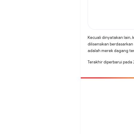
Kecuali dinyatakan lain, 
dilisensikan berdasarkan
adalah merek dagang terd
Terakhir diperbarui pada
Beri kontribusi
Laporkan bug
Lihat masalah terbuka