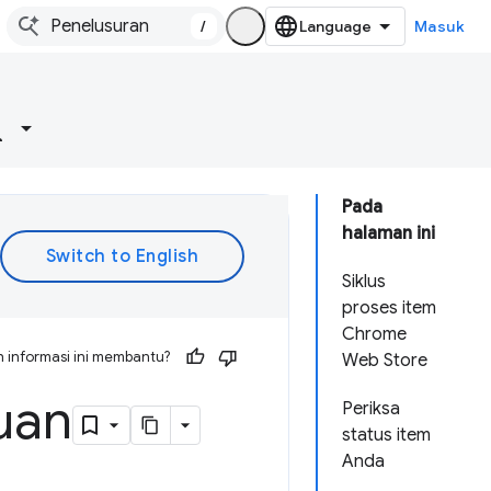
/
Masuk
Pada
halaman ini
Siklus
proses item
Chrome
 informasi ini membantu?
Web Store
uan
Periksa
status item
Anda