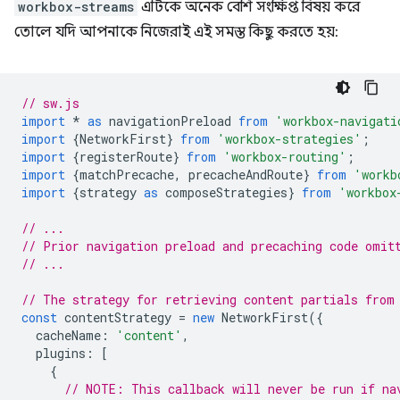
workbox-streams
এটিকে অনেক বেশি সংক্ষিপ্ত বিষয় করে
তোলে যদি আপনাকে নিজেরাই এই সমস্ত কিছু করতে হয়:
// sw.js
import
*
as
navigationPreload
from
'workbox-navigati
import
{
NetworkFirst
}
from
'workbox-strategies'
;
import
{
registerRoute
}
from
'workbox-routing'
;
import
{
matchPrecache
,
precacheAndRoute
}
from
'workb
import
{
strategy
as
composeStrategies
}
from
'workbox
// ...
// Prior navigation preload and precaching code omit
// ...
// The strategy for retrieving content partials from
const
contentStrategy
=
new
NetworkFirst
({
cacheName
:
'content'
,
plugins
:
[
{
// NOTE: This callback will never be run if na