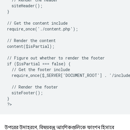
  siteHeader();
}
// Get the content include
require_once('./content.php');
// Render the content
content($isPartial);
// Figure out whether to render the footer
if ($isPartial === false) {
  // Get the footer include
  require_once($_SERVER['DOCUMENT_ROOT'] . '/includ
  // Render the footer
  siteFooter();
}
?
উপরের উদাহরণে, বিষয়বস্তু আংশিকগুলিকে ফাংশন হিসাবে