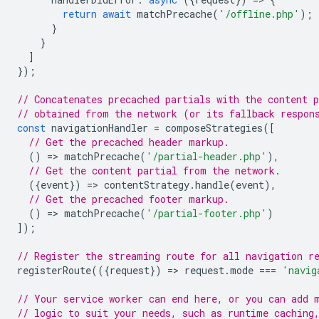
return
await
matchPrecache
(
'/offline.php'
);
}
}
]
});
// Concatenates precached partials with the content p
// obtained from the network (or its fallback respon
const
navigationHandler
=
composeStrategies
([
// Get the precached header markup.
()
=
>
matchPrecache
(
'/partial-header.php'
),
// Get the content partial from the network.
({
event
})
=
>
contentStrategy
.
handle
(
event
),
// Get the precached footer markup.
()
=
>
matchPrecache
(
'/partial-footer.php'
)
]);
// Register the streaming route for all navigation r
registerRoute
(({
request
})
=
>
request
.
mode
===
'navig
// Your service worker can end here, or you can add 
// logic to suit your needs, such as runtime caching