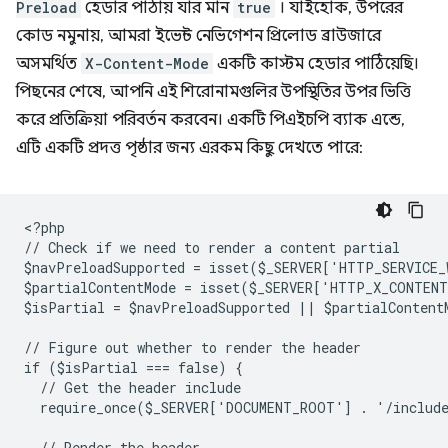
Preload
হেডার পাঠায় যার মান
true
। যাইহোক, উপরের
কোড নমুনায়, আমরা ইভেন্ট নেভিগেশন প্রিলোড ব্রাউজারে
অসমর্থিত
X-Content-Mode
একটি কাস্টম হেডার পাঠিয়েছি।
পিছনের শেষে, আপনি এই শিরোনামগুলির উপস্থিতির উপর ভিত্তি
করে প্রতিক্রিয়া পরিবর্তন করবেন। একটি পিএইচপি ব্যাক এন্ডে,
এটি একটি প্রদত্ত পৃষ্ঠার জন্য এরকম কিছু দেখতে পারে:
<
?php
// Check if we need to render a content partial
$navPreloadSupported = isset($_SERVER['HTTP_SERVICE
$partialContentMode = isset($_SERVER['HTTP_X_CONTEN
$isPartial = $navPreloadSupported || $partialContent
// Figure out whether to render the header
if ($isPartial === false) {
  // Get the header include
  require_once($_SERVER['DOCUMENT_ROOT'] . '/includ
  // Render the header