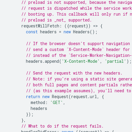
// preload is not supported, because the naviga
// request is dispatched while the service work
// booting up. This callback will only run if 
// preload is _not_ supported.
requestWillFetch
:
({
request
})
=
>
{
const
headers
=
new
Headers
();
// If the browser doesn't support navigation
// send a custom `X-Content-Mode` header for
// instead of the `Service-Worker-Navigation
headers
.
append
(
'X-Content-Mode'
,
'partial'
);
// Send the request with the new headers.
// Note: if you're using a static site gener
// both full pages and content partials rathe
// (as this example assumes), you'll need to
return
new
Request
(
request
.
url
,
{
method
:
'GET'
,
headers
});
},
// What to do if the request fails.
handlerDidError
:
async
({
request
})
=
>
{