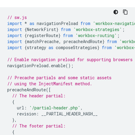
// sw.js
import
*
as
navigationPreload
from
'workbox-navigati
import
{
NetworkFirst
}
from
'workbox-strategies'
;
import
{
registerRoute
}
from
'workbox-routing'
;
import
{
matchPrecache
,
precacheAndRoute
}
from
'workb
import
{
strategy
as
composeStrategies
}
from
'workbox
// Enable navigation preload for supporting browsers
navigationPreload
.
enable
();
// Precache partials and some static assets
// using the InjectManifest method.
precacheAndRoute
([
// The header partial:
{
url
:
'/partial-header.php'
,
revision
:
__PARTIAL_HEADER_HASH__
},
// The footer partial:
{