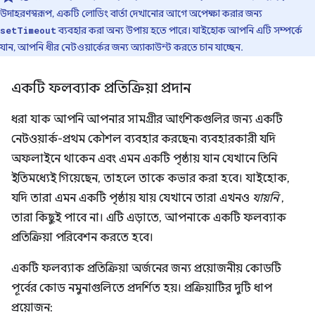
উদাহরণস্বরূপ, একটি লোডিং বার্তা দেখানোর আগে অপেক্ষা করার জন্য
ব্যবহার করা অন্য উপায় হতে পারে। যাইহোক আপনি এটি সম্পর্কে
setTimeout
যান, আপনি ধীর নেটওয়ার্কের জন্য অ্যাকাউন্ট করতে চান যাচ্ছেন.
একটি ফলব্যাক প্রতিক্রিয়া প্রদান
ধরা যাক আপনি আপনার সামগ্রীর আংশিকগুলির জন্য একটি
নেটওয়ার্ক-প্রথম কৌশল ব্যবহার করছেন৷ ব্যবহারকারী যদি
অফলাইনে থাকেন এবং এমন একটি পৃষ্ঠায় যান যেখানে তিনি
ইতিমধ্যেই গিয়েছেন, তাহলে তাকে কভার করা হবে। যাইহোক,
যদি তারা এমন একটি পৃষ্ঠায় যায় যেখানে তারা এখনও
যায়নি
,
তারা কিছুই পাবে না। এটি এড়াতে, আপনাকে একটি ফলব্যাক
প্রতিক্রিয়া পরিবেশন করতে হবে।
একটি ফলব্যাক প্রতিক্রিয়া অর্জনের জন্য প্রয়োজনীয় কোডটি
পূর্বের কোড নমুনাগুলিতে প্রদর্শিত হয়। প্রক্রিয়াটির দুটি ধাপ
প্রয়োজন: