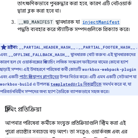
তাৎক্ষণিকভাবে পুনরুদ্ধার করা হবে, কারণ এটি নেটওয়ার্ক
দ্বারা ব্লক করা হবে না।
__WB_MANIFEST
স্থানধারক যা
injectManifest
পদ্ধতি ব্যবহার করে স্ট্যাটিক সম্পদগুলিকে প্রিক্যাচ করে।
দ্রষ্টব্য:
,
,
__PARTIAL_HEADER_HASH__
__PARTIAL_FOOTER_HASH__
এবং
স্থানধারক নোট করুন৷ এই স্থানধারকদের
__OFFLINE_FALLBACK_HASH__
কারণ হল যে ওয়ার্কবক্সের প্রিক্যাচিং লজিক সংস্করণ ফাইলের নামের কোনো হ্যাশ
ছাড়াই সম্পদ। এই উদাহরণে পরিষেবা কর্মী কোডটি
workbox-webpack-plugin
এবং একটি
পাঠ্য প্রতিস্থাপন প্লাগইনের
উপর নির্ভর করে। এটি এমন একটি সেটআপ যা
এ উপলব্ধ
বিকল্পটিকে
সমর্থন করে না, যা
workbox-build
templatedUrls
পরিবর্তনবিহীন সম্পদের জন্য হ্যাশ তৈরিকে ব্যাপকভাবে সহজ করে।
স্ট্রিমিং প্রতিক্রিয়া
আপনার পরিষেবা কর্মীকে সংযুক্ত প্রতিক্রিয়াগুলি স্ট্রিম করা এই
পুরো প্রচেষ্টার সবচেয়ে বড় অংশ। তা সত্ত্বেও, ওয়ার্কবক্স এবং এর