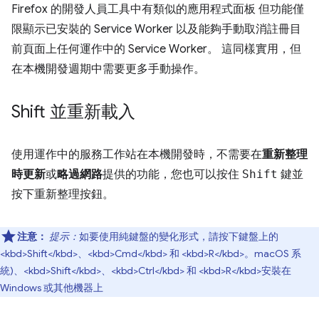
Firefox 的開發人員工具中有類似的應用程式面板 但功能僅
限顯示已安裝的 Service Worker 以及能夠手動取消註冊目
前頁面上任何運作中的 Service Worker。 這同樣實用，但
在本機開發週期中需要更多手動操作。
Shift 並重新載入
使用運作中的服務工作站在本機開發時，不需要在
重新整理
時更新
或
略過網路
提供的功能，您也可以按住
Shift
鍵並
按下重新整理按鈕。
注意：
提示：
如要使用純鍵盤的變化形式，請按下鍵盤上的
<kbd>Shift</kbd>、<kbd>Cmd</kbd> 和 <kbd>R</kbd>。macOS 系
統)、<kbd>Shift</kbd>、<kbd>Ctrl</kbd> 和 <kbd>R</kbd>安裝在
Windows 或其他機器上