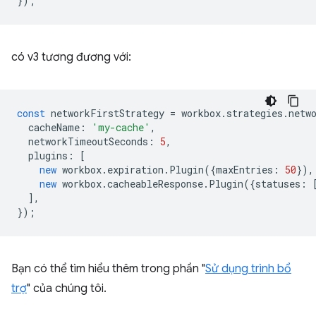
});
có v3 tương đương với:
const
networkFirstStrategy
=
workbox
.
strategies
.
netw
cacheName
:
'my-cache'
,
networkTimeoutSeconds
:
5
,
plugins
:
[
new
workbox
.
expiration
.
Plugin
({
maxEntries
:
50
}),
new
workbox
.
cacheableResponse
.
Plugin
({
statuses
:
],
});
Bạn có thể tìm hiểu thêm trong phần "
Sử dụng trình bổ
trợ
" của chúng tôi.