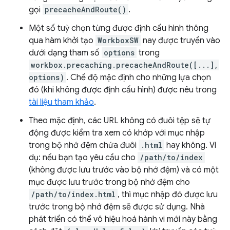
gọi
precacheAndRoute()
.
Một số tuỳ chọn từng được định cấu hình thông
qua hàm khởi tạo
WorkboxSW
nay được truyền vào
dưới dạng tham số
options
trong
workbox.precaching.precacheAndRoute([...],
options)
. Chế độ mặc định cho những lựa chọn
đó (khi không được định cấu hình) được nêu trong
tài liệu tham khảo
.
Theo mặc định, các URL không có đuôi tệp sẽ tự
động được kiểm tra xem có khớp với mục nhập
trong bộ nhớ đệm chứa đuôi
.html
hay không. Ví
dụ: nếu bạn tạo yêu cầu cho
/path/to/index
(không được lưu trước vào bộ nhớ đệm) và có một
mục được lưu trước trong bộ nhớ đệm cho
/path/to/index.html
, thì mục nhập đó được lưu
trước trong bộ nhớ đệm sẽ được sử dụng. Nhà
phát triển có thể vô hiệu hoá hành vi mới này bằng