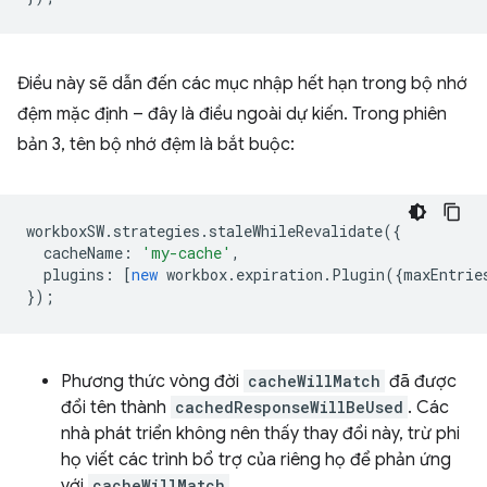
Điều này sẽ dẫn đến các mục nhập hết hạn trong bộ nhớ
đệm mặc định – đây là điều ngoài dự kiến. Trong phiên
bản 3, tên bộ nhớ đệm là bắt buộc:
workboxSW
.
strategies
.
staleWhileRevalidate
({
cacheName
:
'my-cache'
,
plugins
:
[
new
workbox
.
expiration
.
Plugin
({
maxEntrie
});
Phương thức vòng đời
cacheWillMatch
đã được
đổi tên thành
cachedResponseWillBeUsed
. Các
nhà phát triển không nên thấy thay đổi này, trừ phi
họ viết các trình bổ trợ của riêng họ để phản ứng
với
cacheWillMatch
.