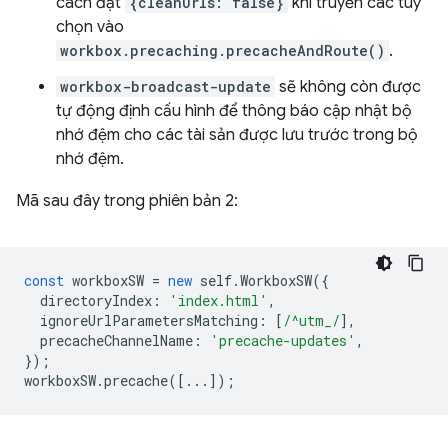
cách đặt
{cleanUrls: false}
khi truyền các tuỳ
chọn vào
workbox.precaching.precacheAndRoute()
.
workbox-broadcast-update
sẽ không còn được
tự động định cấu hình để thông báo cập nhật bộ
nhớ đệm cho các tài sản được lưu trước trong bộ
nhớ đệm.
Mã sau đây trong phiên bản 2:
const
workboxSW
=
new
self
.
WorkboxSW
({
directoryIndex
:
'index.html'
,
ignoreUrlParametersMatching
:
[
/^utm_/
],
precacheChannelName
:
'precache-updates'
,
});
workboxSW
.
precache
([...]);