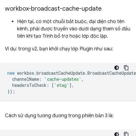
workbox-broadcast-cache-update
Hiện tại, có một chuỗi bắt buộc, đại diện cho tên
kênh, phải được truyền vào dưới dạng tham số đầu
tiên khi tạo Trình bổ trợ hoặc lớp độc lập.
Ví dụ: trong v2, bạn khởi chạy lớp Plugin như sau:
new
workbox
.
broadcastCacheUpdate
.
BroadcastCacheUpdat
channelName
:
'cache-updates'
,
headersToCheck
:
[
'etag'
],
});
Cách sử dụng tương đương trong phiên bản 3 là: