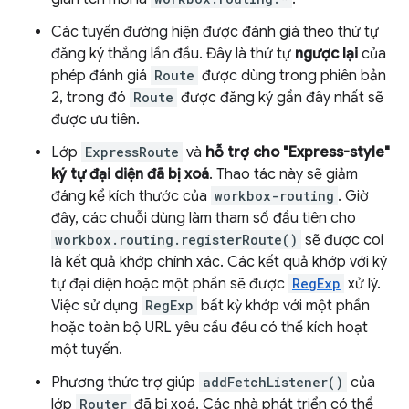
Các tuyến đường hiện được đánh giá theo thứ tự
đăng ký thắng lần đầu. Đây là thứ tự
ngược lại
của
phép đánh giá
Route
được dùng trong phiên bản
2, trong đó
Route
được đăng ký gần đây nhất sẽ
được ưu tiên.
Lớp
ExpressRoute
và
hỗ trợ cho "Express-style"
ký tự đại diện đã bị xoá
. Thao tác này sẽ giảm
đáng kể kích thước của
workbox-routing
. Giờ
đây, các chuỗi dùng làm tham số đầu tiên cho
workbox.routing.registerRoute()
sẽ được coi
là kết quả khớp chính xác. Các kết quả khớp với ký
tự đại diện hoặc một phần sẽ được
RegExp
xử lý.
Việc sử dụng
RegExp
bất kỳ khớp với một phần
hoặc toàn bộ URL yêu cầu đều có thể kích hoạt
một tuyến.
Phương thức trợ giúp
addFetchListener()
của
lớp
Router
đã bị xoá. Các nhà phát triển có thể