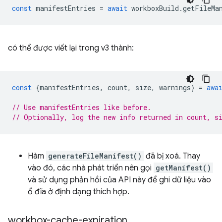
const
manifestEntries
=
await
workboxBuild
.
getFileMa
có thể được viết lại trong v3 thành:
const
{
manifestEntries
,
count
,
size
,
warnings
}
=
awa
// Use manifestEntries like before.
// Optionally, log the new info returned in count, s
Hàm
generateFileManifest()
đã bị xoá. Thay
vào đó, các nhà phát triển nên gọi
getManifest()
và sử dụng phản hồi của API này để ghi dữ liệu vào
ổ đĩa ở định dạng thích hợp.
workbox-cache-expiration