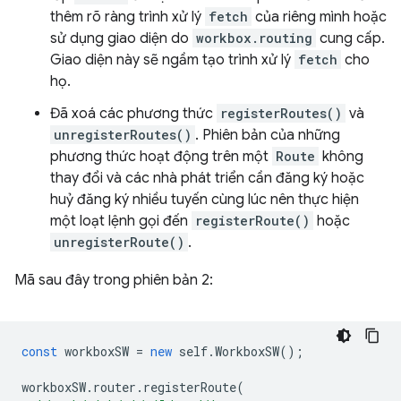
thêm rõ ràng trình xử lý
fetch
của riêng mình hoặc
sử dụng giao diện do
workbox.routing
cung cấp.
Giao diện này sẽ ngầm tạo trình xử lý
fetch
cho
họ.
Đã xoá các phương thức
registerRoutes()
và
unregisterRoutes()
. Phiên bản của những
phương thức hoạt động trên một
Route
không
thay đổi và các nhà phát triển cần đăng ký hoặc
huỷ đăng ký nhiều tuyến cùng lúc nên thực hiện
một loạt lệnh gọi đến
registerRoute()
hoặc
unregisterRoute()
.
Mã sau đây trong phiên bản 2:
const
workboxSW
=
new
self
.
WorkboxSW
();
workboxSW
.
router
.
registerRoute
(