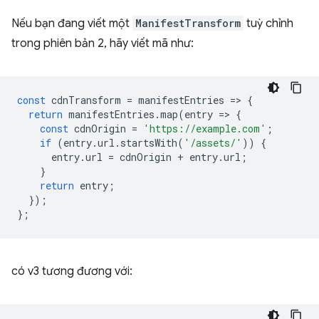
Nếu bạn đang viết một
ManifestTransform
tuỳ chỉnh
trong phiên bản 2, hãy viết mã như:
const
cdnTransform
=
manifestEntries
=
>
{
return
manifestEntries
.
map
(
entry
=
>
{
const
cdnOrigin
=
'https://example.com'
;
if
(
entry
.
url
.
startsWith
(
'/assets/'
))
{
entry
.
url
=
cdnOrigin
+
entry
.
url
;
}
return
entry
;
});
};
có v3 tương đương với: