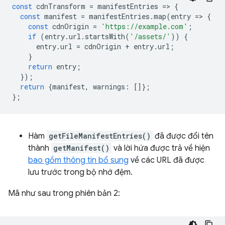
const
cdnTransform
=
manifestEntries
=
>
{
const
manifest
=
manifestEntries
.
map
(
entry
=
>
{
const
cdnOrigin
=
'https://example.com'
;
if
(
entry
.
url
.
startsWith
(
'/assets/'
))
{
entry
.
url
=
cdnOrigin
+
entry
.
url
;
}
return
entry
;
});
return
{
manifest
,
warnings
:
[]};
};
Hàm
getFileManifestEntries()
đã được đổi tên
thành
getManifest()
và lời hứa được trả về hiện
bao gồm thông tin bổ sung
về các URL đã được
lưu trước trong bộ nhớ đệm.
Mã như sau trong phiên bản 2: