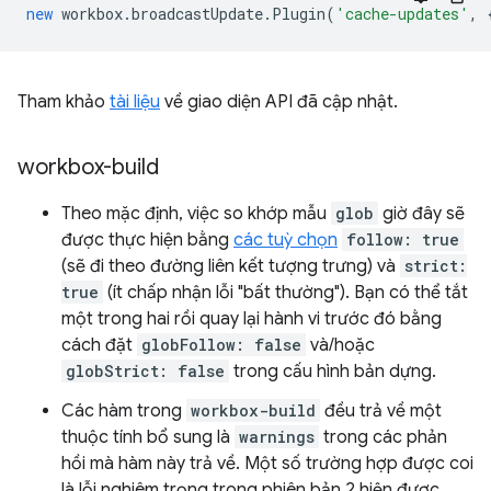
new
workbox
.
broadcastUpdate
.
Plugin
(
'cache-updates'
,
Tham khảo
tài liệu
về giao diện API đã cập nhật.
workbox-build
Theo mặc định, việc so khớp mẫu
glob
giờ đây sẽ
được thực hiện bằng
các tuỳ chọn
follow: true
(sẽ đi theo đường liên kết tượng trưng) và
strict:
true
(ít chấp nhận lỗi "bất thường"). Bạn có thể tắt
một trong hai rồi quay lại hành vi trước đó bằng
cách đặt
globFollow: false
và/hoặc
globStrict: false
trong cấu hình bản dựng.
Các hàm trong
workbox-build
đều trả về một
thuộc tính bổ sung là
warnings
trong các phản
hồi mà hàm này trả về. Một số trường hợp được coi
là lỗi nghiêm trọng trong phiên bản 2 hiện được