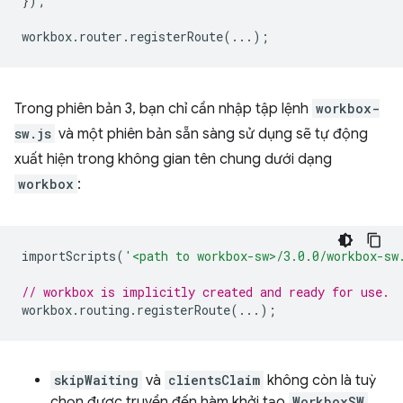
});
workbox
.
router
.
registerRoute
(...);
Trong phiên bản 3, bạn chỉ cần nhập tập lệnh
workbox-
sw.js
và một phiên bản sẵn sàng sử dụng sẽ tự động
xuất hiện trong không gian tên chung dưới dạng
workbox
:
importScripts
(
'<path to workbox-sw>/3.0.0/workbox-sw
// workbox is implicitly created and ready for use.
workbox
.
routing
.
registerRoute
(...);
skipWaiting
và
clientsClaim
không còn là tuỳ
chọn được truyền đến hàm khởi tạo
WorkboxSW