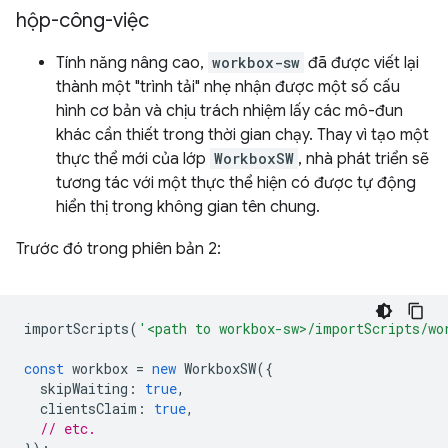
hộp-công-việc
Tính năng nâng cao,
workbox-sw
đã được viết lại
thành một "trình tải" nhẹ nhận được một số cấu
hình cơ bản và chịu trách nhiệm lấy các mô-đun
khác cần thiết trong thời gian chạy. Thay vì tạo một
thực thể mới của lớp
WorkboxSW
, nhà phát triển sẽ
tương tác với một thực thể hiện có được tự động
hiển thị trong không gian tên chung.
Trước đó trong phiên bản 2:
importScripts
(
'<path to workbox-sw>/importScripts/wo
const
workbox
=
new
WorkboxSW
({
skipWaiting
:
true
,
clientsClaim
:
true
,
// etc.