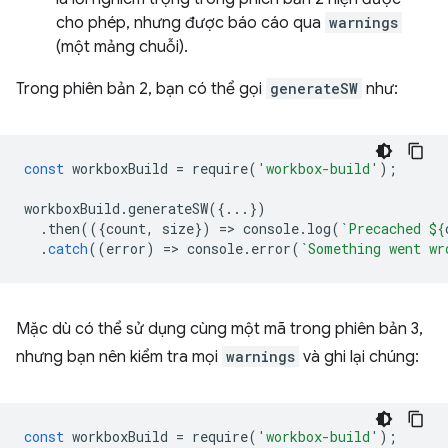
cho phép, nhưng được báo cáo qua
warnings
(một mảng chuỗi).
Trong phiên bản 2, bạn có thể gọi
generateSW
như:
const
workboxBuild
=
require
(
'workbox-build'
);
workboxBuild
.
generateSW
({...})
.
then
(({
count
,
size
})
=
>
console
.
log
(
`Precached 
${
.
catch
((
error
)
=
>
console
.
error
(
`Something went wr
Mặc dù có thể sử dụng cùng một mã trong phiên bản 3,
nhưng bạn nên kiểm tra mọi
warnings
và ghi lại chúng:
const
workboxBuild
=
require
(
'workbox-build'
);