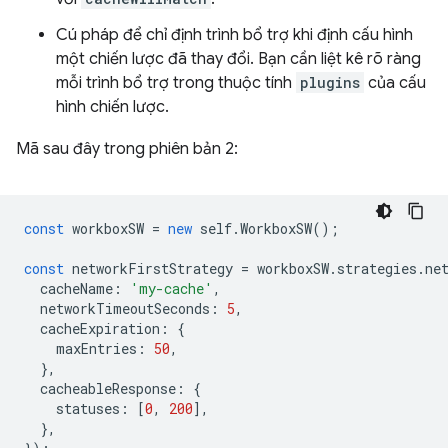
Cú pháp để chỉ định trình bổ trợ khi định cấu hình
một chiến lược đã thay đổi. Bạn cần liệt kê rõ ràng
mỗi trình bổ trợ trong thuộc tính
plugins
của cấu
hình chiến lược.
Mã sau đây trong phiên bản 2:
const
workboxSW
=
new
self
.
WorkboxSW
();
const
networkFirstStrategy
=
workboxSW
.
strategies
.
ne
cacheName
:
'my-cache'
,
networkTimeoutSeconds
:
5
,
cacheExpiration
:
{
maxEntries
:
50
,
},
cacheableResponse
:
{
statuses
:
[
0
,
200
],
},