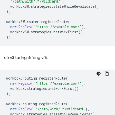
'/path/with/.*/wildcard/'
,
workboxSW
.
strategies
.
staleWhileRevalidate
()
);
workboxSW
.
router
.
registerRoute
(
new
RegExp
(
'^https://example.com/'
),
workboxSW
.
strategies
.
networkFirst
()
);
có v3 tương đương với:
workbox
.
routing
.
registerRoute
(
new
RegExp
(
'^https://example.com/'
),
workbox
.
strategies
.
networkFirst
()
);
workbox
.
routing
.
registerRoute
(
new
RegExp
(
'^/path/with/.*/wildcard'
),
workbox
.
strategies
.
staleWhileRevalidate
()