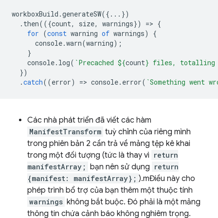
workboxBuild
.
generateSW
({...})
.
then
(({
count
,
size
,
warnings
})
=
>
{
for
(
const
warning
of
warnings
)
{
console
.
warn
(
warning
);
}
console
.
log
(
`Precached 
${
count
}
 files, totalling
})
.
catch
((
error
)
=
>
console
.
error
(
`Something went wr
Các nhà phát triển đã viết các hàm
ManifestTransform
tuỳ chỉnh của riêng mình
trong phiên bản 2 cần trả về mảng tệp kê khai
trong một đối tượng (tức là thay vì
return
manifestArray;
bạn nên sử dụng
return
{manifest: manifestArray};
).mĐiều này cho
phép trình bổ trợ của bạn thêm một thuộc tính
warnings
không bắt buộc. Đó phải là một mảng
thông tin chứa cảnh báo không nghiêm trọng.