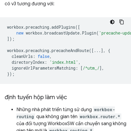
có v3 tương đương với:
workbox
.
precaching
.
addPlugins
([
new
workbox
.
broadcastUpdate
.
Plugin
(
'precache-upd
]);
workbox
.
precaching
.
precacheAndRoute
([...],
{
cleanUrls
:
false
,
directoryIndex
:
'index.html'
,
ignoreUrlParametersMatching
:
[
/^utm_/
],
});
định tuyến hộp làm việc
Những nhà phát triển từng sử dụng
workbox-
routing
qua không gian tên
workbox.router.*
của đối tượng WorkboxSW cần chuyển sang không
gian tên mới là
workbox.routing.*
.