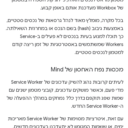
של Workbox מעדכנת אותם באופן קבוע.
בכל מקרה, מומלץ מאוד לנהל גרסאות של נכסים סטטיים,
באמצעות גיבוב (hash) בשם הנכס או במחרוזת השאילתה.
כך תוכלו למנוע בעיות בנכסים לא פעילים ב-Service
Workers שמשתמשים באסטרטגיות של זמן ריצה קודם
למטמון לנכסים סטטיים.
מכסות נפח האחסון של Mind
לעיתים קרובות נהוג להשיק עדכונים של Service Worker
מדי פעם, וכאשר מושקים עדכונים, קובצי מטמון ישנים עם
שמות שפג תוקפם
בדרך כלל
נמחקים במהלך ההפעלה של
ה-Service Worker החדש.
עם זאת, איטרציות מסוימות של Service Worker מאריכות
ימים, או ששמות המטמון לא יתעדכנו בעדכונים חדשים.