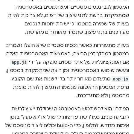
המטמון לגבי נכסים סטטיים, ומשתמשים באסטרטגיה
שמתמקדת ברשת לתגי עיצוב של דפים, לא צריכות להיות
בעיות של שמירה במטמון כי יש התייחסות לנכסים
מעודכנים בתגי עיצוב שתמיד מאוחזרים מהרשת.
בעיות מתעוררות כאשר נכסים סטטיים שלא הועלו נשמרים
במטמון במהלך זמן הריצה, באמצעות האסטרטגיות האלה.
אם הפונקציונליות של אתר מסוים סופקה על ידי
app.js
ונעשה שימוש באסטרטגיית זמן ריצה שמתמקדת במטמון,
app.js
מתעדכן מאוחר יותר בלי לשנות את שם הקובץ,
גרסת המטמון הראשונה שנשמרה תמשיך להיות מוצגת
מהמטמון ולא מתעדכנת.
הפתרון הוא להשתמש באסטרטגיה שכוללת ייעוץ לרשת
לגבי עדכונים, כמו 'רשת עדיפות לרשת' או 'לא פעיל' בזמן
אימות מחדש. לחלופין, כלי ה-build יכולים ליצור מניפסט של
מטמון מראש לנכסים האלה, כי לוגיקת השמירה במטמון