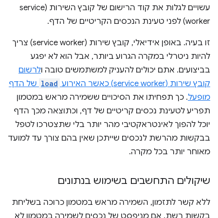
עשויים לגלות את קוד הרישום של קובץ השירות (service
worker) לפני טעינת הנכסים הקריטיים של הדף.
זו בעיה. באופן אידיאלי, קובץ שירות (service worker) צריך
להיות ניטרלי במקרה הגרוע ביותר, אבל הוא לא יפגע
בביצועים. אתם יכולים להעניק למשתמשים טובה ו
לרשום
קובץ שירות (service worker) כאשר האירוע
load
של הדף
מופעל
. כך תפחיתו את הסיכויים ששמירה מראש במטמון
תפריע לטעינת נכסים קריטיים של דף, וכתוצאה מכך הדף
יוכל להפוך לאינטראקטיבי מהר יותר בלי שתצטרכו לטפל
בבקשות מהרשת לנכסים שייתכן שאין בהם צורך עד למועד
מאוחר יותר בכל מקרה.
שיקולים התחשבים בשימוש בנתונים
ללא קשר לתזמון, השמירה מראש במטמון כרוכה בשליחת
בקשות רשת. אם מניפסט של נכסים לשמירה במטמון לא