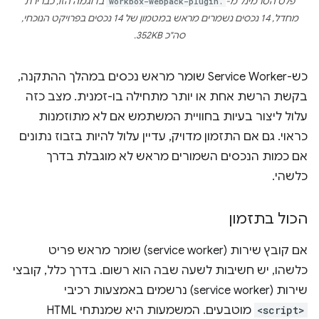
פלט הטרמינל מ-
workbox-webpack-plugin.
בדוגמה הזו, כברירת
מחדל, 14 נכסים נשמרים מראש במטמון של 14 נכסים בפרויקט הנוכחי,
סה"כ 352KB.
כש-Service Worker שומר מראש נכסים במהלך ההתקנה,
בקשת הרשת אחת או יותר מתחילה בו-זמנית. מצב כזה
עלול ליצור בעיות בחוויית המשתמש אם לא מתוזמנות
כראוי. גם אם התזמון מדויק, עדיין עלול להיות בזבוז נתונים
אם כמות הנכסים השמורים מראש לא מוגבלת בדרך
כלשהי.
הכול בתזמון
אם קובץ שירות (service worker) שומר מראש פריט
כלשהו, יש חשיבות לשעה שבה הוא רשום. בדרך כלל, קובצי
שירות (service worker) נרשמים באמצעות רכיבי
<script>
מוטבעים. המשמעות היא שמנתחי HTML