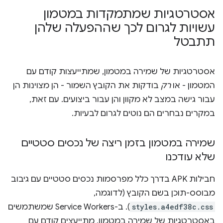
אסטרטגיות שמתמקדות במטמון
עשויות לגרום לכך שההפעלה שלהן
תתבטל
אסטרטגיות של שמירה במטמון, שמתייעצות קודם עם
המטמון - או
רק
בודקות את הקובץ השמור - הן מצוינות הן
עבור גישה במצב לא מקוון והן עבור ביצועים. עם זאת,
במקרים נבחרים הם נוטים לגרום לבעיות.
שמירה במטמון בזמן ריצה של נכסים סטטיים
שלא עודכנו
חבילות APK בדרך כלל מפרסמות נכסים סטטיים עם גיבוב
מבוסס-תוכן בשם הקובץ (לדוגמה,
styles.a4edf38c.css
). ב-Service Workers שמשתמשים
באסטרטגיות של שמירה במטמון, מתייעצים קודם עם