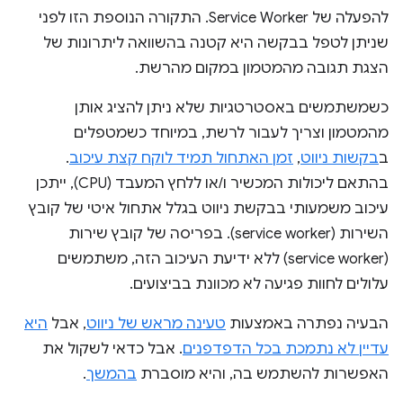
להפעלה של Service Worker. התקורה הנוספת הזו לפני
שניתן לטפל בבקשה היא קטנה בהשוואה ליתרונות של
הצגת תגובה מהמטמון במקום מהרשת.
כשמשתמשים באסטרטגיות שלא ניתן להציג אותן
מהמטמון וצריך לעבור לרשת, במיוחד כשמטפלים
ב
בקשות ניווט
,
זמן האתחול תמיד לוקח קצת עיכוב
.
בהתאם ליכולות המכשיר ו/או ללחץ המעבד (CPU), ייתכן
עיכוב משמעותי בבקשת ניווט בגלל אתחול איטי של קובץ
השירות (service worker). בפריסה של קובץ שירות
(service worker) ללא ידיעת העיכוב הזה, משתמשים
עלולים לחוות פגיעה לא מכוונת בביצועים.
הבעיה נפתרה באמצעות
טעינה מראש של ניווט
, אבל
היא
עדיין לא נתמכת בכל הדפדפנים
. אבל כדאי לשקול את
האפשרות להשתמש בה, והיא מוסברת
בהמשך
.