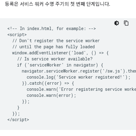
등록은 서비스 워커 수명 주기의 첫 번째 단계입니다.
<!-- In index.html, for example: -->

<script>

  // Don't register the service worker

  // until the page has fully loaded

  window.addEventListener('load', () => {

    // Is service worker available?

    if ('serviceWorker' in navigator) {

      navigator.serviceWorker.register('/sw.js').then
        console.log('Service worker registered!');

      }).catch((error) => {

        console.warn('Error registering service worke
        console.warn(error);

      });

    }

  });
