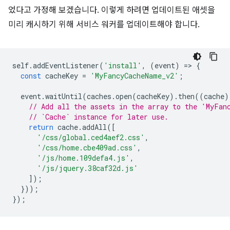
었다고 가정해 보겠습니다. 이렇게 하려면 업데이트된 애셋을
미리 캐시하기 위해 서비스 워커를 업데이트해야 합니다.
self
.
addEventListener
(
'install'
,
(
event
)
=
>
{
const
cacheKey
=
'MyFancyCacheName_v2'
;
event
.
waitUntil
(
caches
.
open
(
cacheKey
).
then
((
cache
)
// Add all the assets in the array to the 'MyFan
// `Cache` instance for later use.
return
cache
.
addAll
([
'/css/global.ced4aef2.css'
,
'/css/home.cbe409ad.css'
,
'/js/home.109defa4.js'
,
'/js/jquery.38caf32d.js'
]);
}));
});