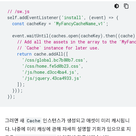
// /sw.js
self
.
addEventListener
(
'install'
,
(
event
)
=
>
{
const
cacheKey
=
'MyFancyCacheName_v1'
;
event
.
waitUntil
(
caches
.
open
(
cacheKey
).
then
((
cache
)
// Add all the assets in the array to the 'MyFan
// `Cache` instance for later use.
return
cache
.
addAll
([
'/css/global.bc7b80b7.css'
,
'/css/home.fe5d0b23.css'
,
'/js/home.d3cc4ba4.js'
,
'/js/jquery.43ca4933.js'
]);
}));
});
그러면 새
Cache
인스턴스가 생성되고 애셋이 미리 캐시됩니
다. 나중에 미리 캐싱에 관해 자세히 설명할 기회가 있으므로 지