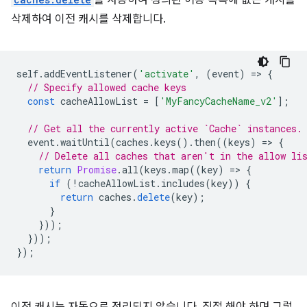
를 사용하여 정의된 허용 목록에 없는 캐시를
삭제하여 이전 캐시를 삭제합니다.
self
.
addEventListener
(
'activate'
,
(
event
)
=
>
{
// Specify allowed cache keys
const
cacheAllowList
=
[
'MyFancyCacheName_v2'
];
// Get all the currently active `Cache` instances.
event
.
waitUntil
(
caches
.
keys
().
then
((
keys
)
=
>
{
// Delete all caches that aren't in the allow li
return
Promise
.
all
(
keys
.
map
((
key
)
=
>
{
if
(
!
cacheAllowList
.
includes
(
key
))
{
return
caches
.
delete
(
key
);
}
}));
}));
});