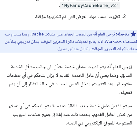
.
'MyFancyCacheName_v2'
تغيّرت أسماء مواد العرض التي تمّ تخزينها مؤقتًا.
ملاحظة:
يُرجى العِلم أنّه من الصعب الحفاظ على مثيلات
. وهذا سبب وجيه
Cache
لاستخدام Workbox، لأنّه يعالج تعديلات ذاكرة التخزين المؤقت بشكل تدريجي بدلاً من
حذف ذاكرات التخزين المؤقت بالكامل عند كل تعديل.
يُرجى العلم أنّه يتم تثبيت مشغّل خدمة معدَّل إلى جانب مشغّل الخدمة
السابق. وهذا يعني أنّ عامل الخدمة القديم لا يزال يتحكّم في أي صفحات
مفتوحة، وبعد التثبيت، يدخل العامل الجديد في حالة انتظار إلى أن يتم
تفعيله.
سيتم تفعيل عامل خدمة جديد تلقائيًا عندما لا يتم التحكّم في أي عملاء
من خلال العامل القديم. يحدث ذلك عند إغلاق جميع علامات التبويب
المفتوحة للموقع الإلكتروني ذي الصلة.