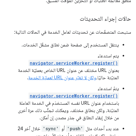
منطق معالجة الطلبات أو التخزين المؤقت المُسبَق.
حالات إجراء التحديثات
ستبحث المتصفّحات عن تحديثات لعامل الخدمة في الحالات التالية:
ينتقل المستخدم إلى صفحة ضمن نطاق مشغّل الخدمات.
يتم استدعاء
navigator.serviceWorker.register()
بعنوان URL مختلف عن عنوان URL الخاص بعمليّة الخدمة
المثبّتة حاليًا،
ولكن لا تغيِّر عنوان URL لعمليّة الخدمة
.
يتمّ استدعاء
navigator.serviceWorker.register()
باستخدام عنوان URL نفسه المستخدَم في الخدمة العاملة
المثبّتة، ولكن بنطاق مختلف. ويمكنك تجنُّب ذلك مرة أخرى
من خلال إبقاء النطاق في جذر مصدر، إن أمكن.
عند بدء أحداث مثل
'push'
أو
'sync'
خلال آخر 24