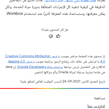
بقراءة
هذه المقالة التي كتبها "جاك أرشيبالد"
. هناك الكثير من التفاصيل
الدقيقة في كيفية تنفيذ كل الإجراءات المتعلّقة بدورة حياة الخدمة، ولكن
يمكن
معرفتها، وستساعدك هذه المعرفة كثيرًا عند استخدام Workbox.
هل كان المحتوى مفيدًا؟
إنّ محتوى هذه الصفحة مرخّص بموجب
ترخيص Creative Commons Attribution
4.0‏
ما لم يُنصّ على خلاف ذلك، ونماذج الرموز مرخّصة بموجب
ترخيص Apache 2.0‏
.
للاطّلاع على التفاصيل، يُرجى مراجعة
سياسات موقع Google Developers‏
. إنّ Java
هي علامة تجارية مسجَّلة لشركة Oracle و/أو شركائها التابعين.
تاريخ التعديل الأخير: 2021-09-24 (حسب التوقيت العالمي المتفَّق عليه)
مساهمة
الإبلاغ عن خطأ