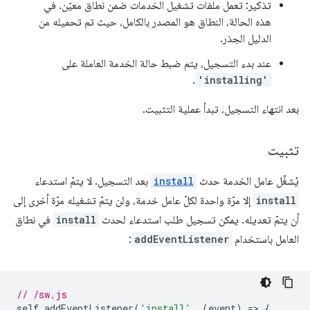
تذكير: تعمل ملفات تشغيل الخدمات ضمن نطاق معيّن. في
هذه الحالة، النطاق هو المصدر بالكامل، حيث تم تحميله من
الدليل الجذر.
عند بدء التسجيل، يتم ضبط حالة الخدمة العاملة على
.
'installing'
بعد انتهاء التسجيل، تبدأ عملية التثبيت.
تثبيت
يُشغِّل عامل الخدمة حدث
install
بعد التسجيل. لا يتمّ استدعاء
install
إلا مرّة واحدة لكلّ عامل خدمة، ولن يتمّ تشغيله مرّة أخرى إلى
أن يتمّ تعديله. يمكن تسجيل طلب استدعاء لحدث
install
في نطاق
العامل باستخدام
addEventListener
:
// /sw.js
self
.
addEventListener
(
'install'
,
(
event
)
=
>
{