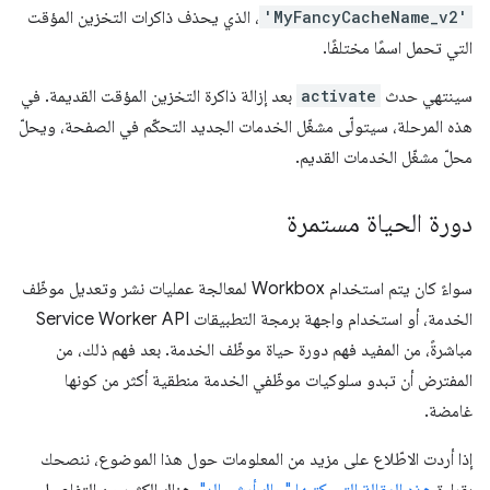
'MyFancyCacheName_v2'
، الذي يحذف ذاكرات التخزين المؤقت
التي تحمل اسمًا مختلفًا.
سينتهي حدث
activate
بعد إزالة ذاكرة التخزين المؤقت القديمة. في
هذه المرحلة، سيتولّى مشغّل الخدمات الجديد التحكّم في الصفحة، ويحلّ
محلّ مشغّل الخدمات القديم.
دورة الحياة مستمرة
سواءً كان يتم استخدام Workbox لمعالجة عمليات نشر وتعديل موظّف
الخدمة، أو استخدام واجهة برمجة التطبيقات Service Worker API
مباشرةً، من المفيد فهم دورة حياة موظّف الخدمة. بعد فهم ذلك، من
المفترض أن تبدو سلوكيات موظّفي الخدمة منطقية أكثر من كونها
غامضة.
إذا أردت الاطّلاع على مزيد من المعلومات حول هذا الموضوع، ننصحك