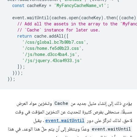
const
cacheKey
=
'MyFancyCacheName_v1'
;
event
.
waitUntil
(
caches
.
open
(
cacheKey
).
then
((
cache
)
// Add all the assets in the array to the 'MyFan
// `Cache` instance for later use.
return
cache
.
addAll
([
'/css/global.bc7b80b7.css'
,
'/css/home.fe5d0b23.css'
,
'/js/home.d3cc4ba4.js'
,
'/js/jquery.43ca4933.js'
]);
}));
});
يؤدي ذلك إلى إنشاء مثيل جديد من
Cache
وتخزين مواد العرض
مسبقًا. سنحظى بفرص كثيرة للحديث عن التخزين المؤقت في وقت
لاحق، لذلك لنركّز على دور
event.waitUntil
. يقبل
event.waitUntil
وعدًا وينتظر إلى أن يتم حلّ هذا الوعد. في هذا