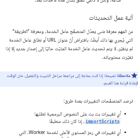
ساعة، ولكن لا داعي للقلق بشأن هذه الأحداث بعد.
آلية عمل التحديثات
من المهم معرفة
متى
يعدّل المتصفّح عامل الخدمة، ومعرفة "الطريقة"
التي يُجري بها ذلك أيضًا. بافتراض أنّ عنوان URL أو نطاق عامل الخدمة
لم يتغيّر، لا يتم تحديث عامل الخدمة المثبّت حاليًا إلى إصدار جديد إلا إذا
تغيّرت محتوياته.
ملاحظة:
نصيحة: إذا كنت بحاجة إلى مراجعة مراحل التثبيت والتفعيل، حان الوقت
لإعادة قراءة هذا القسم.
ترصد المتصفّحات التغييرات بعدة طرق:
أي تغييرات بت بت على النصوص البرمجية تطلبها
importScripts
، إذا كان ذلك منطبقًا
أي تغييرات في رمز المستوى الأعلى لخدمة Worker، التي