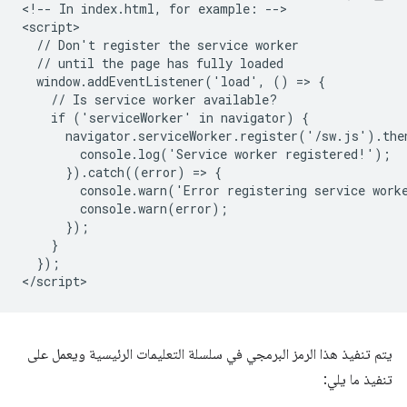
<!-- In index.html, for example: -->

<script>

  // Don't register the service worker

  // until the page has fully loaded

  window.addEventListener('load', () => {

    // Is service worker available?

    if ('serviceWorker' in navigator) {

      navigator.serviceWorker.register('/sw.js').then
        console.log('Service worker registered!');

      }).catch((error) => {

        console.warn('Error registering service worke
        console.warn(error);

      });

    }

  });

يتم تنفيذ هذا الرمز البرمجي في سلسلة التعليمات الرئيسية ويعمل على
تنفيذ ما يلي: