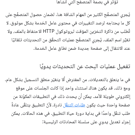
تؤثر في بصمة المتصفح التي أنشأها
يُجري المتصفّح الكثير من المهام الشاقة هنا. لضمان حصول المتصفّح على
كل ما يحتاجه لرصد التغييرات في محتوى عامل الخدمة بشكل موثوق، لا
تُطلب من ذاكرة التخزين المؤقت لبروتوكول HTTP الاحتفاظ بالملف، ولا
تغيِّر اسم الملف. يُجري المتصفّح عمليات التحقّق من التحديثات تلقائيًا
عند الانتقال إلى صفحة جديدة ضمن نطاق عامل الخدمة.
تفعيل عمليات البحث عن التحديثات يدويًا
في ما يتعلق بالتعديلات، من المفترض ألا يتغيّر منطق التسجيل بشكل عام.
ومع ذلك، قد يكون هناك استثناء واحد إذا كانت الجلسات على موقع
إلكتروني طويلة الأمد. يمكن أن يحدث ذلك في التطبيقات المكوّنة من
صفحة واحدة حيث يكون
طلبات التنقّل
نادرة، لأنّ التطبيق يتلقّى عادةً
طلب تنقّل واحدًا في بداية دورة حياة التطبيق. في هذه الحالات، يمكن
إجراء تعديل يدوي على سلسلة المحادثات الرئيسية: