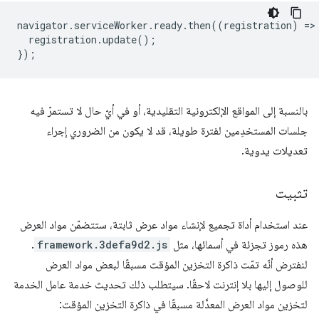
navigator
.
serviceWorker
.
ready
.
then
((
registration
)
=
>
registration
.
update
();
});
بالنسبة إلى المواقع الإلكترونية التقليدية، أو في أيّ حال لا تستمرّ فيه
جلسات المستخدِمين لفترة طويلة، قد لا يكون من الضروري إجراء
تعديلات يدوية.
تثبيت
عند استخدام أداة تجميع لإنشاء مواد عرض ثابتة، ستتضمّن مواد العرض
هذه رموز تجزئة في أسمائها، مثل
framework.3defa9d2.js
.
لنفترض أنّه تمّت ذاكرة التخزين المؤقت مسبقًا لبعض مواد العرض
للوصول إليها بلا إنترنت لاحقًا. سيتطلب ذلك تحديث خدمة عامل الخدمة
لتخزين مواد العرض المعدَّلة مسبقًا في ذاكرة التخزين المؤقت: