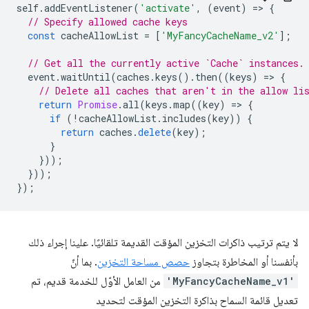
self
.
addEventListener
(
'activate'
,
(
event
)
=
>
{
// Specify allowed cache keys
const
cacheAllowList
=
[
'MyFancyCacheName_v2'
];
// Get all the currently active `Cache` instances.
event
.
waitUntil
(
caches
.
keys
().
then
((
keys
)
=
>
{
// Delete all caches that aren't in the allow li
return
Promise
.
all
(
keys
.
map
((
key
)
=
>
{
if
(
!
cacheAllowList
.
includes
(
key
))
{
return
caches
.
delete
(
key
);
}
}));
}));
});
لا يتم ترتيب ذاكرات التخزين المؤقت القديمة تلقائيًا. علينا إجراء ذلك
بأنفسنا أو المخاطرة بتجاوز
حصص مساحة التخزين
. بما أنّ
'MyFancyCacheName_v1'
من العامل الأوّل للخدمة قديم، تم
تعديل قائمة السماح بذاكرة التخزين المؤقت لتحديد