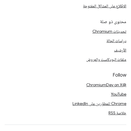
الاطّلاع على المشاكل المفتوحة
محتوى ذو صلة
تحديثات Chromium
دراسات الحالة
الأرشيف
ملفات البودكاست والعروض
Follow
@ChromiumDev on X
YouTube
Chrome للمطوّرين على LinkedIn
خلاصة RSS