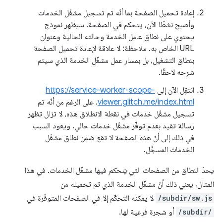
إعادة تحميل الصفحة بما أنّه تم تسجيل مشغّل الخدمات
وأصبح نشطًا الآن، يتحكم في الصفحة. سيظهر نموذج
يحتوي على نطاق عامل الخدمة وحالته الحالية وعنوان
URL الخاص به. ملاحظة: لا علاقة لإعادة تحميل الصفحة
بنطاق التشغيل، بل بمسار عمل مشغّل الخدمة الذي سيتم
شرحه لاحقًا.
انتقِل الآن إلى
https://service-worker-scope-
viewer.glitch.me/index.html
. على الرغم من أنّه تم
تسجيل مشغّل خدمات في نقطة الانطلاق هذه، لا تزال تظهر
رسالة تفيد بعدم توفّر مشغّل خدمات حالي. ويعود السبب
في ذلك إلى أنّ هذه الصفحة لا تقع ضمن نطاق مشغّل
الخدمات المسجَّل.
يحدّ النطاق من الصفحات التي
يتحكم
فيها مشغّل الخدمات. في هذا
المثال، يعني ذلك أنّ مشغّل الخدمة الذي تم تحميله من
/subdir/sw.js
لا يمكنه التحكّم إلا في الصفحات المتوفّرة في
/subdir/
أو شجرة فرعية لها.