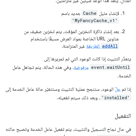
المثال، ينفِّذ هذا الوعد شيئَين غير متزامنين:
لإنشاء مثيل
Cache
جديد باسم
'MyFancyCache_v1'
بعد إنشاء ذاكرة التخزين المؤقت، يتم تخزين صفيف من
عناوين URL الخاصة بمواد العرض مسبقًا باستخدام
addAll
الطريقة
غير المتزامنة.
يتعذّر التثبيت إذا كانت الوعود التي تم تمريرها إلى
event.waitUntil
مرفوضة
. وفي هذه الحالة، يتم تجاهل عامل
الخدمة.
إذا تم
حلّ
الوعود، ستنجح عملية التثبيت وستتغيّر حالة عامل الخدمة إلى
'installed'
، وبعد ذلك سيتم تفعيله.
التفعيل
في حال نجاح التسجيل والتثبيت، يتم تفعيل عامل الخدمة وتصبح حالته