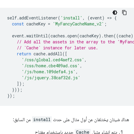
self
.
addEventListener
(
'install'
,
(
event
)
=
>
{
const
cacheKey
=
'MyFancyCacheName_v2'
;
event
.
waitUntil
(
caches
.
open
(
cacheKey
).
then
((
cache
)
// Add all the assets in the array to the 'MyFan
// `Cache` instance for later use.
return
cache
.
addAll
([
'/css/global.ced4aef2.css'
,
'/css/home.cbe409ad.css'
,
'/js/home.109defa4.js'
,
'/js/jquery.38caf32d.js'
]);
}));
});
هناك شيئان يختلفان عن أول مثال على حدث
install
من السابق:
يتم إنشاء مثيل
Cache
جديد باستخدام مفتاح