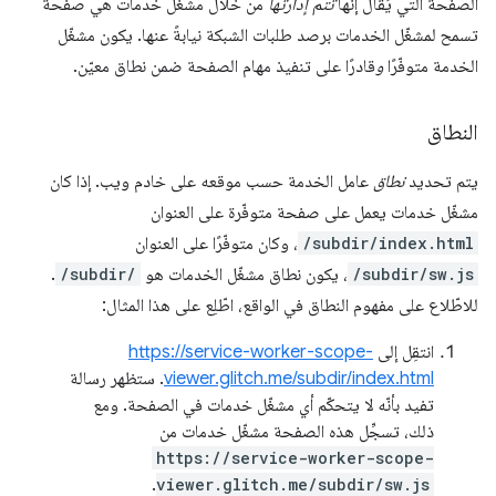
الصفحة التي يُقال إنّها
تتم إدارتها
من خلال مشغّل خدمات هي صفحة
تسمح لمشغّل الخدمات برصد طلبات الشبكة نيابةً عنها. يكون مشغّل
الخدمة متوفّرًا
و
قادرًا على تنفيذ مهام الصفحة ضمن نطاق معيّن.
النطاق
يتم تحديد
نطاق
عامل الخدمة حسب موقعه على خادم ويب. إذا كان
مشغّل خدمات يعمل على صفحة متوفّرة على العنوان
/subdir/index.html
، وكان متوفّرًا على العنوان
/subdir/sw.js
، يكون نطاق مشغّل الخدمات هو
/subdir/
.
للاطّلاع على مفهوم النطاق في الواقع، اطّلِع على هذا المثال:
انتقِل إلى
https://service-worker-scope-
viewer.glitch.me/subdir/index.html
. ستظهر رسالة
تفيد بأنّه لا يتحكّم أي مشغّل خدمات في الصفحة. ومع
ذلك، تسجِّل هذه الصفحة مشغّل خدمات من
https://service-worker-scope-
.
viewer.glitch.me/subdir/sw.js