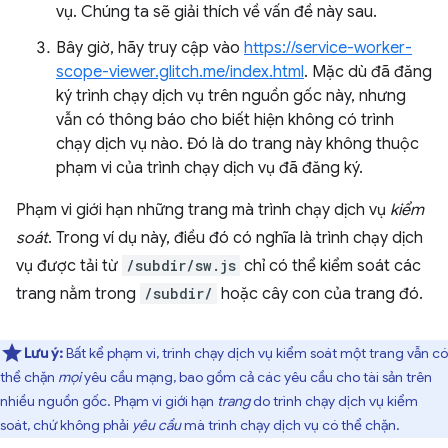
vụ. Chúng ta sẽ giải thích về vấn đề này sau.
Bây giờ, hãy truy cập vào
https://service-worker-
scope-viewer.glitch.me/index.html
. Mặc dù đã đăng
ký trình chạy dịch vụ trên nguồn gốc này, nhưng
vẫn có thông báo cho biết hiện không có trình
chạy dịch vụ nào. Đó là do trang này không thuộc
phạm vi của trình chạy dịch vụ đã đăng ký.
Phạm vi giới hạn những trang mà trình chạy dịch vụ
kiểm
soát
. Trong ví dụ này, điều đó có nghĩa là trình chạy dịch
vụ được tải từ
/subdir/sw.js
chỉ có thể kiểm soát các
trang nằm trong
/subdir/
hoặc cây con của trang đó.
Lưu ý:
Bất kể phạm vi, trình chạy dịch vụ kiểm soát một trang vẫn có
thể chặn
mọi
yêu cầu mạng, bao gồm cả các yêu cầu cho tài sản trên
nhiều nguồn gốc. Phạm vi giới hạn
trang
do trình chạy dịch vụ kiểm
soát, chứ không phải
yêu cầu
mà trình chạy dịch vụ có thể chặn.