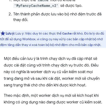
Một thực thể
mới có khoá là
'MyFancyCacheName_v2'
sẽ được tạo.
Tên thành phần được lưu vào bộ nhớ đệm trước đã
thay đổi.
Lưu ý:
Lưu ý: Việc duy trì các thực thể
rất khó. Đó là lý do đủ
Cache
tốt để sử dụng Workbox, vì công cụ này xử lý các bản cập nhật bộ nhớ
đệm tăng dần thay vì xoá toàn bộ bộ nhớ đệm cho mỗi bản cập nhật.
Một điều cần lưu ý là trình chạy dịch vụ đã cập nhật sẽ
được cài đặt cùng với trình chạy dịch vụ trước đó. Điều
này có nghĩa là worker dịch vụ cũ vẫn kiểm soát mọi
trang đang mở và sau khi cài đặt, worker mới sẽ chuyển
sang trạng thái chờ cho đến khi được kích hoạt.
Theo mặc định, một worker dịch vụ mới sẽ kích hoạt khi
không có ứng dụng nào đang được worker cũ kiểm soát.