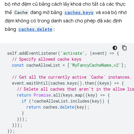
bộ nhớ đệm cũ bằng cách lấy khoá cho tất cả các thực
thể
Cache
đang mở bằng
caches.keys
và xoá bộ nhớ
đệm không có trong danh sách cho phép đã xác định
bằng
caches.delete
:
self
.
addEventListener
(
'activate'
,
(
event
)
=
>
{
// Specify allowed cache keys
const
cacheAllowList
=
[
'MyFancyCacheName_v2'
];
// Get all the currently active `Cache` instances.
event
.
waitUntil
(
caches
.
keys
().
then
((
keys
)
=
>
{
// Delete all caches that aren't in the allow li
return
Promise
.
all
(
keys
.
map
((
key
)
=
>
{
if
(
!
cacheAllowList
.
includes
(
key
))
{
return
caches
.
delete
(
key
);
}
}));
}));
});