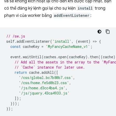
và sẽ không kích hoạt lại cho đến khi được cập nhật. Bạn
có thể đăng ký lệnh gọi lại cho sự kiện
install
trong
phạm vi của worker bằng
addEventListener
:
// /sw.js
self
.
addEventListener
(
'install'
,
(
event
)
=
>
{
const
cacheKey
=
'MyFancyCacheName_v1'
;
event
.
waitUntil
(
caches
.
open
(
cacheKey
).
then
((
cache
)
// Add all the assets in the array to the 'MyFan
// `Cache` instance for later use.
return
cache
.
addAll
([
'/css/global.bc7b80b7.css'
,
'/css/home.fe5d0b23.css'
,
'/js/home.d3cc4ba4.js'
,
'/js/jquery.43ca4933.js'
]);
}));
});