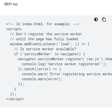
dịch vụ:
<!-- In index.html, for example: -->

<script>

  // Don't register the service worker

  // until the page has fully loaded

  window.addEventListener('load', () => {

    // Is service worker available?

    if ('serviceWorker' in navigator) {

      navigator.serviceWorker.register('/sw.js').then
        console.log('Service worker registered!');

      }).catch((error) => {

        console.warn('Error registering service worke
        console.warn(error);

      });

    }

  });
