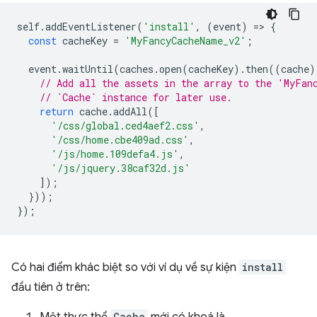
self
.
addEventListener
(
'install'
,
(
event
)
=
>
{
const
cacheKey
=
'MyFancyCacheName_v2'
;
event
.
waitUntil
(
caches
.
open
(
cacheKey
).
then
((
cache
)
// Add all the assets in the array to the 'MyFan
// `Cache` instance for later use.
return
cache
.
addAll
([
'/css/global.ced4aef2.css'
,
'/css/home.cbe409ad.css'
,
'/js/home.109defa4.js'
,
'/js/jquery.38caf32d.js'
]);
}));
});
Có hai điểm khác biệt so với ví dụ về sự kiện
install
đầu tiên ở trên:
Cache