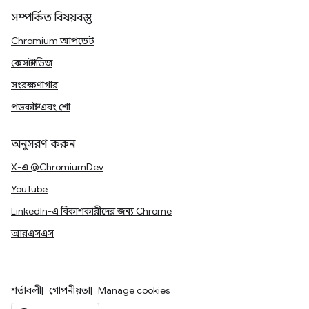
সম্পর্কিত বিষয়বস্তু
Chromium আপডেট
কেস স্টাডিজ
সংরক্ষণাগার
পডকাস্ট এবং শো
অনুসরণ করুন
X-এ @ChromiumDev
YouTube
LinkedIn-এ বিকাশকারীদের জন্য Chrome
আরএসএস
শর্তাবলী
গোপনীয়তা
Manage cookies