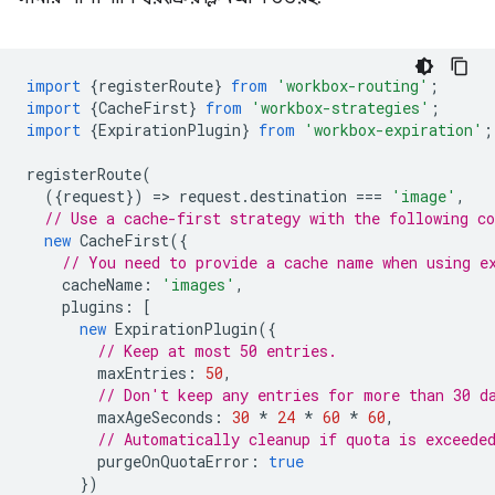
import
{
registerRoute
}
from
'workbox-routing'
;
import
{
CacheFirst
}
from
'workbox-strategies'
;
import
{
ExpirationPlugin
}
from
'workbox-expiration'
;
registerRoute
(
({
request
})
=
>
request
.
destination
===
'image'
,
// Use a cache-first strategy with the following c
new
CacheFirst
({
// You need to provide a cache name when using e
cacheName
:
'images'
,
plugins
:
[
new
ExpirationPlugin
({
// Keep at most 50 entries.
maxEntries
:
50
,
// Don't keep any entries for more than 30 d
maxAgeSeconds
:
30
*
24
*
60
*
60
,
// Automatically cleanup if quota is exceede
purgeOnQuotaError
:
true
})