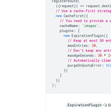
registerRoute
(
({
request
})
=
>
request
.
dest
// Use a cache-first strate
new
CacheFirst
({
// You need to provide a 
cacheName
:
'images'
,
plugins
:
[
new
ExpirationPlugin
({
// Keep at most 50 en
maxEntries
:
50
,
// Don't keep any ent
maxAgeSeconds
:
30
*
2
// Automatically clea
purgeOnQuotaError
:
tr
})
]
})
);
 ב-
ExpirationPlugin
.