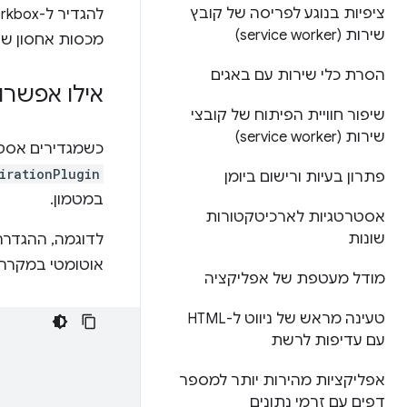
ציפיות בנוגע לפריסה של קובץ
שירות (service worker)
מכסות אחסון שע
הסרת כלי שירות עם באגים
אילו אפשרו
שיפור חוויית הפיתוח של קובצי
שירות (service worker)
כשמגדירים אסטר
irationPlugin
פתרון בעיות ורישום ביומן
במטמון.
אסטרטגיות לארכיטקטורות
שונות
לדוגמה, ההגדרה
אוטומטי במקרה
מודל מעטפת של אפליקציה
טעינה מראש של ניווט ל-HTML
עם עדיפות לרשת
אפליקציות מהירות יותר למספר
דפים עם זרמי נתונים