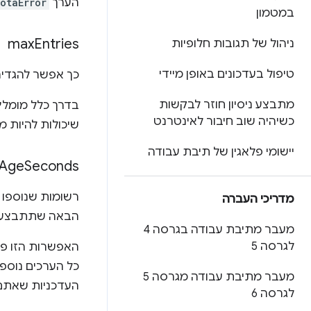
הערך
otaError
במטמון
max
Entries
ניהול של תגובות חלופיות
טיפול בעדכונים באופן מיידי
כך אפשר להגדיר מגבלה 
מתבצע ניסיון חוזר לבקשות
כשיהיה שוב חיבור לאינטרנט
שיכולות להיות מ
יישומי פלאגין של תיבת עבודה
Age
Seconds
רשומות שנוספו ל
מדריכי העברה
הבאה שתתבצע ג
מעבר מתיבת עבודה בגרסה 4
לגרסה 5
האפשרות הזו פח
כל הערכים נוספו
מעבר מתיבת עבודה מגרסה 5
העדכניות שאתם 
לגרסה 6