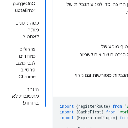
purgeOnQ
 בזמן הריצה, כדי למנוע הגבלות של
uotaError
כמה נתונים
מותר
לאחסן?
סיף מופע של
שיקולים
 הנכסים שרוצים לשמור
מיוחדים
לגבי מצב
פרטי ב-
בלות מפורשות וגם ניקוי
Chrome
היזהרו
מתשובות לא
ברורות!
import
{
registerRoute
}
from
'
import
{
CacheFirst
}
from
'wor
import
{
ExpirationPlugin
}
fro