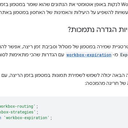
להגדיר ל-Workbox לנקות באופן אוטומטי את הנתונים שהוא שומר במטמון
שויות להשפיע על היעילות והאמינות של האחסון במטמון באתר.
יות הגדרה נתמכות?
טגיית שמירה במטמון של מסלול וסביבת זמן ריצה, אפשר להו
Exp
מ-
workbox-expiration
עם הגדרות שהכי מתאימות לסוג
 הבאה יכולה לשמש לשמירת תמונות במטמון בזמן הריצה, עם הג
 של חריגה מהמכסה:
workbox-routing'
;
kbox-strategies'
;
m
'workbox-expiration'
;