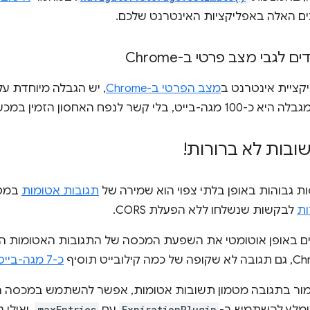
ם האלה באפליקציות האינטרנט שלכם.
 לגבי מצב פרטי ב-Chrome
קציית אינטרנט ב
מצב הפרטי ב-Chrome
, יש הגבלה מיוחדת ע
 בלי קשר לנפח האחסון הזמין במכשיר.
ובות לא ברורות!
ת גבוהות באופן בלתי צפוי הוא שמירה של
תגובות אטומות
במטמ
ות
לבקשות שנשלחו ללא הפעלת CORS.
ם באופן אוטומטי את השפעת המכסה של התגובות האטומות ה
כ-7 מגה-בייט
ור בתגובה מטמון תשובות אטומות, אפשר להשתמש במכסה ה
maxEntries
ExpirationPlugin