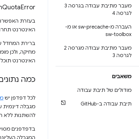
מעבר מתיבת עבודה בגרסה 3
n
Quota
Error
לגרסה 4
בעזרת האפשרות 
העברה מ-sw-precache או מ-
האינטרנט תחרוג
sw-toolbox
ברירת המחדל ש
מעבר מתיבת עבודה מגרסה 2
מחיקה, ולכן מומ
לגרסה 3
האינטרנט תוכל 
משאבים
כמה נתונים
מודולים של תיבת עבודה
לכל דפדפן יש
מג
תיבת עבודה ב-Git
Hub
מגבלה דינמית ש
להשתנות ללא ה
בדפדפנים מסוימ
המגבלה העליונ