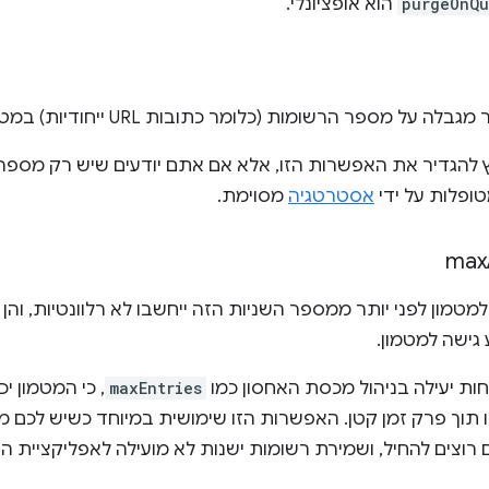
purgeOnQu
הוא אופציונלי.
על מספר הרשומות (כלומר כתובות URL ייחודיות) במטמון נתון.
טופלות על ידי
אסטרטגיה
מסוימת.
max
מטמון לפני יותר ממספר השניות הזה ייחשבו לא רלוונטיות, והן 
ישה למטמון.
ות יעילה בניהול מכסת האחסון כמו
maxEntries
, כי המטמון יכ
 תוך פרק זמן קטן. האפשרות הזו שימושית במיוחד כשיש לכם מ
רוצים להחיל, ושמירת רשומות ישנות לא מועילה לאפליקציית ה