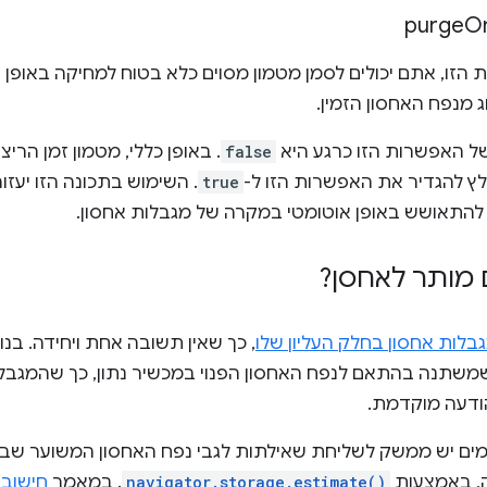
purge
O
הזו, אתם יכולים לסמן מטמון מסוים כלא בטוח למחיקה באופן
 מנפח האחסון הזמין.
ל האפשרות הזו כרגע היא
false
. באופן כללי, מטמון זמן הרי
לץ להגדיר את האפשרות הזו ל-
true
. השימוש בתכונה הזו יעז
להתאושש באופן אוטומטי במקרה של מגבלות אחסון.
 מותר לאחסן?
בלות אחסון בחלק העליון שלו
, כך שאין תשובה אחת ויחידה. בנ
משתנה בהתאם לנפח האחסון הפנוי במכשיר נתון, כך שהמגבלה
ודעה מוקדמת.
ים יש ממשק לשליחת שאילתות לגבי נפח האחסון המשוער שבו 
ה, באמצעות
navigator.storage.estimate()
. במאמר
חישוב 