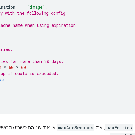
ination
===
'image'
,
gy with the following config:
cache name when using expiration.
tries.
ries for more than 30 days.
4
*
60
*
60
,
nup if quota is exceeded.
ue
maxEntries
, את
maxAgeSeconds
או את שניהם כשמשתמשים