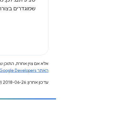
שציפיתם. לכן, 
שמוגדרים בצורה
אלא אם צוין אחרת, התוכן של
האתר Google Developers‏
עדכון אחרון: 2018-06-26 (שעון UTC).
הוספת תוכן
דיווח על באג
ראה נושאים פתוחים