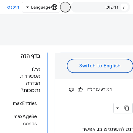
/
היכנס
בדף הזה
אילו
אפשרויות
הגדרה
המידע עזר לך?
נתמכות?
maxEntries
maxAgeSe
conds
רנט להשתמש בו. אפשר