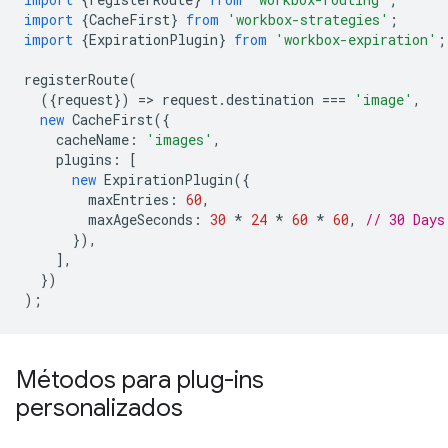
import
{
CacheFirst
}
from
'workbox-strategies'
;
import
{
ExpirationPlugin
}
from
'workbox-expiration'
;
registerRoute
(
({
request
})
=
>
request
.
destination
===
'image'
,
new
CacheFirst
({
cacheName
:
'images'
,
plugins
:
[
new
ExpirationPlugin
({
maxEntries
:
60
,
maxAgeSeconds
:
30
*
24
*
60
*
60
,
// 30 Days
}),
],
})
);
Métodos para plug-ins
personalizados