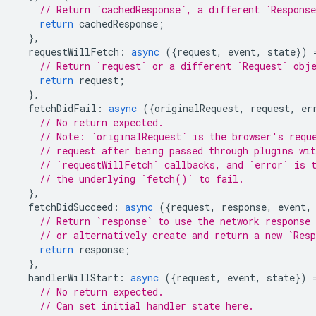
// Return `cachedResponse`, a different `Respons
return
cachedResponse
;
},
requestWillFetch
:
async
({
request
,
event
,
state
})
// Return `request` or a different `Request` obj
return
request
;
},
fetchDidFail
:
async
({
originalRequest
,
request
,
er
// No return expected.
// Note: `originalRequest` is the browser's requ
// request after being passed through plugins wit
// `requestWillFetch` callbacks, and `error` is 
// the underlying `fetch()` to fail.
},
fetchDidSucceed
:
async
({
request
,
response
,
event
,
// Return `response` to use the network response 
// or alternatively create and return a new `Res
return
response
;
},
handlerWillStart
:
async
({
request
,
event
,
state
})
// No return expected.
// Can set initial handler state here.