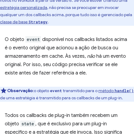
novos no Workbox a partir da versão 6. Se você estiver criando uma
estratégia personalizada
, não precisa se preocupar em invocar
qualquer um dos callbacks acima, porque tudo isso é gerenciado pela
classe de base
.
Strategy
O objeto
event
disponível nos callbacks listados acima
é o evento original que acionou a ação de busca ou
armazenamento em cache. Às vezes,
não
há um evento
original. Por isso, seu código precisa verificar se ele
existe antes de fazer referência a ele.
Observação
:o objeto
transmitido para o
método
event
handle()
de uma estratégia é transmitido para os callbacks de um plug-in.
Todos os callbacks de plug-in também recebem um
objeto
state
, que é exclusivo para um plug-in
específico e a estratégia que ele invoca. Isso significa