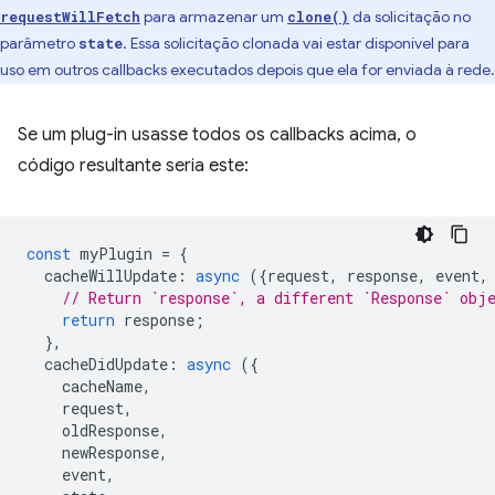
para armazenar um
da solicitação no
requestWillFetch
clone()
parâmetro
. Essa solicitação clonada vai estar disponível para
state
uso em outros callbacks executados depois que ela for enviada à rede.
Se um plug-in usasse todos os callbacks acima, o
código resultante seria este:
const
myPlugin
=
{
cacheWillUpdate
:
async
({
request
,
response
,
event
,
// Return `response`, a different `Response` obj
return
response
;
},
cacheDidUpdate
:
async
({
cacheName
,
request
,
oldResponse
,
newResponse
,
event
,