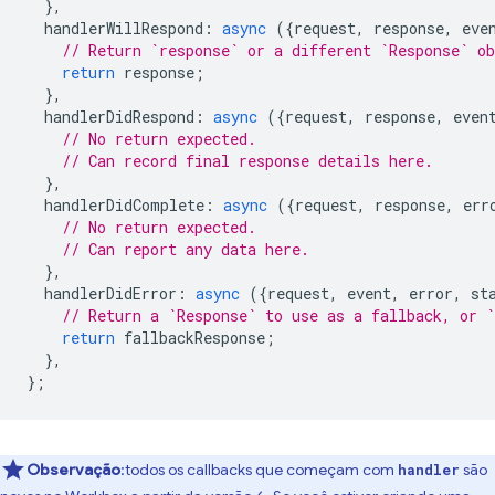
},
handlerWillRespond
:
async
({
request
,
response
,
eve
// Return `response` or a different `Response` o
return
response
;
},
handlerDidRespond
:
async
({
request
,
response
,
even
// No return expected.
// Can record final response details here.
},
handlerDidComplete
:
async
({
request
,
response
,
err
// No return expected.
// Can report any data here.
},
handlerDidError
:
async
({
request
,
event
,
error
,
st
// Return a `Response` to use as a fallback, or `
return
fallbackResponse
;
},
};
Observação
:todos os callbacks que começam com
são
handler