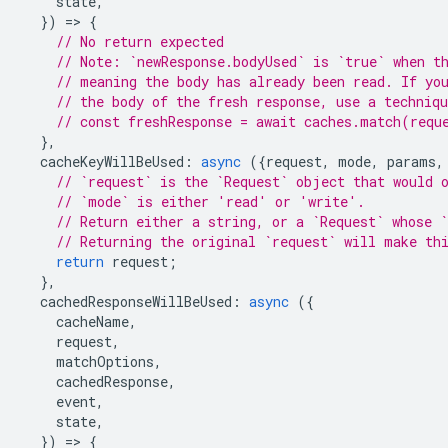
state
,
})
=
>
{
// No return expected
// Note: `newResponse.bodyUsed` is `true` when t
// meaning the body has already been read. If yo
// the body of the fresh response, use a techniq
// const freshResponse = await caches.match(requ
},
cacheKeyWillBeUsed
:
async
({
request
,
mode
,
params
,
// `request` is the `Request` object that would 
// `mode` is either 'read' or 'write'.
// Return either a string, or a `Request` whose `
// Returning the original `request` will make th
return
request
;
},
cachedResponseWillBeUsed
:
async
({
cacheName
,
request
,
matchOptions
,
cachedResponse
,
event
,
state
,
})
=
>
{