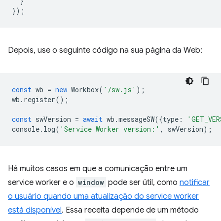
}
});
Depois, use o seguinte código na sua página da Web:
const
wb
=
new
Workbox
(
'/sw.js'
);
wb
.
register
();
const
swVersion
=
await
wb
.
messageSW
({
type
:
'GET_VER
console
.
log
(
'Service Worker version:'
,
swVersion
);
Há muitos casos em que a comunicação entre um
service worker e o
window
pode ser útil, como
notificar
o usuário quando uma atualização do service worker
está disponível
. Essa receita depende de um método