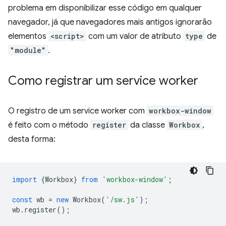
problema em disponibilizar esse código em qualquer
navegador, já que navegadores mais antigos ignorarão
elementos
<script>
com um valor de atributo
type
de
"module"
.
Como registrar um service worker
O registro de um service worker com
workbox-window
é feito com o método
register
da classe
Workbox
,
desta forma:
import
{
Workbox
}
from
'workbox-window'
;
const
wb
=
new
Workbox
(
'/sw.js'
);
wb
.
register
();