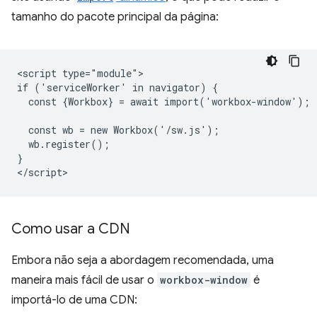
tamanho do pacote principal da página:
<script type="module">

if ('serviceWorker' in navigator) {

  const {Workbox} = await import('workbox-window');

  const wb = new Workbox('/sw.js');

  wb.register();

}

Como usar a CDN
Embora não seja a abordagem recomendada, uma
maneira mais fácil de usar o
workbox-window
é
importá-lo de uma CDN: