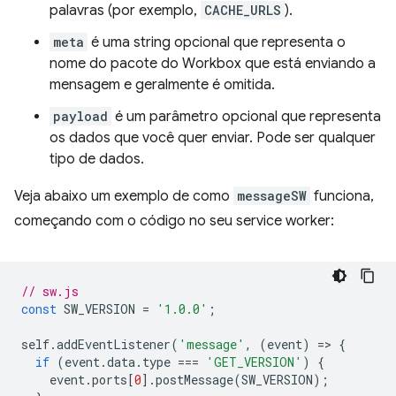
palavras (por exemplo,
CACHE_URLS
).
meta
é uma string opcional que representa o
nome do pacote do Workbox que está enviando a
mensagem e geralmente é omitida.
payload
é um parâmetro opcional que representa
os dados que você quer enviar. Pode ser qualquer
tipo de dados.
Veja abaixo um exemplo de como
messageSW
funciona,
começando com o código no seu service worker:
// sw.js
const
SW_VERSION
=
'1.0.0'
;
self
.
addEventListener
(
'message'
,
(
event
)
=
>
{
if
(
event
.
data
.
type
===
'GET_VERSION'
)
{
event
.
ports
[
0
].
postMessage
(
SW_VERSION
);