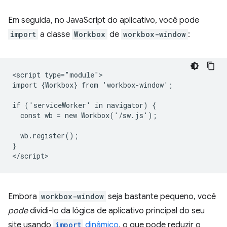
Em seguida, no JavaScript do aplicativo, você pode
import
a classe
Workbox
de
workbox-window
:
<script type="module">

import {Workbox} from 'workbox-window';

if ('serviceWorker' in navigator) {

  const wb = new Workbox('/sw.js');

  wb.register();

}

Embora
workbox-window
seja bastante pequeno, você
pode
dividi-lo da lógica de aplicativo principal do seu
site usando
import
dinâmico
, o que pode reduzir o