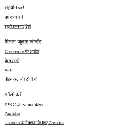
सहयोग करें
बग दायर करें
खुली समस्याएं देखें
मिलता-जुलता कॉन्टेंट
Chromium के अपडेट
केस स्टडी
संग्रह
पॉडकास्ट और टीवी शो
फ़ॉलो करें
X पर @ChromiumDev
YouTube
LinkedIn पर डेवलपर के लिए Chrome