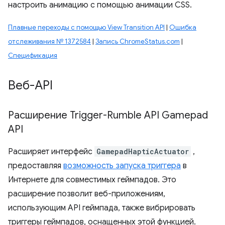
настроить анимацию с помощью анимации CSS.
Плавные переходы с помощью View Transition API
|
Ошибка
отслеживания № 1372584
|
Запись ChromeStatus.com
|
Спецификация
Веб-API
Расширение Trigger-Rumble API Gamepad
API
Расширяет интерфейс
GamepadHapticActuator
,
предоставляя
возможность запуска триггера
в
Интернете для совместимых геймпадов. Это
расширение позволит веб-приложениям,
использующим API геймпада, также вибрировать
триггеры геймпадов, оснащенных этой функцией.