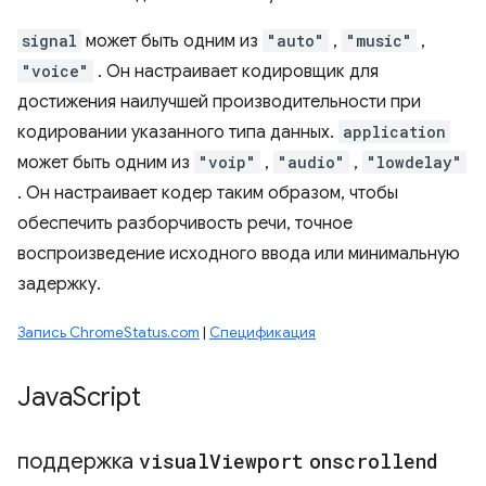
signal
может быть одним из
"auto"
,
"music"
,
"voice"
. Он настраивает кодировщик для
достижения наилучшей производительности при
кодировании указанного типа данных.
application
может быть одним из
"voip"
,
"audio"
,
"lowdelay"
. Он настраивает кодер таким образом, чтобы
обеспечить разборчивость речи, точное
воспроизведение исходного ввода или минимальную
задержку.
Запись ChromeStatus.com
|
Спецификация
Java
Script
поддержка
visual
Viewport
onscrollend