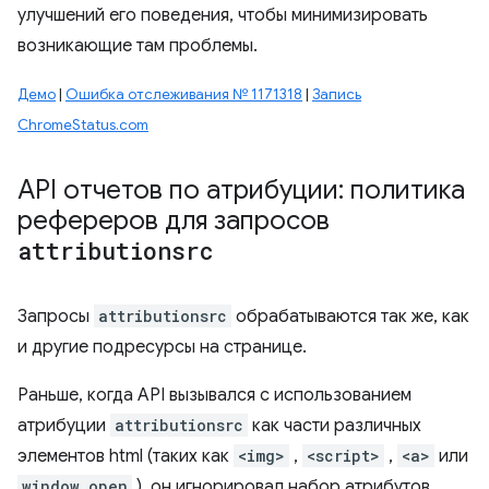
улучшений его поведения, чтобы минимизировать
возникающие там проблемы.
Демо
|
Ошибка отслеживания № 1171318
|
Запись
ChromeStatus.com
API отчетов по атрибуции: политика
рефереров для запросов
attributionsrc
Запросы
attributionsrc
обрабатываются так же, как
и другие подресурсы на странице.
Раньше, когда API вызывался с использованием
атрибуции
attributionsrc
как части различных
элементов html (таких как
<img>
,
<script>
,
<a>
или
window.open
), он игнорировал набор атрибутов