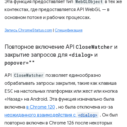
Эта функция предоставляет тип
WebGLObject
в тех же
контекстах, где предоставляется API WebGL — в
основном потоке и рабочих процессах.
Запись ChromeStatus.com
|
Спецификация
Повторное включение API
Close
Watcher
и
закрытие запросов для
<dialog>
и
popover=""
API
CloseWatcher
позволяет единообразно
обрабатывать запросы закрытия, такие как клавиша
ESC
на настольных платформах или жест или кнопка
«Назад» на Android. Эта функция изначально была
включена
в Chrome 120
, но была отключена из-за
неожиданного взаимодействия с
<dialog>
. Он был
повторно включен в Chrome 126 после некоторых