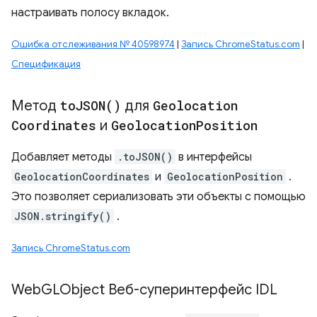
настраивать полосу вкладок.
Ошибка отслеживания № 40598974
|
Запись ChromeStatus.com
|
Спецификация
Метод
to
JSON(
)
для
Geolocation
Coordinates
и
Geolocation
Position
Добавляет методы
.toJSON()
в интерфейсы
GeolocationCoordinates
и
GeolocationPosition
.
Это позволяет сериализовать эти объекты с помощью
JSON.stringify()
.
Запись ChromeStatus.com
Web
GLObject Веб-суперинтерфейс IDL